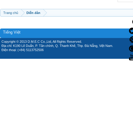
Trang chủ
Diễn đàn
Tiếng Việt
Copyright © 2013 D.M.E.C Co.,Ltd, All Rights Reserved.
Địa chỉ: K190 Lê Duẩn, P. Tân chính, Q. Thanh Khê, Thp. Đà Nẵng, Việt Nam.
Điện thoại: (+84) 5113752506