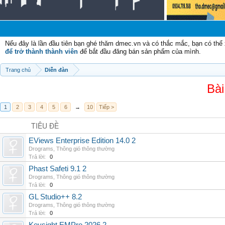
Chà
Nếu đây là lần đầu tiên bạn ghé thăm dmec.vn và có thắc mắc, bạn có th
để trở thành thành viên
để bắt đầu đăng bán sản phẩm của mình.
Trang chủ
Diễn đàn
Bài
1
2
3
4
5
6
→
10
Tiếp >
TIÊU ĐỀ
EViews Enterprise Edition 14.0 2
Drograms
,
Thông gió thông thường
Trả lời:
0
Phast Safeti 9.1 2
Drograms
,
Thông gió thông thường
Trả lời:
0
GL Studio++ 8.2
Drograms
,
Thông gió thông thường
Trả lời:
0