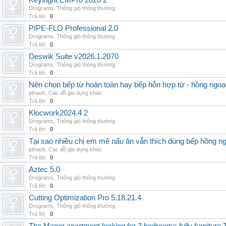
Keysight EMPro 2026 2
Drograms
,
Thông gió thông thường
Trả lời:
0
PIPE-FLO Professional 2.0
Drograms
,
Thông gió thông thường
Trả lời:
0
Deswik Suite v2026.1.2070
Drograms
,
Thông gió thông thường
Trả lời:
0
Nên chọn bếp từ hoàn toàn hay bếp hỗn hợp từ - hồng ngoại 
pthao6
,
Các đồ gia dụng khác
Trả lời:
0
Klocwork2024.4 2
Drograms
,
Thông gió thông thường
Trả lời:
0
Tại sao nhiều chị em mê nấu ăn vẫn thích dùng bếp hồng n
pthao6
,
Các đồ gia dụng khác
Trả lời:
0
Aztec 5.0
Drograms
,
Thông gió thông thường
Trả lời:
0
Cutting Optimization Pro 5.18.21.4
Drograms
,
Thông gió thông thường
Trả lời:
0