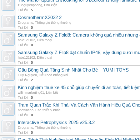
The Manor apartment looking for 3 bedrooms fully furnitur
z3nguyenphong
,
Phụ kiện
Trả lời:
5
CosmothermX2022 2
Drograms
,
Thông gió thông thường
Trả lời:
0
Samsung Galaxy Z Fold8: Camera không quá nhiều nhưng 
hale121102
,
Điện thoại
Trả lời:
0
Samsung Galaxy Z Flip8 đạt chuẩn IP48, vậy dùng dưới m
hale121102
,
Điện thoại
Trả lời:
0
Gấu Bông Quà Tặng Sinh Nhật Cho Bé – YUMI TOYS
Huy Nguyen
,
Điều hoà không khí
Trả lời:
2
Kinh nghiệm thuê xe 45 chỗ giúp chuyến đi an toàn, tiết kiệ
wifimmarketing01
,
Liên kết
Trả lời:
0
Trạm Quan Trắc Khí Thải Và Cách Vận Hành Hiệu Quả Ch
nhattinseo
,
Các thiết bị khác
Trả lời:
0
Interactive Petrophysics 2025 v25.3.2
Drograms
,
Thông gió thông thường
Trả lời:
0