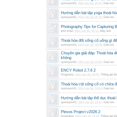
uyenuyen01
,
Hôm nay lúc 20:23
,
Giao lưu
Hướng dẫn bài tập yoga thoái hó
uyenuyen01
,
Hôm nay lúc 20:16
,
Giao lưu
Photography Tips for Capturing 
john khan
,
Hôm nay lúc 20:13
,
Máy ảnh
Thoái hóa đốt sống cổ uống gì đ
uyenuyen01
,
Hôm nay lúc 20:09
,
Giao lưu
Chuyên gia giải đáp: Thoái hóa 
không
uyenuyen01
,
Hôm nay lúc 20:02
,
Giao lưu
ENCY Robot 2.7.6 2
Drograms
,
Hôm nay lúc 19:59
,
Thông gió t
Thoái hóa cột sống cổ có chữa 
uyenuyen01
,
Hôm nay lúc 19:54
,
Giao lưu
Hướng dẫn bài tập thể dục thoái 
uyenuyen01
,
Hôm nay lúc 19:47
,
Giao lưu
Plexos Project v2026 2
Drograms
,
Hôm nay lúc 19:43
,
Thông gió t