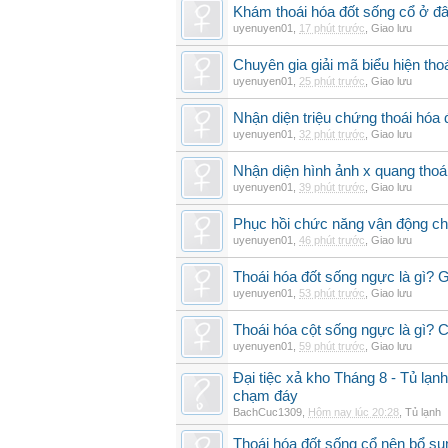
Khám thoái hóa đốt sống cổ ở đâ
uyenuyen01
,
17 phút trước
,
Giao lưu
Chuyên gia giải mã biểu hiện thoá
uyenuyen01
,
25 phút trước
,
Giao lưu
Nhận diện triệu chứng thoái hó
uyenuyen01
,
32 phút trước
,
Giao lưu
Nhận diện hình ảnh x quang thoái
uyenuyen01
,
39 phút trước
,
Giao lưu
Phục hồi chức năng vận động cho
uyenuyen01
,
46 phút trước
,
Giao lưu
Thoái hóa đốt sống ngực là gì? 
uyenuyen01
,
53 phút trước
,
Giao lưu
Thoái hóa cột sống ngực là gì? Ch
uyenuyen01
,
59 phút trước
,
Giao lưu
Đại tiệc xả kho Tháng 8 - Tủ lạnh
chạm đáy
BachCuc1309
,
Hôm nay lúc 20:28
,
Tủ lạnh
Thoái hóa đốt sống cổ nên bổ su