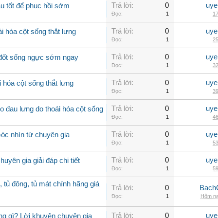
Trả lời:
0
uye
u tốt để phục hồi sớm
Đọc:
1
17
Trả lời:
0
uye
i hóa cột sống thắt lưng
Đọc:
1
25
Trả lời:
0
uye
a đốt sống ngực sớm ngay
Đọc:
1
32
Trả lời:
0
uye
 hóa cột sống thắt lưng
Đọc:
1
39
Trả lời:
0
uye
 đau lưng do thoái hóa cột sống
Đọc:
1
46
Trả lời:
0
uye
Góc nhìn từ chuyên gia
Đọc:
1
53
Trả lời:
0
uye
uyên gia giải đáp chi tiết
Đọc:
1
59
, tủ đông, tủ mát chính hãng giá
Trả lời:
0
Bach
Đọc:
1
Hôm na
Trả lời:
0
uye
ng gì? Lời khuyên chuyên gia