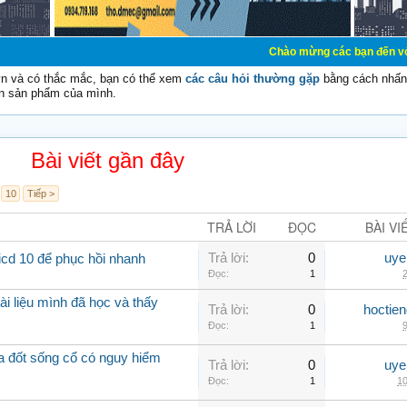
Chào mừng các bạn đến với Diễn đàn Cơ Đ
vn và có thắc mắc, bạn có thể xem
các câu hỏi thường gặp
bằng cách nhấn 
n sản phẩm của mình.
Bài viết gần đây
10
Tiếp >
TRẢ LỜI
ĐỌC
BÀI VI
Trả lời:
0
uye
icd 10 để phục hồi nhanh
Đọc:
1
2
ài liệu mình đã học và thấy
Trả lời:
0
hoctie
Đọc:
1
9
óa đốt sống cổ có nguy hiểm
Trả lời:
0
uye
Đọc:
1
10