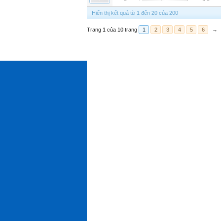
Hiển thị kết quả từ 1 đến 20 của 200
Trang 1 của 10 trang
1
2
3
4
5
6
→