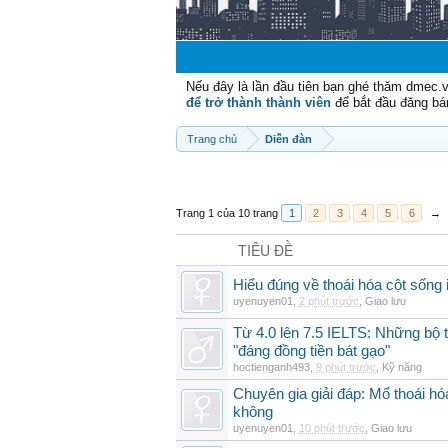
Nếu đây là lần đầu tiên bạn ghé thăm dmec.
để trở thành thành viên
để bắt đầu đăng bá
Trang chủ
Diễn đàn
Trang 1 của 10 trang
1
2
3
4
5
6
→
TIÊU ĐỀ
Hiểu đúng về thoái hóa cột sống 
uyenuyen01
,
2 phút trước
,
Giao lưu
Từ 4.0 lên 7.5 IELTS: Những bộ t
"đáng đồng tiền bát gạo"
hoctienganh493
,
9 phút trước
,
Kỹ năng
Chuyên gia giải đáp: Mổ thoái h
không
uyenuyen01
,
10 phút trước
,
Giao lưu