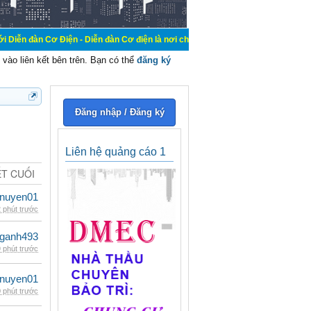
iện - Diễn đàn Cơ điện là nơi chia sẽ kiến thức kinh nghiệm trong lãnh vực cơ
vào liên kết bên trên. Bạn có thể
đăng ký
Đăng nhập / Đăng ký
Liên hệ quảng cáo 1
ẾT CUỐI
nuyen01
 phút trước
nganh493
 phút trước
nuyen01
 phút trước