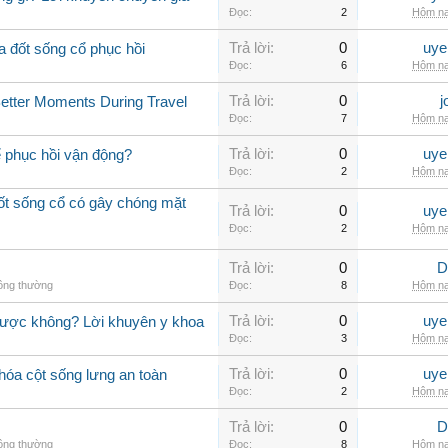
Đọc:
2
Hôm na
Trả lời:
0
uye
a đốt sống cổ phục hồi
Đọc:
6
Hôm na
Trả lời:
0
j
Better Moments During Travel
Đọc:
7
Hôm na
Trả lời:
0
uye
ể phục hồi vận động?
Đọc:
2
Hôm na
đốt sống cổ có gây chóng mặt
Trả lời:
0
uye
Đọc:
2
Hôm na
Trả lời:
0
D
hông thường
Đọc:
8
Hôm na
Trả lời:
0
uye
được không? Lời khuyên y khoa
Đọc:
3
Hôm na
Trả lời:
0
uye
hóa cột sống lưng an toàn
Đọc:
2
Hôm na
Trả lời:
0
D
hông thường
Đọc:
8
Hôm na