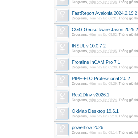
Drograms
,
Hôm nay lúc 06:38
,
Thông gió t
FastReport Avalonia 2024.2.19 2
Drograms
,
Hôm nay lúc 06:31
,
Thông gió t
CGG Geosoftware Jason 2025 2
Drograms
,
Hôm nay lúc 05:52
,
Thông gió t
INSUL v.10.0.7 2
Drograms
,
Hôm nay lúc 05:45
,
Thông gió t
Frontline InCAM Pro 7.1
Drograms
,
Hôm nay lúc 05:38
,
Thông gió t
PIPE-FLO Professional 2.0 2
Drograms
,
Hôm nay lúc 05:29
,
Thông gió t
Res2DInv v2026.1
Drograms
,
Hôm nay lúc 05:24
,
Thông gió t
OkMap Desktop 19.6.1
Drograms
,
Hôm nay lúc 05:19
,
Thông gió t
powerflow 2026
Drograms
,
Hôm nay lúc 05:14
,
Thông gió t