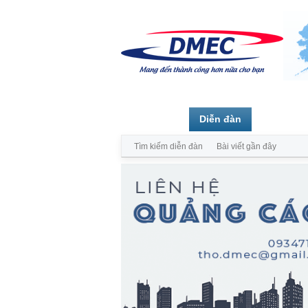
Trang chủ
Diễn đàn
Thành vi
Tìm kiếm diễn đàn
Bài viết gần đây