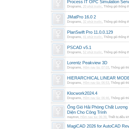
Process IT OPC Simulation Serv
Drograms
,
20 phút trước
,
Thông gió thông 
JMatPro 16.0 2
Drograms
,
32 phút trước
,
Thông gió thông 
PlanSwift Pro 11.0.0.129
Drograms
,
41 phút trước
,
Thông gió thông 
PSCAD v5.1
Drograms
,
52 phút trước
,
Thông gió thông 
Lorentz Peakview 3D
Drograms
,
Hôm nay lúc 07:03
,
Thông gió t
HIERARCHICAL LINEAR MODE
Drograms
,
Hôm nay lúc 06:53
,
Thông gió t
Klocwork2024.4
Drograms
,
Hôm nay lúc 06:46
,
Thông gió t
Ống Gió Hải Phòng Chất Lượng 
Diện Cho Công Trình
maytron
,
Hôm nay lúc 06:39
,
Thiết bị điều k
MagiCAD 2026 for AutoCAD Rev