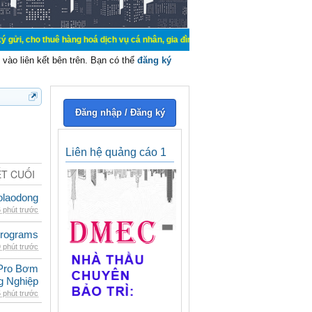
 thuê hàng hoá dịch vụ cá nhân, gia đình. Mua bán, ký gửi, cho thuê thiết bị h
vào liên kết bên trên. Bạn có thể
đăng ký
Đăng nhập / Đăng ký
Liên hệ quảng cáo 1
ẾT CUỐI
olaodong
 phút trước
rograms
 phút trước
Pro Bơm
g Nghiệp
 phút trước