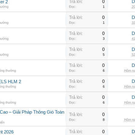
Trả lời:
0
D
er 2
thường
Đọc:
1
20
Trả lời:
0
D
thường
Đọc:
1
32
Trả lời:
0
D
thường
Đọc:
3
41
Trả lời:
0
D
thường
Đọc:
5
52
Trả lời:
0
D
hông thường
Đọc:
6
Hôm na
Trả lời:
0
D
LS HLM 2
hông thường
Đọc:
6
Hôm na
Trả lời:
0
D
hông thường
Đọc:
6
Hôm na
Cao – Giải Pháp Thông Gió Toàn
Trả lời:
0
Đọc:
8
Hôm na
hiển
Trả lời:
0
D
it 2026