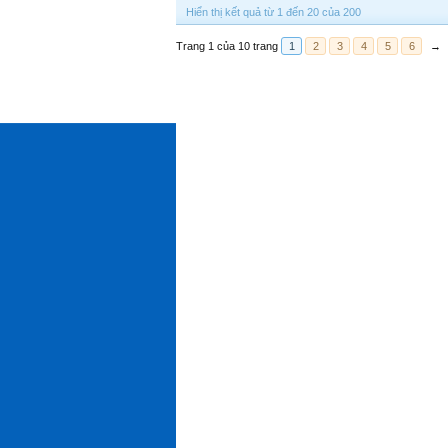
Hiển thị kết quả từ 1 đến 20 của 200
Trang 1 của 10 trang
1
2
3
4
5
6
→