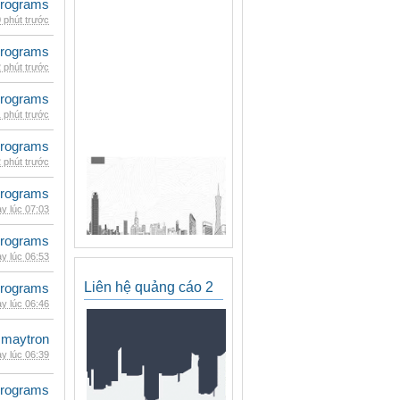
rograms
 phút trước
rograms
 phút trước
rograms
 phút trước
rograms
 phút trước
rograms
y lúc 07:03
rograms
y lúc 06:53
Liên hệ quảng cáo 2
rograms
y lúc 06:46
maytron
y lúc 06:39
rograms