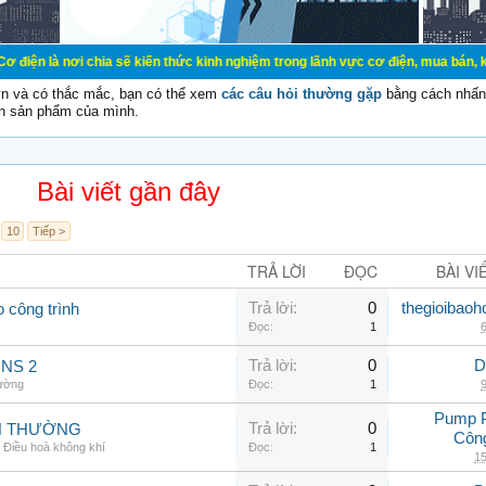
ơi chia sẽ kiến thức kinh nghiệm trong lãnh vực cơ điện, mua bán, ký gửi, cho
vn và có thắc mắc, bạn có thể xem
các câu hỏi thường gặp
bằng cách nhấn 
n sản phẩm của mình.
Bài viết gần đây
10
Tiếp >
TRẢ LỜI
ĐỌC
BÀI VI
Trả lời:
0
thegioibaoh
o công trình
Đọc:
1
6
Trả lời:
0
D
INS 2
hường
Đọc:
1
9
Pump 
Trả lời:
0
NH THƯỜNG
Côn
,
Điều hoà không khí
Đọc:
1
15