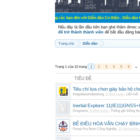
Chào mừng các bạn đến với Diễn đàn Cơ Điện - Diễn đàn Cơ điện là n
Nếu đây là lần đầu tiên bạn ghé thăm dmec.
để trở thành thành viên
để bắt đầu đăng bá
Trang chủ
Diễn đàn
Trang 1 của 10 trang
1
2
3
4
5
6
→
TIÊU ĐỀ
Tiêu chí lựa chọn giày bảo hộ ch
thegioibaoholaodong
,
6 phút trước
,
Liên kết
Inertial Explorer 11(IE11)GNSS+
Drograms
,
9 phút trước
,
Thông gió thông t
BỂ ĐIỀU HÒA VẪN CHẠY BÌ
Pump Pro Bơm Công Nghiệp
,
15 phút trước