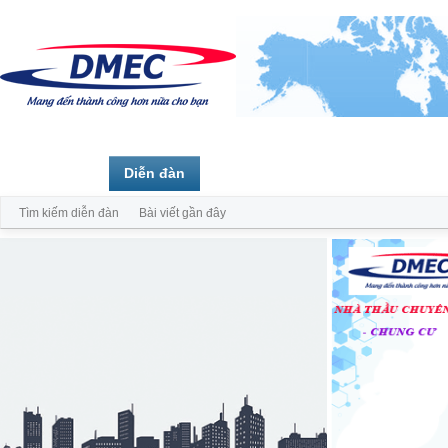
Trang chủ
Diễn đàn
Thành viên
Tìm kiếm diễn đàn
Bài viết gần đây