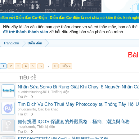
đàn Cơ Điện - Diễn đàn Cơ điện là nơi chia sẽ kiến thức kinh nghiệm trong lãn
Nếu đây là lần đầu tiên bạn ghé thăm dmec.vn và có thắc mắc, bạn có th
để trở thành thành viên
để bắt đầu đăng bán sản phẩm của mình.
Trang chủ
Diễn đàn
Bài
1
2
3
4
5
6
→
10
Tiếp >
TIÊU ĐỀ
Nhận Sửa Servo Bị Rung Giật Khi Chạy, 8 Nguyên Nhân C
suathietbitudong3011
,
Thiết bị điện
Trả lời:
0
Tìm Dịch Vụ Cho Thuê Máy Photocopy tại Thông Tây Hội U
phuocaninfo
,
Các loại khác
Trả lời:
0
如何挑選 IQOS 保護套的外觀風格：極簡、潮流與商務
mqqrkzmrb
,
Thiết bị điện
Trả lời:
0