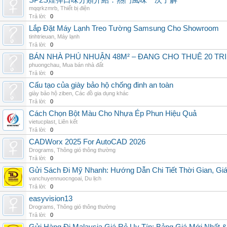
SP2S煙彈口味分類介紹：熱門風味一次了解
mqqrkzmrb
,
Thiết bị điện
Trả lời:
0
Lắp Đặt Máy Lạnh Treo Tường Samsung Cho Showroom
tinhtrieuan
,
Máy lạnh
Trả lời:
0
BÁN NHÀ PHÚ NHUẬN 48M² – ĐANG CHO THUÊ 20 TRIỆ
phuongchau
,
Mua bán nhà đất
Trả lời:
0
Cấu tạo của giày bảo hộ chống đinh an toàn
giày bảo hộ ziben
,
Các đồ gia dụng khác
Trả lời:
0
Cách Chọn Bột Màu Cho Nhựa Ép Phun Hiệu Quả
vietucplast
,
Liên kết
Trả lời:
0
CADWorx 2025 For AutoCAD 2026
Drograms
,
Thông gió thông thường
Trả lời:
0
Gửi Sách Đi Mỹ Nhanh: Hướng Dẫn Chi Tiết Thời Gian, G
vanchuyennuocngoai
,
Du lịch
Trả lời:
0
easyvision13
Drograms
,
Thông gió thông thường
Trả lời:
0