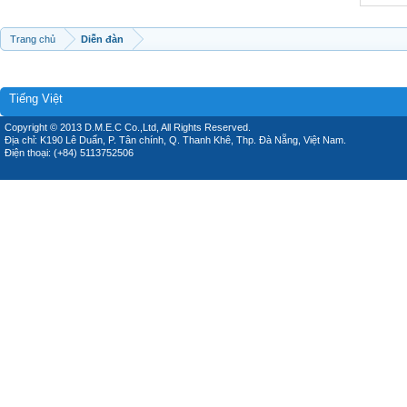
Trang chủ
Diễn đàn
Tiếng Việt
Copyright © 2013 D.M.E.C Co.,Ltd, All Rights Reserved.
Địa chỉ: K190 Lê Duẩn, P. Tân chính, Q. Thanh Khê, Thp. Đà Nẵng, Việt Nam.
Điện thoại: (+84) 5113752506