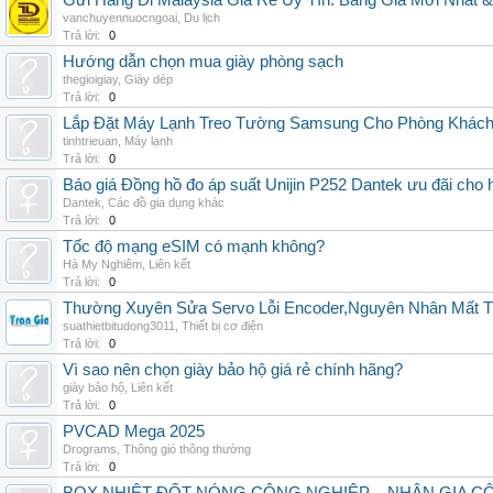
Gửi Hàng Đi Malaysia Giá Rẻ Uy Tín: Bảng Giá Mới Nhất 
vanchuyennuocngoai
,
Du lịch
Trả lời:
0
Hướng dẫn chọn mua giày phòng sạch
thegioigiay
,
Giày dép
Trả lời:
0
Lắp Đặt Máy Lạnh Treo Tường Samsung Cho Phòng Khác
tinhtrieuan
,
Máy lạnh
Trả lời:
0
Báo giá Đồng hồ đo áp suất Unijin P252 Dantek ưu đãi cho h
Dantek
,
Các đồ gia dụng khác
Trả lời:
0
Tốc độ mạng eSIM có mạnh không?
Hà My Nghiêm
,
Liên kết
Trả lời:
0
Thường Xuyên Sửa Servo Lỗi Encoder,Nguyên Nhân Mất T
suathietbitudong3011
,
Thiết bị cơ điện
Trả lời:
0
Vì sao nên chọn giày bảo hộ giá rẻ chính hãng?
giày bảo hộ
,
Liên kết
Trả lời:
0
PVCAD Mega 2025
Drograms
,
Thông gió thông thường
Trả lời:
0