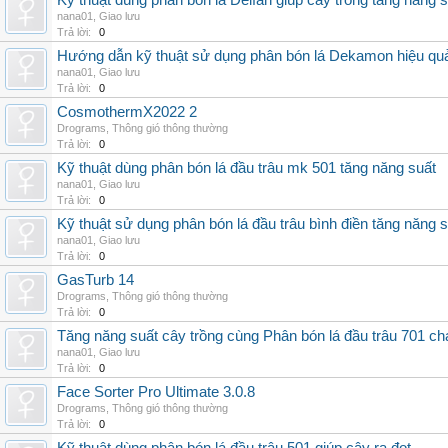
Kỹ thuật dùng phân bón lá Delfan giúp cây trồng tăng năng 
nana01
,
Giao lưu
Trả lời:
0
Hướng dẫn kỹ thuật sử dụng phân bón lá Dekamon hiệu qu
nana01
,
Giao lưu
Trả lời:
0
CosmothermX2022 2
Drograms
,
Thông gió thông thường
Trả lời:
0
Kỹ thuật dùng phân bón lá đầu trâu mk 501 tăng năng suất
nana01
,
Giao lưu
Trả lời:
0
Kỹ thuật sử dụng phân bón lá đầu trâu bình điền tăng năng 
nana01
,
Giao lưu
Trả lời:
0
GasTurb 14
Drograms
,
Thông gió thông thường
Trả lời:
0
Tăng năng suất cây trồng cùng Phân bón lá đầu trâu 701 ch
nana01
,
Giao lưu
Trả lời:
0
Face Sorter Pro Ultimate 3.0.8
Drograms
,
Thông gió thông thường
Trả lời:
0