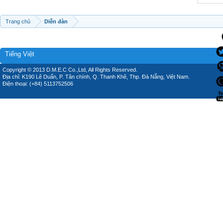
Trang chủ
Diễn đàn
Tiếng Việt
Copyright © 2013 D.M.E.C Co.,Ltd, All Rights Reserved.
Địa chỉ: K190 Lê Duẩn, P. Tân chính, Q. Thanh Khê, Thp. Đà Nẵng, Việt Nam.
Điện thoại: (+84) 5113752506