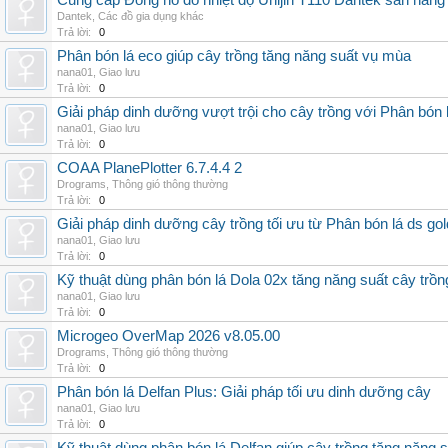
Cung cấp Đồng hồ đo nhiệt độ Unijin T110 Dantek sẵn hàng 
Dantek
,
Các đồ gia dụng khác
Trả lời:
0
Phân bón lá eco giúp cây trồng tăng năng suất vụ mùa
nana01
,
Giao lưu
Trả lời:
0
Giải pháp dinh dưỡng vượt trội cho cây trồng với Phân bón 
nana01
,
Giao lưu
Trả lời:
0
COAA PlanePlotter 6.7.4.4 2
Drograms
,
Thông gió thông thường
Trả lời:
0
Giải pháp dinh dưỡng cây trồng tối ưu từ Phân bón lá ds gol
nana01
,
Giao lưu
Trả lời:
0
Kỹ thuật dùng phân bón lá Dola 02x tăng năng suất cây trồn
nana01
,
Giao lưu
Trả lời:
0
Microgeo OverMap 2026 v8.05.00
Drograms
,
Thông gió thông thường
Trả lời:
0
Phân bón lá Delfan Plus: Giải pháp tối ưu dinh dưỡng cây
nana01
,
Giao lưu
Trả lời:
0