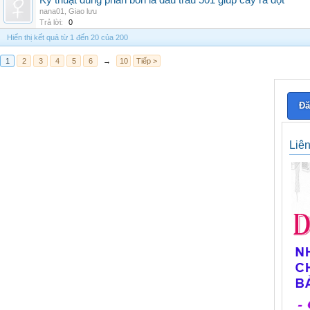
Kỹ thuật dùng phân bón lá đầu trâu 501 giúp cây ra đọt
nana01
,
Giao lưu
Trả lời:
0
Hiển thị kết quả từ 1 đến 20 của 200
1
2
3
4
5
6
→
10
Tiếp >
Đă
Liê