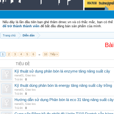
Nếu đây là lần đầu tiên bạn ghé thăm dmec.vn và có thắc mắc, bạn có th
để trở thành thành viên
để bắt đầu đăng bán sản phẩm của mình.
Trang chủ
Diễn đàn
Bài
1
2
3
4
5
6
→
10
Tiếp >
TIÊU ĐỀ
Kỹ thuật sử dụng phân bón lá enzyme tăng năng suất cây
nana01
,
Giao lưu
Trả lời:
0
Kỹ thuật dùng phân bón lá energy tăng năng suất cây trồng
nana01
,
Giao lưu
Trả lời:
0
Hướng dẫn sử dụng Phân bón lá eco 31 tăng năng suất cây
nana01
,
Giao lưu
Trả lời:
0