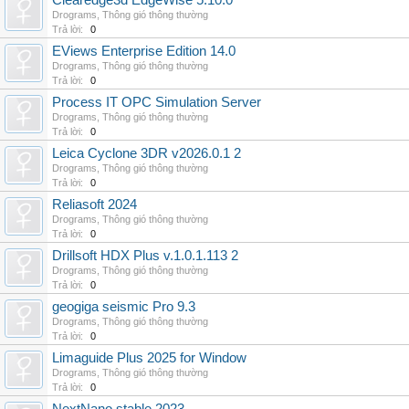
Clearedge3d EdgeWise 5.10.0
Drograms
,
Thông gió thông thường
Trả lời:
0
EViews Enterprise Edition 14.0
Drograms
,
Thông gió thông thường
Trả lời:
0
Process IT OPC Simulation Server
Drograms
,
Thông gió thông thường
Trả lời:
0
Leica Cyclone 3DR v2026.0.1 2
Drograms
,
Thông gió thông thường
Trả lời:
0
Reliasoft 2024
Drograms
,
Thông gió thông thường
Trả lời:
0
Drillsoft HDX Plus v.1.0.1.113 2
Drograms
,
Thông gió thông thường
Trả lời:
0
geogiga seismic Pro 9.3
Drograms
,
Thông gió thông thường
Trả lời:
0
Limaguide Plus 2025 for Window
Drograms
,
Thông gió thông thường
Trả lời:
0