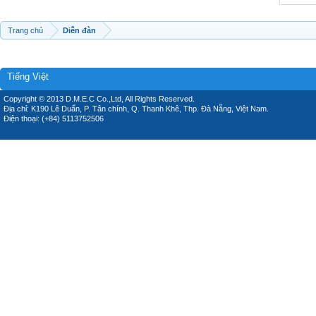
Trang chủ
Diễn đàn
Tiếng Việt
Copyright © 2013 D.M.E.C Co.,Ltd, All Rights Reserved.
Địa chỉ: K190 Lê Duẩn, P. Tân chính, Q. Thanh Khê, Thp. Đà Nẵng, Việt Nam.
Điện thoại: (+84) 5113752506