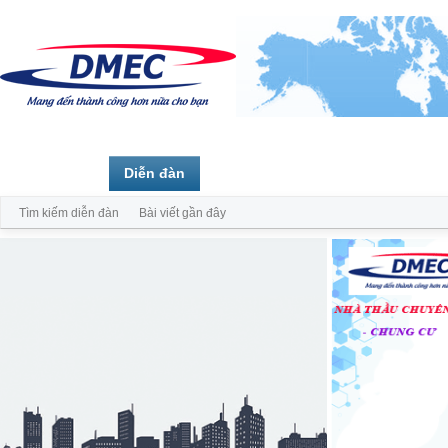
Trang chủ
Diễn đàn
Thành viên
Tìm kiếm diễn đàn
Bài viết gần đây