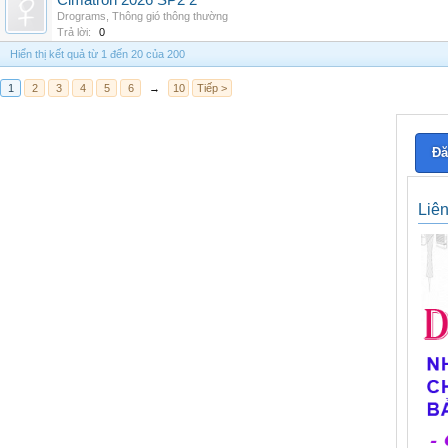
Cimatron 2026 SP2 2
Drograms
,
Thông gió thông thường
Trả lời:
0
Hiển thị kết quả từ 1 đến 20 của 200
1
2
3
4
5
6
→
10
Tiếp >
Đă
Liê