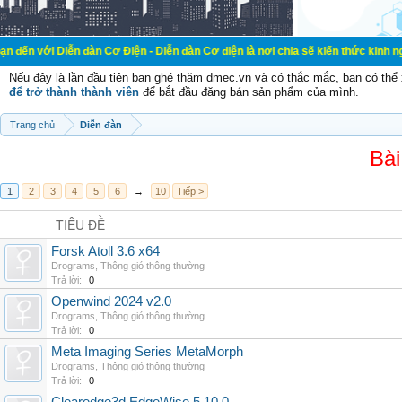
ễn đàn Cơ Điện - Diễn đàn Cơ điện là nơi chia sẽ kiến thức kinh nghiệm trong l
Nếu đây là lần đầu tiên bạn ghé thăm dmec.vn và có thắc mắc, bạn có th
để trở thành thành viên
để bắt đầu đăng bán sản phẩm của mình.
Trang chủ
Diễn đàn
Bài
1
2
3
4
5
6
→
10
Tiếp >
TIÊU ĐỀ
Forsk Atoll 3.6 x64
Drograms
,
Thông gió thông thường
Trả lời:
0
Openwind 2024 v2.0
Drograms
,
Thông gió thông thường
Trả lời:
0
Meta Imaging Series MetaMorph
Drograms
,
Thông gió thông thường
Trả lời:
0