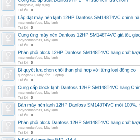
Công tắc áp suất Danfoss KP1 – vì sao nên lựa chọn?
trangbilalo
,
Xây dựng
Trả lời:
0
Lắp đặt máy nén lạnh 12HP Danfoss SM148T4VC chính hãng, 
maynendanfoss
,
Máy lạnh
Trả lời:
0
Cung ứng máy nén Danfoss 12HP SM148T4VC giá tốt, giao h
maynendanfoss
,
Máy lạnh
Trả lời:
0
Phân phối block 12HP Danfoss SM148T4VC hàng chất lượng,
maynendanfoss
,
Máy lạnh
Trả lời:
0
Bí quyết lựa chọn chổi than phù hợp với từng loại động cơ
quanglan77
,
Máy tính - Laptop
Trả lời:
0
Cung cấp block lạnh Danfoss 12HP SM148T4VC hàng China, g
maynendanfoss
,
Máy lạnh
Trả lời:
0
Bán máy nén lạnh 12HP Danfoss SM148T4VC mới 100%, hà
maynendanfoss
,
Máy lạnh
Trả lời:
0
Phân phối block Danfoss 12HP SM148T4VC hàng chất lượng
maynendanfoss
,
Máy lạnh
Trả lời:
0