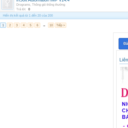
InSoft Automation IMP v14.4
Drograms
,
Thông gió thông thường
Trả lời:
0
Hiển thị kết quả từ 1 đến 20 của 200
1
2
3
4
5
6
→
10
Tiếp >
Đă
Liê