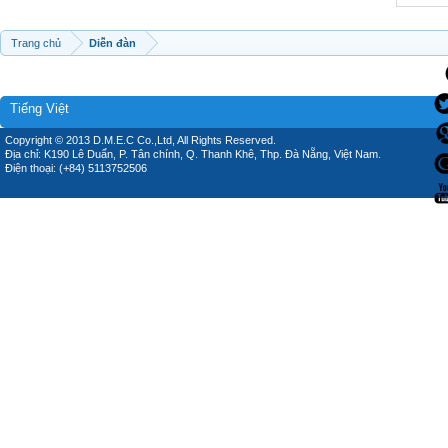
Trang chủ
Diễn đàn
Tiếng Việt
Copyright © 2013 D.M.E.C Co.,Ltd, All Rights Reserved.
Địa chỉ: K190 Lê Duẩn, P. Tân chính, Q. Thanh Khê, Thp. Đà Nẵng, Việt Nam.
Điện thoại: (+84) 5113752506