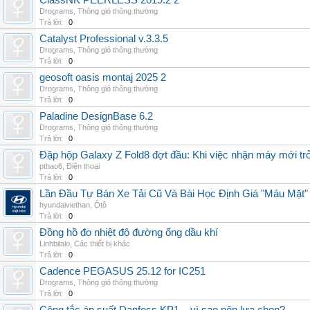
ClassNK PEERLESS 2019.2 2
Drograms
,
Thông gió thông thường
Trả lời:
0
Catalyst Professional v.3.3.5
Drograms
,
Thông gió thông thường
Trả lời:
0
geosoft oasis montaj 2025 2
Drograms
,
Thông gió thông thường
Trả lời:
0
Paladine DesignBase 6.2
Drograms
,
Thông gió thông thường
Trả lời:
0
Đập hộp Galaxy Z Fold8 đợt đầu: Khi việc nhận máy mới tr
pthao6
,
Điện thoại
Trả lời:
0
Lần Đầu Tự Bán Xe Tải Cũ Và Bài Học Định Giá "Máu Mặt"
hyundaiviethan
,
Ôtô
Trả lời:
0
Đồng hồ đo nhiệt độ đường ống dầu khí
Linhbilalo
,
Các thiết bị khác
Trả lời:
0
Cadence PEGASUS 25.12 for IC251
Drograms
,
Thông gió thông thường
Trả lời:
0