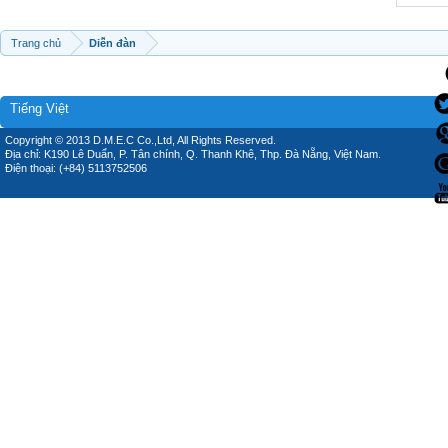
Trang chủ
Diễn đàn
Tiếng Việt
Copyright © 2013 D.M.E.C Co.,Ltd, All Rights Reserved.
Địa chỉ: K190 Lê Duẩn, P. Tân chính, Q. Thanh Khê, Thp. Đà Nẵng, Việt Nam.
Điện thoại: (+84) 5113752506