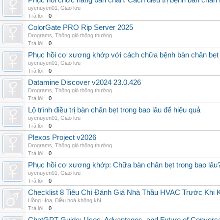
Phục hồi chức năng bàn chân: Cách điều trị bệnh bàn chân 
uyenuyen01
,
Giao lưu
Trả lời:
0
ColorGate PRO Rip Server 2025
Drograms
,
Thông gió thông thường
Trả lời:
0
Phục hồi cơ xương khớp với cách chữa bệnh bàn chân bẹt
uyenuyen01
,
Giao lưu
Trả lời:
0
Datamine Discover v2024 23.0.426
Drograms
,
Thông gió thông thường
Trả lời:
0
Lộ trình điều trị bàn chân bẹt trong bao lâu để hiệu quả
uyenuyen01
,
Giao lưu
Trả lời:
0
Plexos Project v2026
Drograms
,
Thông gió thông thường
Trả lời:
0
Phục hồi cơ xương khớp: Chữa bàn chân bẹt trong bao lâu
uyenuyen01
,
Giao lưu
Trả lời:
0
Checklist 8 Tiêu Chí Đánh Giá Nhà Thầu HVAC Trước Khi
Hồng Hoa
,
Điều hoà không khí
Trả lời:
0