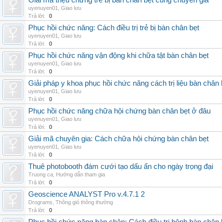
Giải mã triệu chứng trẻ bị bàn chân bẹt cùng chuyên gia
uyenuyen01
,
Giao lưu
Trả lời:
0
Phục hồi chức năng: Cách điều trị trẻ bị bàn chân bẹt
uyenuyen01
,
Giao lưu
Trả lời:
0
Phục hồi chức năng vận động khi chữa tật bàn chân bẹt
uyenuyen01
,
Giao lưu
Trả lời:
0
Giải pháp y khoa phục hồi chức năng cách trị liệu bàn chân 
uyenuyen01
,
Giao lưu
Trả lời:
0
Phục hồi chức năng chữa hội chứng bàn chân bẹt ở đâu
uyenuyen01
,
Giao lưu
Trả lời:
0
Giải mã chuyên gia: Cách chữa hội chứng bàn chân bẹt
uyenuyen01
,
Giao lưu
Trả lời:
0
Thuê photobooth đám cưới tạo dấu ấn cho ngày trọng đại
Truong ca
,
Hướng dẫn tham gia
Trả lời:
0
Geoscience ANALYST Pro v.4.7.1 2
Drograms
,
Thông gió thông thường
Trả lời:
0