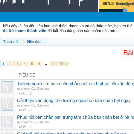
Chào mừng
Nếu đây là lần đầu tiên bạn ghé thăm dmec.vn và có thắc mắc, bạn có th
để trở thành thành viên
để bắt đầu đăng bán sản phẩm của mình.
Trang chủ
Diễn đàn
Bài
1
2
3
4
5
6
→
10
Tiếp >
TIÊU ĐỀ
Tướng người có bàn chân phẳng và cách phục hồi vận độn
uyenuyen01
,
Giao lưu
Trả lời:
0
Cải thiện vận động cho tướng người có bàn chân bẹt ngay
uyenuyen01
,
Giao lưu
Trả lời:
0
Phục hồi bàn chân bẹt: trung tâm chữa bàn chân bẹt ở hà n
uyenuyen01
,
Giao lưu
Trả lời:
0