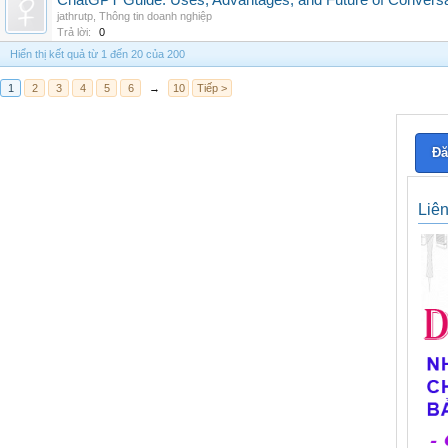
ChatGPT Guide: Uses, Advantages, and Future of Conversat
jathrutp
,
Thông tin doanh nghiệp
Trả lời:
0
Hiển thị kết quả từ 1 đến 20 của 200
1
2
3
4
5
6
→
10
Tiếp >
Đă
Liê