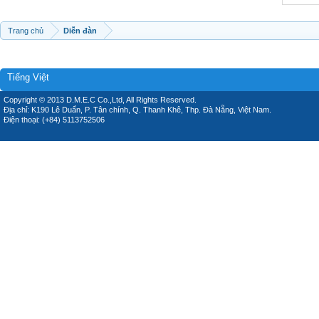
Trang chủ
Diễn đàn
Tiếng Việt
Copyright © 2013 D.M.E.C Co.,Ltd, All Rights Reserved.
Địa chỉ: K190 Lê Duẩn, P. Tân chính, Q. Thanh Khê, Thp. Đà Nẵng, Việt Nam.
Điện thoại: (+84) 5113752506