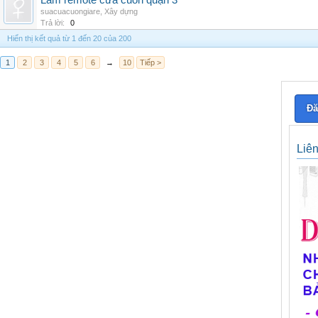
Làm remote cửa cuốn quận 3
suacuacuongiare
,
Xây dựng
Trả lời:
0
Hiển thị kết quả từ 1 đến 20 của 200
1
2
3
4
5
6
→
10
Tiếp >
Đă
Liê