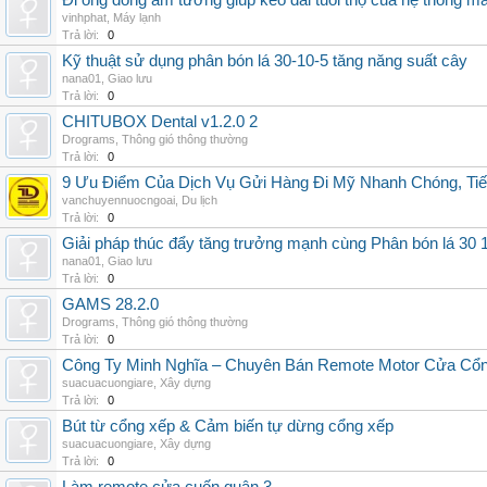
Đi ống đồng âm tường giúp kéo dài tuổi thọ của hệ thống m
vinhphat
,
Máy lạnh
Trả lời:
0
Kỹ thuật sử dụng phân bón lá 30-10-5 tăng năng suất cây
nana01
,
Giao lưu
Trả lời:
0
CHITUBOX Dental v1.2.0 2
Drograms
,
Thông gió thông thường
Trả lời:
0
9 Ưu Điểm Của Dịch Vụ Gửi Hàng Đi Mỹ Nhanh Chóng, Tiế
vanchuyennuocngoai
,
Du lịch
Trả lời:
0
Giải pháp thúc đẩy tăng trưởng mạnh cùng Phân bón lá 30 1
nana01
,
Giao lưu
Trả lời:
0
GAMS 28.2.0
Drograms
,
Thông gió thông thường
Trả lời:
0
Công Ty Minh Nghĩa – Chuyên Bán Remote Motor Cửa Cổn
suacuacuongiare
,
Xây dựng
Trả lời:
0
Bút từ cổng xếp & Cảm biến tự dừng cổng xếp
suacuacuongiare
,
Xây dựng
Trả lời:
0