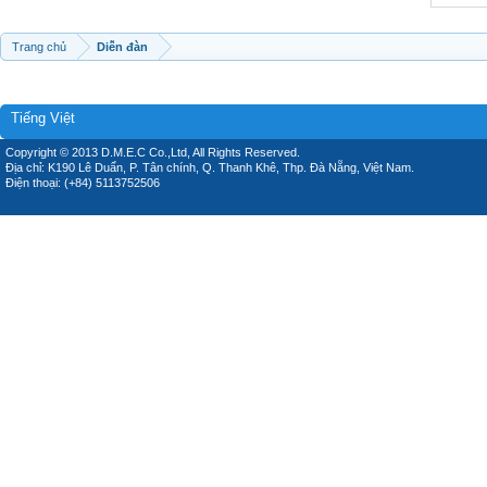
Trang chủ
Diễn đàn
Tiếng Việt
Copyright © 2013 D.M.E.C Co.,Ltd, All Rights Reserved.
Địa chỉ: K190 Lê Duẩn, P. Tân chính, Q. Thanh Khê, Thp. Đà Nẵng, Việt Nam.
Điện thoại: (+84) 5113752506