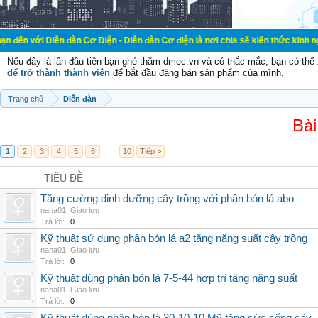
ễn đàn Cơ Điện - Diễn đàn Cơ điện là nơi chia sẽ kiến thức kinh nghiệm trong l
Nếu đây là lần đầu tiên bạn ghé thăm dmec.vn và có thắc mắc, bạn có th
để trở thành thành viên
để bắt đầu đăng bán sản phẩm của mình.
Trang chủ
Diễn đàn
Bài
1
2
3
4
5
6
→
10
Tiếp >
TIÊU ĐỀ
Tăng cường dinh dưỡng cây trồng với phân bón lá abo
nana01
,
Giao lưu
Trả lời:
0
Kỹ thuật sử dụng phân bón lá a2 tăng năng suất cây trồng
nana01
,
Giao lưu
Trả lời:
0
Kỹ thuật dùng phân bón lá 7-5-44 hợp trí tăng năng suất
nana01
,
Giao lưu
Trả lời:
0