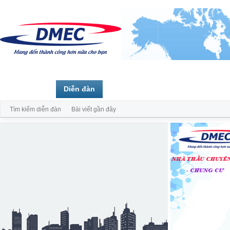
Trang chủ
Diễn đàn
Thành viên
Tìm kiếm diễn đàn
Bài viết gần đây