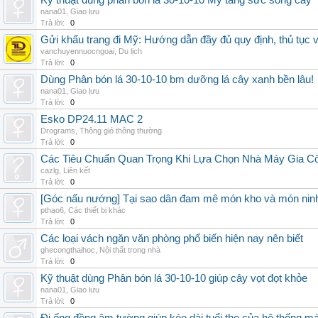
Kỹ thuật dùng phân bón lá 30-10-10 Mỹ tăng sức sống cây
nana01
,
Giao lưu
Trả lời:
0
Gửi khẩu trang đi Mỹ: Hướng dẫn đầy đủ quy định, thủ tục 
vanchuyennuocngoai
,
Du lịch
Trả lời:
0
Dùng Phân bón lá 30-10-10 bm dưỡng lá cây xanh bền lâu!
nana01
,
Giao lưu
Trả lời:
0
Esko DP24.11 MAC 2
Drograms
,
Thông gió thông thường
Trả lời:
0
Các Tiêu Chuẩn Quan Trọng Khi Lựa Chọn Nhà Máy Gia 
cazlg
,
Liên kết
Trả lời:
0
[Góc nấu nướng] Tại sao dân đam mê món kho và món ninh
pthao6
,
Các thiết bị khác
Trả lời:
0
Các loại vách ngăn văn phòng phổ biến hiện nay nên biết
ghecongthaihoc
,
Nội thất trong nhà
Trả lời:
0
Kỹ thuật dùng Phân bón lá 30-10-10 giúp cây vọt đọt khỏe
nana01
,
Giao lưu
Trả lời:
0