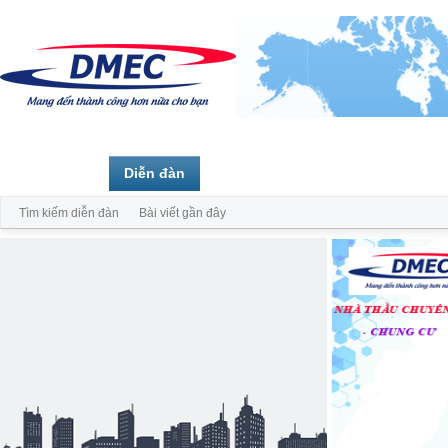
Trang chủ
Diễn đàn
Thành viên
Tìm kiếm diễn đàn
Bài viết gần đây