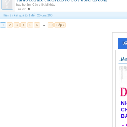
Vai trò của tiêu chuẩn bảo hộ COV trong lao động
bao ho 3m
,
Các thiết bị khác
Trả lời:
0
Hiển thị kết quả từ 1 đến 20 của 200
1
2
3
4
5
6
→
10
Tiếp >
Đă
Liê