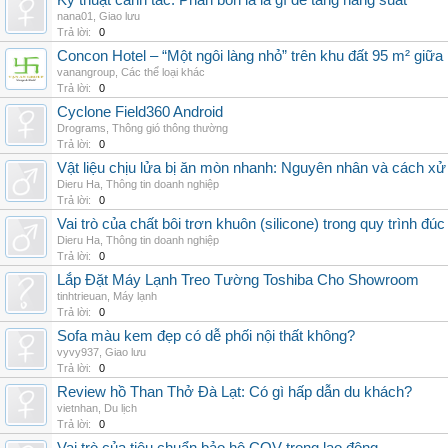
Kỹ thuật canh tác: Phân bón lá là gì để tăng năng suất
nana01
,
Giao lưu
Trả lời:
0
Concon Hotel – “Một ngôi làng nhỏ” trên khu đất 95 m² giữa
vanangroup
,
Các thể loại khác
Trả lời:
0
Cyclone Field360 Android
Drograms
,
Thông gió thông thường
Trả lời:
0
Vật liệu chịu lửa bị ăn mòn nhanh: Nguyên nhân và cách xử 
Dieru Ha
,
Thông tin doanh nghiệp
Trả lời:
0
Vai trò của chất bôi trơn khuôn (silicone) trong quy trình đ
Dieru Ha
,
Thông tin doanh nghiệp
Trả lời:
0
Lắp Đặt Máy Lạnh Treo Tường Toshiba Cho Showroom
tinhtrieuan
,
Máy lạnh
Trả lời:
0
Sofa màu kem đẹp có dễ phối nội thất không?
vyvy937
,
Giao lưu
Trả lời:
0
Review hồ Than Thở Đà Lạt: Có gì hấp dẫn du khách?
vietnhan
,
Du lịch
Trả lời:
0