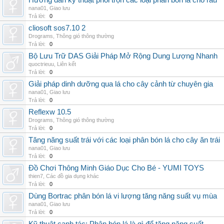
Hướng dẫn kỹ thuật phối trộn các loại phân bón lá cho rau
nana01
,
Giao lưu
Trả lời:
0
cliosoft sos7.10 2
Drograms
,
Thông gió thông thường
Trả lời:
0
Bộ Lưu Trữ DAS Giải Pháp Mở Rộng Dung Lượng Nhanh
quoctrieuu
,
Liên kết
Trả lời:
0
Giải pháp dinh dưỡng qua lá cho cây cảnh từ chuyên gia
nana01
,
Giao lưu
Trả lời:
0
Reflexw 10.5
Drograms
,
Thông gió thông thường
Trả lời:
0
Tăng năng suất trái với các loại phân bón lá cho cây ăn trái
nana01
,
Giao lưu
Trả lời:
0
Đồ Chơi Thông Minh Giáo Dục Cho Bé - YUMI TOYS
thien7
,
Các đồ gia dụng khác
Trả lời:
0
Dùng Bortrac phân bón lá vi lượng tăng năng suất vụ mùa
nana01
,
Giao lưu
Trả lời:
0