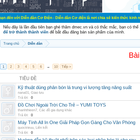
ễn đàn Cơ Điện - Diễn đàn Cơ điện là nơi chia sẽ kiến thức kinh nghiệm trong 
Nếu đây là lần đầu tiên bạn ghé thăm dmec.vn và có thắc mắc, bạn có th
để trở thành thành viên
để bắt đầu đăng bán sản phẩm của mình.
Trang chủ
Diễn đàn
Bài
1
2
3
4
5
6
→
10
Tiếp >
TIÊU ĐỀ
Kỹ thuật dùng phân bón lá trung vi lượng tăng năng suất
nana01
,
Giao lưu
Trả lời:
0
Đồ Chơi Ngoài Trời Cho Trẻ – YUMI TOYS
thanhthieen7
,
Các đồ gia dụng khác
Trả lời:
0
Máy Tính All In One Giải Pháp Gọn Gàng Cho Văn Phòng
quoctrieuu
,
Liên kết
Trả lời:
0