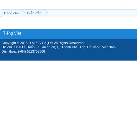
Trang chủ
Diễn đàn
Tiếng Việt
Copyright © 2013 D.M.E.C Co.,Ltd, All Rights Reserved.
Địa chỉ: K190 Lê Duẩn, P. Tân chính, Q. Thanh Khê, Thp. Đà Nẵng, Việt Nam.
Điện thoại: (+84) 5113752506