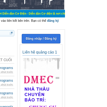
iện - Diễn đàn Cơ điện là nơi chia sẽ kiến thức kinh nghiệm trong lãnh vực cơ
vào liên kết bên trên. Bạn có thể
đăng ký
Đăng nhập / Đăng ký
Liên hệ quảng cáo 1
ẾT CUỐI
rograms
 phút trước
rograms
 phút trước
rograms
 phút trước
uyenonlz