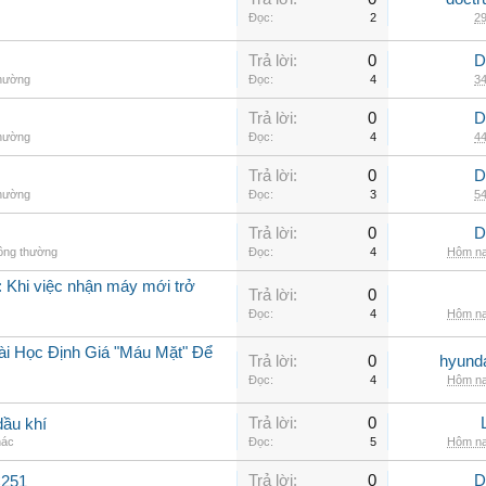
Đọc:
2
29
Trả lời:
0
D
thường
Đọc:
4
34
Trả lời:
0
D
thường
Đọc:
4
44
Trả lời:
0
D
thường
Đọc:
3
54
Trả lời:
0
D
hông thường
Đọc:
4
Hôm na
 Khi việc nhận máy mới trở
Trả lời:
0
Đọc:
4
Hôm na
ài Học Định Giá "Máu Mặt" Để
Trả lời:
0
hyunda
Đọc:
4
Hôm na
Trả lời:
0
dầu khí
hác
Đọc:
5
Hôm na
Trả lời:
0
D
C251