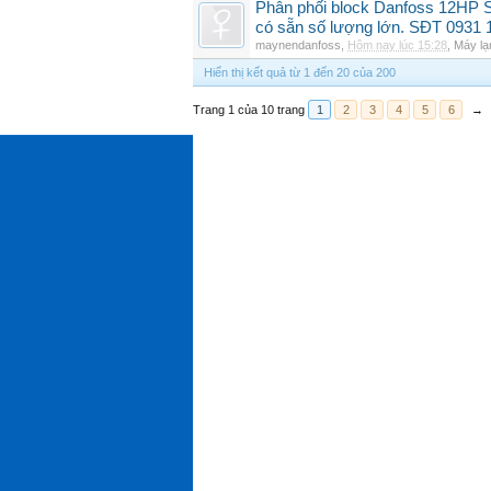
Phân phối block Danfoss 12HP 
có sẵn số lượng lớn. SĐT 0931 
maynendanfoss
,
Hôm nay lúc 15:28
,
Máy lạ
Hiển thị kết quả từ 1 đến 20 của 200
Trang 1 của 10 trang
1
2
3
4
5
6
→