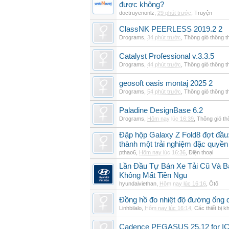
được không?
doctruyenonlz
,
29 phút trước
,
Truyện
ClassNK PEERLESS 2019.2 2
Drograms
,
34 phút trước
,
Thông gió thông 
Catalyst Professional v.3.3.5
Drograms
,
44 phút trước
,
Thông gió thông 
geosoft oasis montaj 2025 2
Drograms
,
54 phút trước
,
Thông gió thông 
Paladine DesignBase 6.2
Drograms
,
Hôm nay lúc 16:39
,
Thông gió t
Đập hộp Galaxy Z Fold8 đợt đầu:
thành một trải nghiệm đặc quyền
pthao6
,
Hôm nay lúc 16:36
,
Điện thoại
Lần Đầu Tự Bán Xe Tải Cũ Và B
Không Mất Tiền Ngu
hyundaiviethan
,
Hôm nay lúc 16:16
,
Ôtô
Đồng hồ đo nhiệt độ đường ống 
Linhbilalo
,
Hôm nay lúc 16:14
,
Các thiết bị k
Cadence PEGASUS 25.12 for I