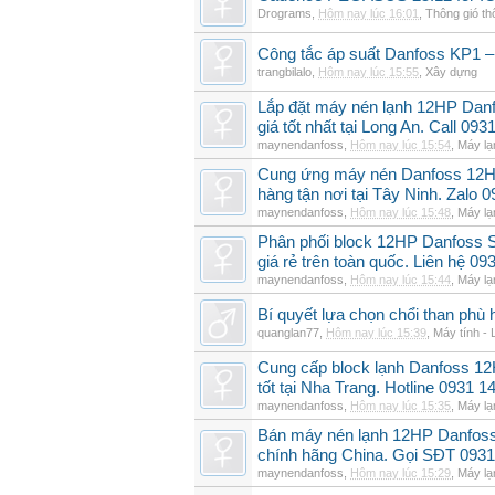
Drograms
,
Hôm nay lúc 16:01
,
Thông gió t
Công tắc áp suất Danfoss KP1 –
trangbilalo
,
Hôm nay lúc 15:55
,
Xây dựng
Lắp đặt máy nén lạnh 12HP Da
giá tốt nhất tại Long An. Call 09
maynendanfoss
,
Hôm nay lúc 15:54
,
Máy lạ
Cung ứng máy nén Danfoss 12H
hàng tận nơi tại Tây Ninh. Zalo 
maynendanfoss
,
Hôm nay lúc 15:48
,
Máy lạ
Phân phối block 12HP Danfoss
giá rẻ trên toàn quốc. Liên hệ 09
maynendanfoss
,
Hôm nay lúc 15:44
,
Máy lạ
Bí quyết lựa chọn chổi than phù 
quanglan77
,
Hôm nay lúc 15:39
,
Máy tính - 
Cung cấp block lạnh Danfoss 1
tốt tại Nha Trang. Hotline 0931 1
maynendanfoss
,
Hôm nay lúc 15:35
,
Máy lạ
Bán máy nén lạnh 12HP Danfo
chính hãng China. Gọi SĐT 0931
maynendanfoss
,
Hôm nay lúc 15:29
,
Máy lạ