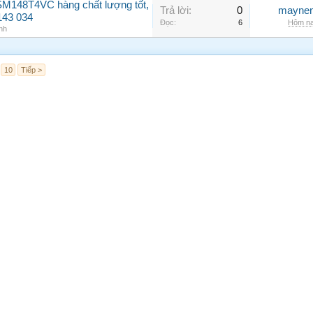
SM148T4VC hàng chất lượng tốt,
Trả lời:
0
maynen
143 034
Đọc:
6
Hôm na
nh
10
Tiếp >