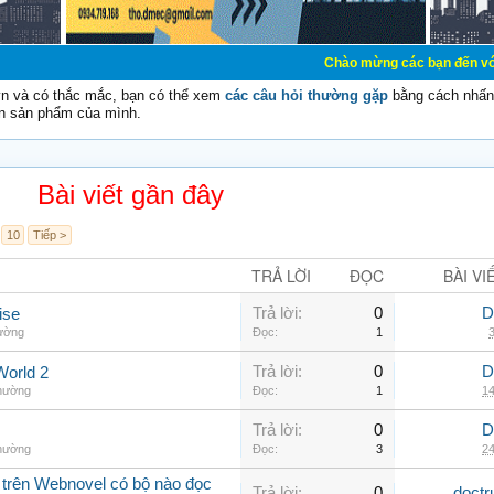
Chào mừng các bạn đến với Diễn đàn Cơ Đ
vn và có thắc mắc, bạn có thể xem
các câu hỏi thường gặp
bằng cách nhấn 
n sản phẩm của mình.
Bài viết gần đây
10
Tiếp >
TRẢ LỜI
ĐỌC
BÀI VI
Trả lời:
0
D
ise
hường
Đọc:
1
3
Trả lời:
0
D
World 2
thường
Đọc:
1
14
Trả lời:
0
D
thường
Đọc:
3
24
 trên Webnovel có bộ nào đọc
Trả lời:
0
doctr