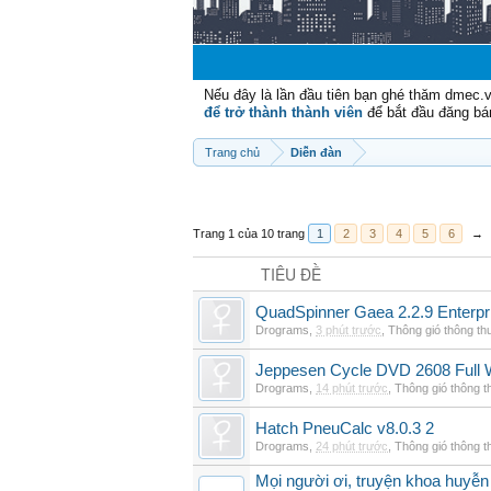
Nếu đây là lần đầu tiên bạn ghé thăm dmec.
để trở thành thành viên
để bắt đầu đăng bá
Trang chủ
Diễn đàn
Trang 1 của 10 trang
1
2
3
4
5
6
→
TIÊU ĐỀ
QuadSpinner Gaea 2.2.9 Enterpr
Drograms
,
3 phút trước
,
Thông gió thông t
Jeppesen Cycle DVD 2608 Full 
Drograms
,
14 phút trước
,
Thông gió thông 
Hatch PneuCalc v8.0.3 2
Drograms
,
24 phút trước
,
Thông gió thông 
Mọi người ơi, truyện khoa huyễn