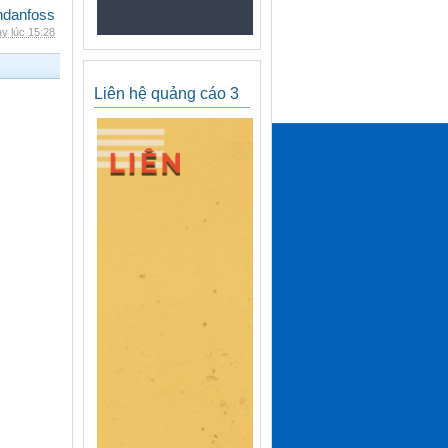
danfoss
y lúc 15:28
Liên hệ quảng cáo 3