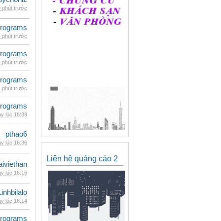
 phút trước
rograms
 phút trước
rograms
 phút trước
rograms
 phút trước
rograms
y lúc 16:39
pthao6
y lúc 16:36
Liên hệ quảng cáo 2
iviethan
y lúc 16:16
Linhbilalo
y lúc 16:14
rograms