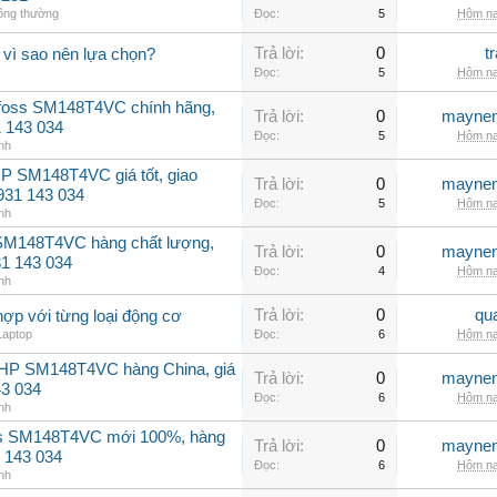
hông thường
Đọc:
5
Hôm na
Trả lời:
0
t
 vì sao nên lựa chọn?
Đọc:
5
Hôm na
nfoss SM148T4VC chính hãng,
Trả lời:
0
maynen
31 143 034
Đọc:
5
Hôm na
nh
P SM148T4VC giá tốt, giao
Trả lời:
0
maynen
0931 143 034
Đọc:
5
Hôm na
nh
 SM148T4VC hàng chất lượng,
Trả lời:
0
maynen
31 143 034
Đọc:
4
Hôm na
nh
Trả lời:
0
qu
hợp với từng loại động cơ
Laptop
Đọc:
6
Hôm na
2HP SM148T4VC hàng China, giá
Trả lời:
0
maynen
43 034
Đọc:
6
Hôm na
nh
ss SM148T4VC mới 100%, hàng
Trả lời:
0
maynen
 143 034
Đọc:
6
Hôm na
nh