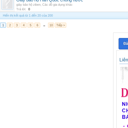
Giày bảo hộ Hàn Quốc chống nước
giày bảo hộ ziben
,
Các đồ gia dụng khác
Trả lời:
0
Hiển thị kết quả từ 1 đến 20 của 200
1
2
3
4
5
6
→
10
Tiếp >
Đă
Liê