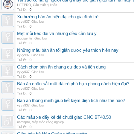
Tại sao xe nâng người đang thay thế giàn giáo tại nhà máy
LIFTPRO
,
Các thiết bị khác
Trả lời:
0
Xu hướng bàn ăn hiện đại cho gia đình trẻ
vyvy937
,
Giao lưu
Trả lời:
0
Mệt mỏi kéo dài và những điều cần lưu ý
muoigentis
,
Giao lưu
Trả lời:
0
Những mẫu bàn ăn tối giản được yêu thích hiện nay
vyvy937
,
Giao lưu
Trả lời:
0
Cách chọn bàn ăn chung cư đẹp và tiện dụng
vyvy937
,
Giao lưu
Trả lời:
0
Bàn ăn chân sắt mặt đá có phù hợp phong cách hiện đại?
vyvy937
,
Giao lưu
Trả lời:
0
Bàn ăn thông minh giúp tiết kiệm diện tích như thế nào?
vyvy937
,
Giao lưu
Trả lời:
0
Các mẫu xe đẩy kệ để chuôi giao CNC BT40,50
namnpro
,
Máy móc công nghiệp
Trả lời:
0