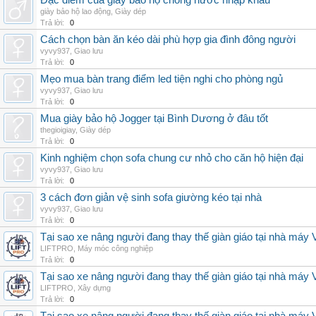
Đặc điểm của giày bảo hộ chống nước nhập khẩu
giày bảo hộ lao động
,
Giày dép
Trả lời:
0
Cách chọn bàn ăn kéo dài phù hợp gia đình đông người
vyvy937
,
Giao lưu
Trả lời:
0
Mẹo mua bàn trang điểm led tiện nghi cho phòng ngủ
vyvy937
,
Giao lưu
Trả lời:
0
Mua giày bảo hộ Jogger tại Bình Dương ở đâu tốt
thegioigiay
,
Giày dép
Trả lời:
0
Kinh nghiệm chọn sofa chung cư nhỏ cho căn hộ hiện đại
vyvy937
,
Giao lưu
Trả lời:
0
3 cách đơn giản vệ sinh sofa giường kéo tại nhà
vyvy937
,
Giao lưu
Trả lời:
0
Tại sao xe nâng người đang thay thế giàn giáo tại nhà máy
LIFTPRO
,
Máy móc công nghiệp
Trả lời:
0
Tại sao xe nâng người đang thay thế giàn giáo tại nhà máy
LIFTPRO
,
Xây dựng
Trả lời:
0