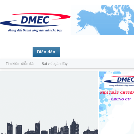
Trang chủ
Diễn đàn
Thành viên
Tìm kiếm diễn đàn
Bài viết gần đây