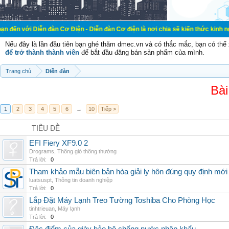
ễn đàn Cơ Điện - Diễn đàn Cơ điện là nơi chia sẽ kiến thức kinh nghiệm trong l
Nếu đây là lần đầu tiên bạn ghé thăm dmec.vn và có thắc mắc, bạn có th
để trở thành thành viên
để bắt đầu đăng bán sản phẩm của mình.
Trang chủ
Diễn đàn
Bài
1
2
3
4
5
6
→
10
Tiếp >
TIÊU ĐỀ
EFI Fiery XF9.0 2
Drograms
,
Thông gió thông thường
Trả lời:
0
Tham khảo mẫu biên bản hòa giải ly hôn đúng quy định mới
luatsuspt
,
Thông tin doanh nghiệp
Trả lời:
0
Lắp Đặt Máy Lạnh Treo Tường Toshiba Cho Phòng Học
tinhtrieuan
,
Máy lạnh
Trả lời:
0