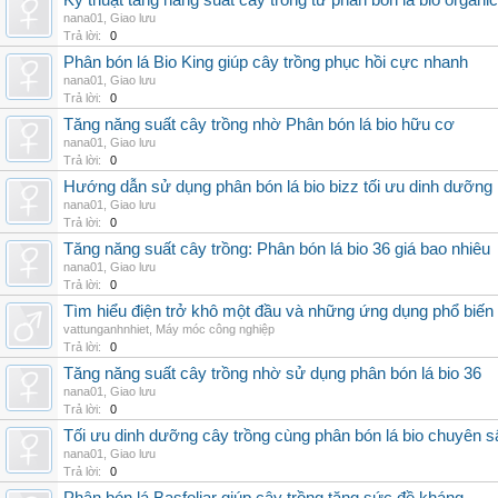
Kỹ thuật tăng năng suất cây trồng từ phân bón lá bio organic
nana01
,
Giao lưu
Trả lời:
0
Phân bón lá Bio King giúp cây trồng phục hồi cực nhanh
nana01
,
Giao lưu
Trả lời:
0
Tăng năng suất cây trồng nhờ Phân bón lá bio hữu cơ
nana01
,
Giao lưu
Trả lời:
0
Hướng dẫn sử dụng phân bón lá bio bizz tối ưu dinh dưỡng
nana01
,
Giao lưu
Trả lời:
0
Tăng năng suất cây trồng: Phân bón lá bio 36 giá bao nhiêu
nana01
,
Giao lưu
Trả lời:
0
Tìm hiểu điện trở khô một đầu và những ứng dụng phổ biến 
vattunganhnhiet
,
Máy móc công nghiệp
Trả lời:
0
Tăng năng suất cây trồng nhờ sử dụng phân bón lá bio 36
nana01
,
Giao lưu
Trả lời:
0
Tối ưu dinh dưỡng cây trồng cùng phân bón lá bio chuyên s
nana01
,
Giao lưu
Trả lời:
0