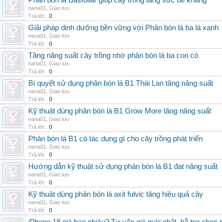
Phân bón lá Basfoliar giúp cây trồng tăng sức đề kháng
nana01
,
Giao lưu
Trả lời:
0
Giải pháp dinh dưỡng bền vững với Phân bón lá ba lá xanh
nana01
,
Giao lưu
Trả lời:
0
Tăng năng suất cây trồng nhờ phân bón lá ba con cò
nana01
,
Giao lưu
Trả lời:
0
Bí quyết sử dụng phân bón lá B1 Thái Lan tăng năng suất
nana01
,
Giao lưu
Trả lời:
0
Kỹ thuật dùng phân bón lá B1 Grow More tăng năng suất
nana01
,
Giao lưu
Trả lời:
0
Phân bón lá B1 có tác dụng gì cho cây trồng phát triển
nana01
,
Giao lưu
Trả lời:
0
Hướng dẫn kỹ thuật sử dụng phân bón lá B1 đạt năng suất
nana01
,
Giao lưu
Trả lời:
0
Kỹ thuật dùng phân bón lá axit fulvic tăng hiệu quả cây
nana01
,
Giao lưu
Trả lời:
0