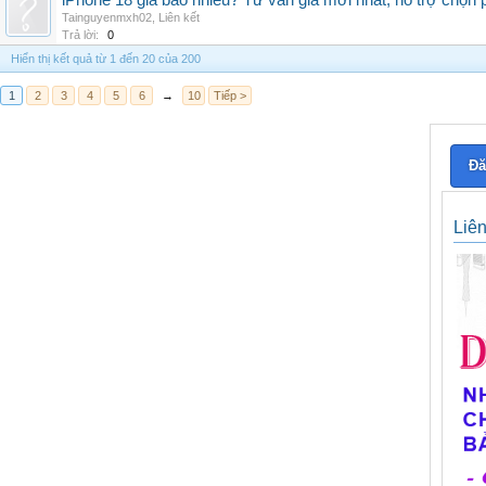
iPhone 18 giá bao nhiêu? Tư vấn giá mới nhất, hỗ trợ chọn
Tainguyenmxh02
,
Liên kết
Trả lời:
0
Hiển thị kết quả từ 1 đến 20 của 200
1
2
3
4
5
6
→
10
Tiếp >
Đă
Liê