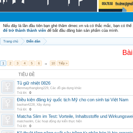
Nếu đây là lần đầu tiên bạn ghé thăm dmec.vn và có thắc mắc, bạn có th
để trở thành thành viên
để bắt đầu đăng bán sản phẩm của mình.
Trang chủ
Diễn đàn
Bài
1
2
3
4
5
6
→
10
Tiếp >
TIÊU ĐỀ
Tủ giữ nhiệt 0826
dienmaythanglong229
,
Các đồ gia dụng khác
Trả lời:
0
Điều kiện đăng ký quốc tịch Mỹ cho con sinh tại Việt Nam
baohan4228
,
Xây dựng
Trả lời:
0
Matcha Slim im Test: Vorteile, Inhaltsstoffe und Wirkungswe
matchaslim
,
Các hoạt động dự kiến thực hiện
Trả lời:
0