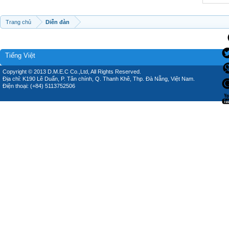
Trang chủ
Diễn đàn
Tiếng Việt
Copyright © 2013 D.M.E.C Co.,Ltd, All Rights Reserved.
Địa chỉ: K190 Lê Duẩn, P. Tân chính, Q. Thanh Khê, Thp. Đà Nẵng, Việt Nam.
Điện thoại: (+84) 5113752506