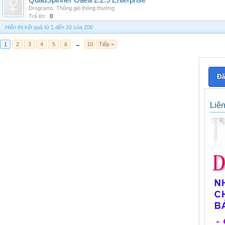
QuadSpinner Gaea 2.2.9 Enterprise
Drograms
,
Thông gió thông thường
Trả lời:
0
Hiển thị kết quả từ 1 đến 20 của 200
1
2
3
4
5
6
→
10
Tiếp >
Đă
Liê