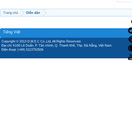
Trang chủ
Diễn đàn
Tiếng Việt
Copyright © 2013 D.M.E.C Co.,Ltd, All Rights Reserved.
Địa chỉ: K190 Lê Duẩn, P. Tân chính, Q. Thanh Khê, Thp. Đà Nẵng, Việt Nam.
Điện thoại: (+84) 5113752506