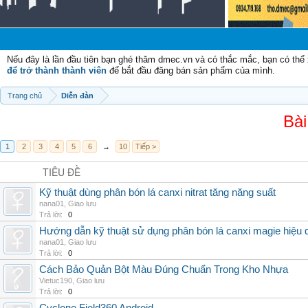
Nếu đây là lần đầu tiên bạn ghé thăm dmec.vn và có thắc mắc, bạn có th
để trở thành thành viên
để bắt đầu đăng bán sản phẩm của mình.
Trang chủ
Diễn đàn
Bài
1
2
3
4
5
6
→
10
Tiếp >
TIÊU ĐỀ
Kỹ thuật dùng phân bón lá canxi nitrat tăng năng suất
nana01
,
Giao lưu
Trả lời:
0
Hướng dẫn kỹ thuật sử dụng phân bón lá canxi magie hiệu 
nana01
,
Giao lưu
Trả lời:
0
Cách Bảo Quản Bột Màu Đúng Chuẩn Trong Kho Nhựa
Vietuc190
,
Giao lưu
Trả lời:
0