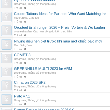
Cyclone Field360 Android
Drograms
,
Thông gió thông thường
Trả lời:
0
Couple Tattoos Ideas for Partners Who Want Matching Ink
huyen2307
,
Giao lưu
Trả lời:
5
Orosteel Erfahrungen 2026 – Preis, Vorteile & Wo kaufen
orosteelkaufen
,
Các hoạt động dự kiến thực hiện
Trả lời:
0
Những điều nên biết trước khi mua một chiếc balo mới
Góc Balo
,
Balo
Trả lời:
0
COMET 3
Drograms
,
Thông gió thông thường
Trả lời:
0
GREENHILLS MULTI 2023 for ARM
Drograms
,
Thông gió thông thường
Trả lời:
0
Cimatron 2026 SP2
Drograms
,
Thông gió thông thường
Trả lời:
0
Plato v7.1
Drograms
,
Thông gió thông thường
Trả lời:
0