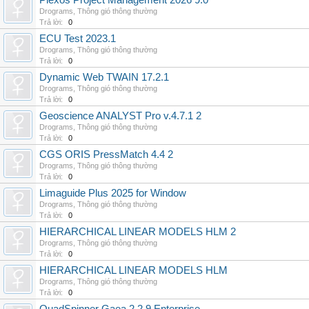
Plexos Project Management 2026 9.0
Drograms
,
Thông gió thông thường
Trả lời:
0
ECU Test 2023.1
Drograms
,
Thông gió thông thường
Trả lời:
0
Dynamic Web TWAIN 17.2.1
Drograms
,
Thông gió thông thường
Trả lời:
0
Geoscience ANALYST Pro v.4.7.1 2
Drograms
,
Thông gió thông thường
Trả lời:
0
CGS ORIS PressMatch 4.4 2
Drograms
,
Thông gió thông thường
Trả lời:
0
Limaguide Plus 2025 for Window
Drograms
,
Thông gió thông thường
Trả lời:
0
HIERARCHICAL LINEAR MODELS HLM 2
Drograms
,
Thông gió thông thường
Trả lời:
0
HIERARCHICAL LINEAR MODELS HLM
Drograms
,
Thông gió thông thường
Trả lời:
0