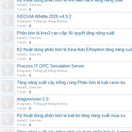
Kỹ thuật dùng phân bón lá Michael Jack tăng năng suất
nana01
,
Giao lưu
Trả lời:
0
GEOVIA Whittle 2026 v4.9 2
Drograms
,
Thông gió thông thường
Trả lời:
0
Phân bón lá kno3 cao cấp: Bí quyết tăng năng suất
nana01
,
Giao lưu
Trả lời:
0
Kỹ thuật dùng phân bón lá Kina Ado Ethephon tăng năng suấ
nana01
,
Giao lưu
Trả lời:
0
Process IT OPC Simulation Server
Drograms
,
Thông gió thông thường
Trả lời:
0
Tăng năng suất cây trồng cùng Phân bón lá kali canxi bo
nana01
,
Giao lưu
Trả lời:
0
dragonvision 1.0
Drograms
,
Thông gió thông thường
Trả lời:
0
Kỹ thuật dùng phân bón lá kali bo tăng năng suất mùa vụ
nana01
,
Giao lưu
Trả lời:
0