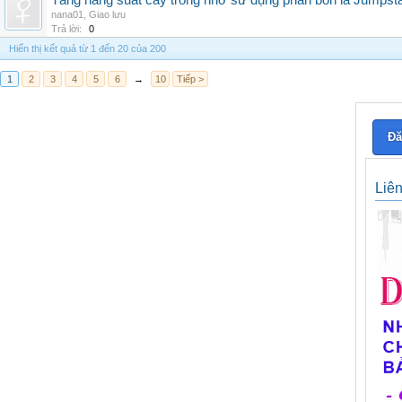
Tăng năng suất cây trồng nhờ sử dụng phân bón lá Jumpsta
nana01
,
Giao lưu
Trả lời:
0
Hiển thị kết quả từ 1 đến 20 của 200
1
2
3
4
5
6
→
10
Tiếp >
Đă
Liê