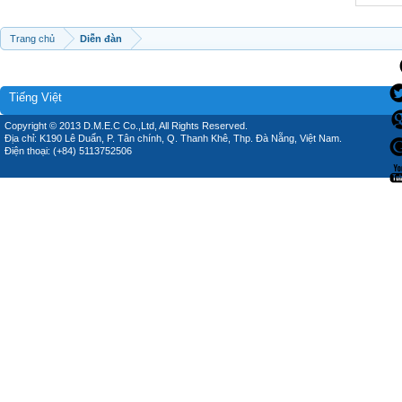
Trang chủ
Diễn đàn
Tiếng Việt
Copyright © 2013 D.M.E.C Co.,Ltd, All Rights Reserved.
Địa chỉ: K190 Lê Duẩn, P. Tân chính, Q. Thanh Khê, Thp. Đà Nẵng, Việt Nam.
Điện thoại: (+84) 5113752506