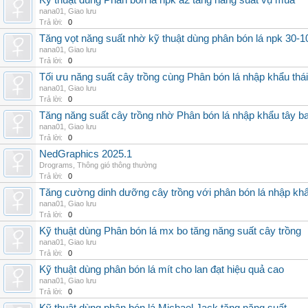
Kỹ thuật dùng Phân bón lá npk a2 tăng năng suất vụ mùa
nana01
,
Giao lưu
Trả lời:
0
Tăng vọt năng suất nhờ kỹ thuật dùng phân bón lá npk 30-1
nana01
,
Giao lưu
Trả lời:
0
Tối ưu năng suất cây trồng cùng Phân bón lá nhập khẩu thái
nana01
,
Giao lưu
Trả lời:
0
Tăng năng suất cây trồng nhờ Phân bón lá nhập khẩu tây b
nana01
,
Giao lưu
Trả lời:
0
NedGraphics 2025.1
Drograms
,
Thông gió thông thường
Trả lời:
0
Tăng cường dinh dưỡng cây trồng với phân bón lá nhập kh
nana01
,
Giao lưu
Trả lời:
0
Kỹ thuật dùng Phân bón lá mx bo tăng năng suất cây trồng
nana01
,
Giao lưu
Trả lời:
0
Kỹ thuật dùng phân bón lá mít cho lan đạt hiệu quả cao
nana01
,
Giao lưu
Trả lời:
0