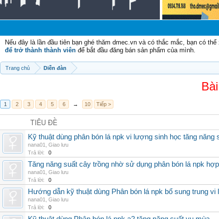
Nếu đây là lần đầu tiên bạn ghé thăm dmec.vn và có thắc mắc, bạn có th
để trở thành thành viên
để bắt đầu đăng bán sản phẩm của mình.
Trang chủ
Diễn đàn
Bài
1
2
3
4
5
6
→
10
Tiếp >
TIÊU ĐỀ
Kỹ thuật dùng phân bón lá npk vi lượng sinh học tăng năng 
nana01
,
Giao lưu
Trả lời:
0
Tăng năng suất cây trồng nhờ sử dụng phân bón lá npk hợp 
nana01
,
Giao lưu
Trả lời:
0
Hướng dẫn kỹ thuật dùng Phân bón lá npk bổ sung trung vi
nana01
,
Giao lưu
Trả lời:
0