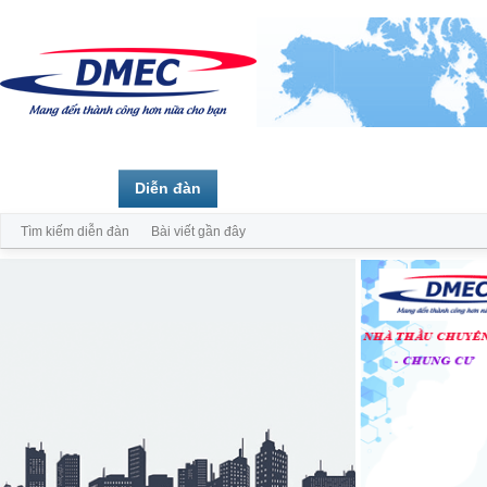
Trang chủ
Diễn đàn
Thành viên
Tìm kiếm diễn đàn
Bài viết gần đây