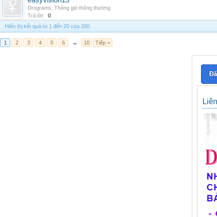
easyvision13
Drograms
,
Thông gió thông thường
Trả lời:
0
Hiển thị kết quả từ 1 đến 20 của 200
1
2
3
4
5
6
→
10
Tiếp >
Đă
Liê