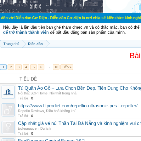
đàn Cơ Điện - Diễn đàn Cơ điện là nơi chia sẽ kiến thức kinh nghiệm trong lãn
Nếu đây là lần đầu tiên bạn ghé thăm dmec.vn và có thắc mắc, bạn có th
để trở thành thành viên
để bắt đầu đăng bán sản phẩm của mình.
Trang chủ
Diễn đàn
Bài
1
2
3
4
5
6
→
10
Tiếp >
TIÊU ĐỀ
Tủ Quần Áo Gỗ – Lựa Chọn Bền Đẹp, Tiện Dụng Cho Khôn
Nội thất SDP Home
,
Nội thất trong nhà
Trả lời:
0
https://www.fitprodiet.com/repellio-ultrasonic-pes t-repeller/
Repellio Reviews
,
Điều hoà không khí
Trả lời:
0
Cập nhật giá vé núi Thần Tài Đà Nẵng và kinh nghiệm vui c
todiepnguyen
,
Du lịch
Trả lời:
0