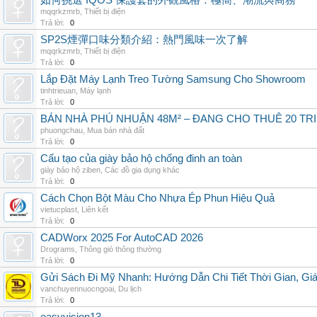
如何挑選 IQOS 保護套的外觀風格：極簡、潮流與商務
mqqrkzmrb
,
Thiết bị điện
Trả lời:
0
SP2S煙彈口味分類介紹：熱門風味一次了解
mqqrkzmrb
,
Thiết bị điện
Trả lời:
0
Lắp Đặt Máy Lạnh Treo Tường Samsung Cho Showroom
tinhtrieuan
,
Máy lạnh
Trả lời:
0
BÁN NHÀ PHÚ NHUẬN 48M² – ĐANG CHO THUÊ 20 TRIỆ
phuongchau
,
Mua bán nhà đất
Trả lời:
0
Cấu tạo của giày bảo hộ chống đinh an toàn
giày bảo hộ ziben
,
Các đồ gia dụng khác
Trả lời:
0
Cách Chọn Bột Màu Cho Nhựa Ép Phun Hiệu Quả
vietucplast
,
Liên kết
Trả lời:
0
CADWorx 2025 For AutoCAD 2026
Drograms
,
Thông gió thông thường
Trả lời:
0
Gửi Sách Đi Mỹ Nhanh: Hướng Dẫn Chi Tiết Thời Gian, G
vanchuyennuocngoai
,
Du lịch
Trả lời:
0