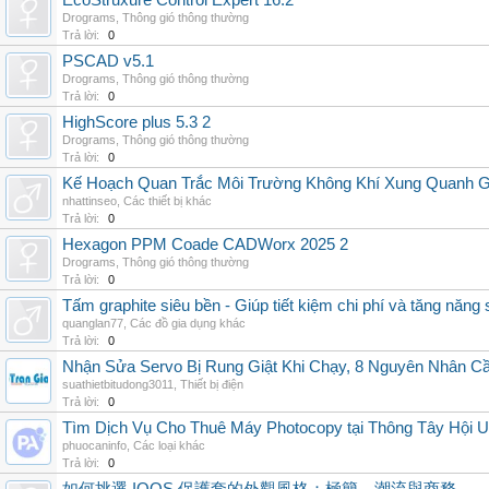
EcoStruxure Control Expert 16.2
Drograms
,
Thông gió thông thường
Trả lời:
0
PSCAD v5.1
Drograms
,
Thông gió thông thường
Trả lời:
0
HighScore plus 5.3 2
Drograms
,
Thông gió thông thường
Trả lời:
0
Kế Hoạch Quan Trắc Môi Trường Không Khí Xung Quanh
nhattinseo
,
Các thiết bị khác
Trả lời:
0
Hexagon PPM Coade CADWorx 2025 2
Drograms
,
Thông gió thông thường
Trả lời:
0
Tấm graphite siêu bền - Giúp tiết kiệm chi phí và tăng năng 
quanglan77
,
Các đồ gia dụng khác
Trả lời:
0
Nhận Sửa Servo Bị Rung Giật Khi Chạy, 8 Nguyên Nhân C
suathietbitudong3011
,
Thiết bị điện
Trả lời:
0
Tìm Dịch Vụ Cho Thuê Máy Photocopy tại Thông Tây Hội U
phuocaninfo
,
Các loại khác
Trả lời:
0