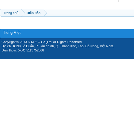
Trang chủ
Diễn đàn
Tiếng Việt
Copyright © 2013 D.M.E.C Co.,Ltd, All Rights Reserved.
Địa chỉ: K190 Lê Duẩn, P. Tân chính, Q. Thanh Khê, Thp. Đà Nẵng, Việt Nam.
Điện thoại: (+84) 5113752506