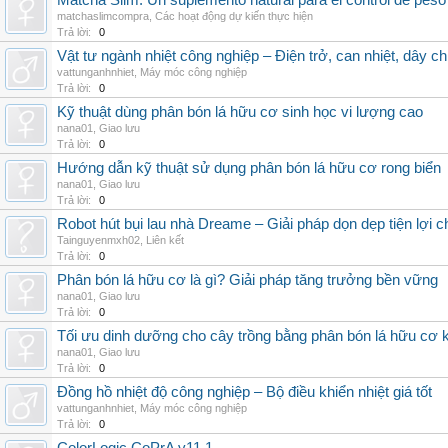
Matcha Slim: Un suplemento natural para el control de peso
matchaslimcompra
,
Các hoạt động dự kiến thực hiện
Trả lời:
0
Vật tư ngành nhiệt công nghiệp – Điện trở, can nhiệt, dây ch
vattunganhnhiet
,
Máy móc công nghiệp
Trả lời:
0
Kỹ thuật dùng phân bón lá hữu cơ sinh học vi lượng cao
nana01
,
Giao lưu
Trả lời:
0
Hướng dẫn kỹ thuật sử dụng phân bón lá hữu cơ rong biển
nana01
,
Giao lưu
Trả lời:
0
Robot hút bụi lau nhà Dreame – Giải pháp dọn dẹp tiện lợi ch
Tainguyenmxh02
,
Liên kết
Trả lời:
0
Phân bón lá hữu cơ là gì? Giải pháp tăng trưởng bền vững
nana01
,
Giao lưu
Trả lời:
0
Tối ưu dinh dưỡng cho cây trồng bằng phân bón lá hữu cơ
nana01
,
Giao lưu
Trả lời:
0
Đồng hồ nhiệt độ công nghiệp – Bộ điều khiển nhiệt giá tốt
vattunganhnhiet
,
Máy móc công nghiệp
Trả lời:
0