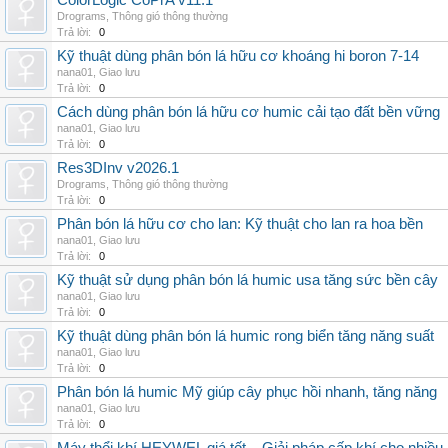
ColorLogic CoPrA v11.1
Drograms
,
Thông gió thông thường
Trả lời:
0
Kỹ thuật dùng phân bón lá hữu cơ khoáng hi boron 7-14
nana01
,
Giao lưu
Trả lời:
0
Cách dùng phân bón lá hữu cơ humic cải tạo đất bền vững
nana01
,
Giao lưu
Trả lời:
0
Res3DInv v2026.1
Drograms
,
Thông gió thông thường
Trả lời:
0
Phân bón lá hữu cơ cho lan: Kỹ thuật cho lan ra hoa bền
nana01
,
Giao lưu
Trả lời:
0
Kỹ thuật sử dụng phân bón lá humic usa tăng sức bền cây
nana01
,
Giao lưu
Trả lời:
0
Kỹ thuật dùng phân bón lá humic rong biển tăng năng suất
nana01
,
Giao lưu
Trả lời:
0
Phân bón lá humic Mỹ giúp cây phục hồi nhanh, tăng năng
nana01
,
Giao lưu
Trả lời:
0