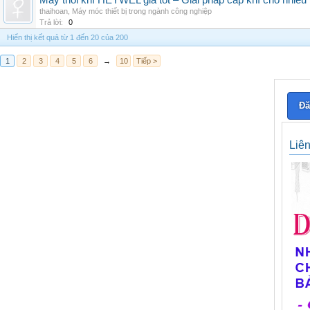
Máy thổi khí HEYWEL giá tốt – Giải pháp cấp khí cho nhiều 
thaihoan
,
Máy móc thiết bị trong ngành công nghiệp
Trả lời:
0
Hiển thị kết quả từ 1 đến 20 của 200
1
2
3
4
5
6
→
10
Tiếp >
Đă
Liê