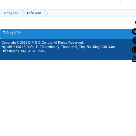
Trang chủ
Diễn đàn
Tiếng Việt
Copyright © 2013 D.M.E.C Co.,Ltd, All Rights Reserved.
Địa chỉ: K190 Lê Duẩn, P. Tân chính, Q. Thanh Khê, Thp. Đà Nẵng, Việt Nam.
Điện thoại: (+84) 5113752506