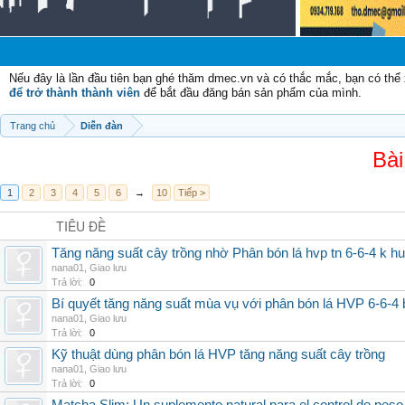
Chà
Nếu đây là lần đầu tiên bạn ghé thăm dmec.vn và có thắc mắc, bạn có th
để trở thành thành viên
để bắt đầu đăng bán sản phẩm của mình.
Trang chủ
Diễn đàn
Bài
1
2
3
4
5
6
→
10
Tiếp >
TIÊU ĐỀ
Tăng năng suất cây trồng nhờ Phân bón lá hvp tn 6-6-4 k h
nana01
,
Giao lưu
Trả lời:
0
Bí quyết tăng năng suất mùa vụ với phân bón lá HVP 6-6-4 
nana01
,
Giao lưu
Trả lời:
0
Kỹ thuật dùng phân bón lá HVP tăng năng suất cây trồng
nana01
,
Giao lưu
Trả lời:
0