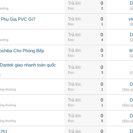
Trả lời:
0
D
thường
Đọc:
2
42
Trả lời:
0
vi
 Phụ Gia PVC Gì?
Đọc:
1
46
Trả lời:
0
D
thường
Đọc:
4
52
Trả lời:
0
t
oshiba Cho Phòng Bếp
Đọc:
3
52
Dantek giao nhanh toàn quốc
Trả lời:
0
Đọc:
3
57
c
Trả lời:
0
D
hông thường
Đọc:
1
Hôm na
Trả lời:
0
D
hông thường
Đọc:
1
Hôm na
Trả lời:
0
D
hông thường
Đọc:
5
Hôm na
Trả lời:
0
D
C251