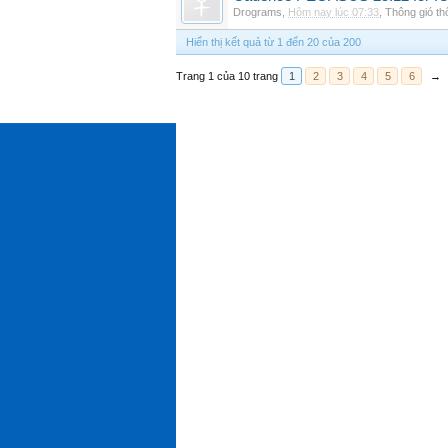
Drograms
,
Hôm nay lúc 07:33
,
Thông gió t
Hiển thị kết quả từ 1 đến 20 của 200
Trang 1 của 10 trang
1
2
3
4
5
6
→