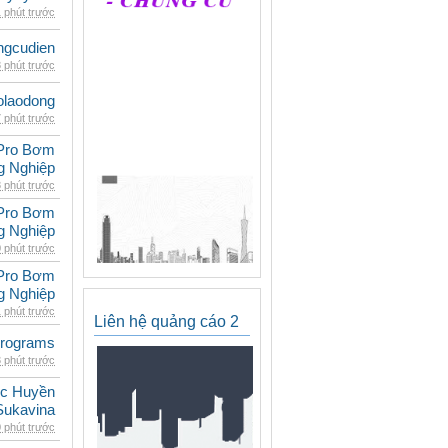
 phút trước
ngcudien
 phút trước
olaodong
 phút trước
Pro Bơm
g Nghiệp
 phút trước
Pro Bơm
g Nghiệp
 phút trước
Pro Bơm
g Nghiệp
 phút trước
Liên hệ quảng cáo 2
rograms
 phút trước
c Huyền
Sukavina
 phút trước