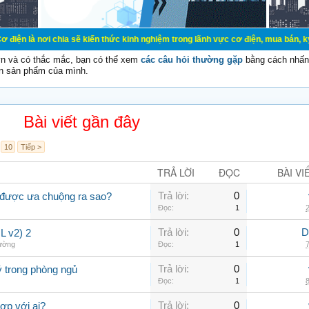
chia sẽ kiến thức kinh nghiệm trong lãnh vực cơ điện, mua bán, ký gửi, cho thu
vn và có thắc mắc, bạn có thể xem
các câu hỏi thường gặp
bằng cách nhấn 
n sản phẩm của mình.
Bài viết gần đây
10
Tiếp >
TRẢ LỜI
ĐỌC
BÀI VI
Trả lời:
0
 được ưa chuộng ra sao?
Đọc:
1
2
Trả lời:
0
D
 v2) 2
hường
Đọc:
1
7
Trả lời:
0
ý trong phòng ngủ
Đọc:
1
8
Trả lời:
0
ợp với ai?