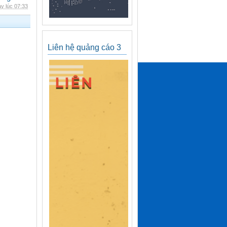
y lúc 07:33
Liên hệ quảng cáo 3