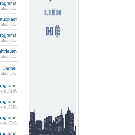
rograms
 phút trước
etucplast
 phút trước
rograms
 phút trước
inhtrieuan
 phút trước
Dantek
 phút trước
rograms
y lúc 08:05
rograms
y lúc 07:52
rograms
y lúc 07:42
rograms