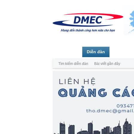
Trang chủ
Diễn đàn
Thành vi
Tìm kiếm diễn đàn
Bài viết gần đây