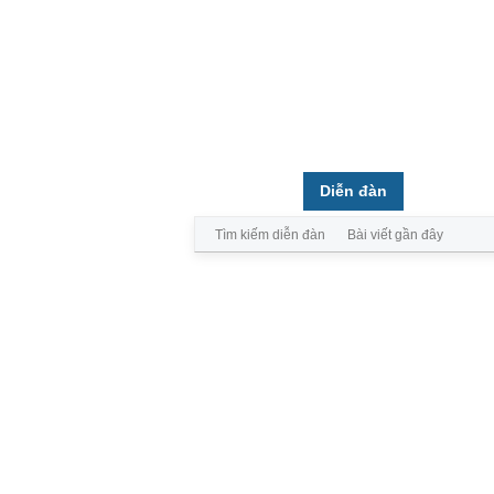
Trang chủ
Diễn đàn
Thành vi
Tìm kiếm diễn đàn
Bài viết gần đây