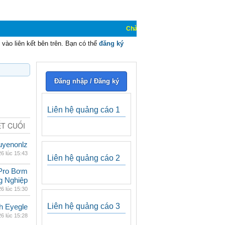
Chào mừng các bạn đến với Diễn đàn C
vào liên kết bên trên. Bạn có thể
đăng ký
Đăng nhập / Đăng ký
Liên hệ quảng cáo 1
ẾT CUỐI
uyenonlz
 phút trước
Liên hệ quảng cáo 2
Pro Bơm
g Nghiệp
 phút trước
Liên hệ quảng cáo 3
h Eyegle
 phút trước