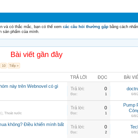
vn và có thắc mắc, bạn có thể xem
các câu hỏi thường gặp
bằng cách nhấn 
n sản phẩm của mình.
Bài viết gần đây
10
Tiếp >
TRẢ LỜI
ĐỌC
BÀI VI
nhóm này trên Webnovel có gì
Trả lời:
0
doctr
Đọc:
1
4
Pump 
Trả lời:
0
Côn
,
Thoát nước
Đọc:
1
18
ua không? Điều khiến mình bất
Trả lời:
0
Tec
Đọc:
2
20