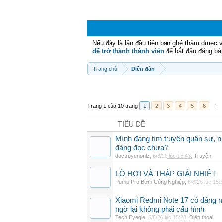
Nếu đây là lần đầu tiên bạn ghé thăm dmec.
để trở thành thành viên
để bắt đầu đăng bá
Trang chủ
Diễn đàn
Trang 1 của 10 trang
1
2
3
4
5
6
→
TIÊU ĐỀ
Mình đang tìm truyện quân sự, 
đáng đọc chưa?
doctruyenonlz
,
4 phút trước
,
Truyện
LÒ HƠI VÀ THÁP GIẢI NHIỆT
Pump Pro Bơm Công Nghiệp
,
18 phút trước
Xiaomi Redmi Note 17 có đáng m
ngờ lại không phải cấu hình
Tech Eyegle
,
20 phút trước
,
Điện thoại