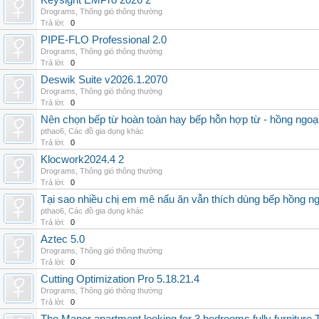
Keysight EMPro 2026 2
Drograms
,
Thông gió thông thường
Trả lời:
0
PIPE-FLO Professional 2.0
Drograms
,
Thông gió thông thường
Trả lời:
0
Deswik Suite v2026.1.2070
Drograms
,
Thông gió thông thường
Trả lời:
0
Nên chọn bếp từ hoàn toàn hay bếp hỗn hợp từ - hồng ngoại 
pthao6
,
Các đồ gia dụng khác
Trả lời:
0
Klocwork2024.4 2
Drograms
,
Thông gió thông thường
Trả lời:
0
Tại sao nhiều chị em mê nấu ăn vẫn thích dùng bếp hồng n
pthao6
,
Các đồ gia dụng khác
Trả lời:
0
Aztec 5.0
Drograms
,
Thông gió thông thường
Trả lời:
0
Cutting Optimization Pro 5.18.21.4
Drograms
,
Thông gió thông thường
Trả lời:
0