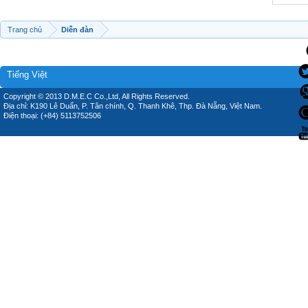
Trang chủ
Diễn đàn
Tiếng Việt
Copyright © 2013 D.M.E.C Co.,Ltd, All Rights Reserved.
Địa chỉ: K190 Lê Duẩn, P. Tân chính, Q. Thanh Khê, Thp. Đà Nẵng, Việt Nam.
Điện thoại: (+84) 5113752506