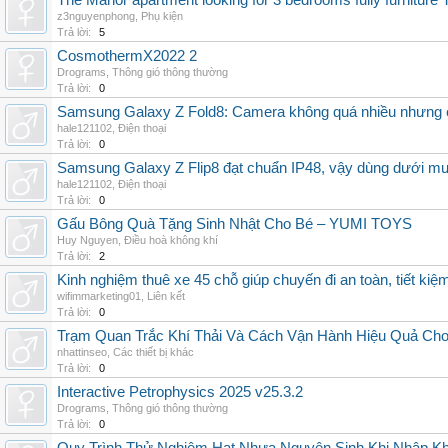
The Manor apartment looking for 3 bedrooms fully furnitur
z3nguyenphong
,
Phụ kiện
Trả lời:
5
CosmothermX2022 2
Drograms
,
Thông gió thông thường
Trả lời:
0
Samsung Galaxy Z Fold8: Camera không quá nhiều nhưng 
hale121102
,
Điện thoại
Trả lời:
0
Samsung Galaxy Z Flip8 đạt chuẩn IP48, vậy dùng dưới m
hale121102
,
Điện thoại
Trả lời:
0
Gấu Bông Quà Tặng Sinh Nhật Cho Bé – YUMI TOYS
Huy Nguyen
,
Điều hoà không khí
Trả lời:
2
Kinh nghiệm thuê xe 45 chỗ giúp chuyến đi an toàn, tiết kiệ
wifimmarketing01
,
Liên kết
Trả lời:
0
Trạm Quan Trắc Khí Thải Và Cách Vận Hành Hiệu Quả Ch
nhattinseo
,
Các thiết bị khác
Trả lời:
0
Interactive Petrophysics 2025 v25.3.2
Drograms
,
Thông gió thông thường
Trả lời:
0