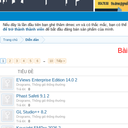
Chà
Nếu đây là lần đầu tiên bạn ghé thăm dmec.vn và có thắc mắc, bạn có th
để trở thành thành viên
để bắt đầu đăng bán sản phẩm của mình.
Trang chủ
Diễn đàn
Bài
1
2
3
4
5
6
→
10
Tiếp >
TIÊU ĐỀ
EViews Enterprise Edition 14.0 2
Drograms
,
Thông gió thông thường
Trả lời:
0
Phast Safeti 9.1 2
Drograms
,
Thông gió thông thường
Trả lời:
0
GL Studio++ 8.2
Drograms
,
Thông gió thông thường
Trả lời:
0