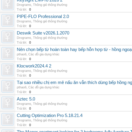
Keysight EMPro 2026 2
Drograms
,
Thông gió thông thường
Trả lời:
0
PIPE-FLO Professional 2.0
Drograms
,
Thông gió thông thường
Trả lời:
0
Deswik Suite v2026.1.2070
Drograms
,
Thông gió thông thường
Trả lời:
0
Nên chọn bếp từ hoàn toàn hay bếp hỗn hợp từ - hồng ngoại 
pthao6
,
Các đồ gia dụng khác
Trả lời:
0
Klocwork2024.4 2
Drograms
,
Thông gió thông thường
Trả lời:
0
Tại sao nhiều chị em mê nấu ăn vẫn thích dùng bếp hồng n
pthao6
,
Các đồ gia dụng khác
Trả lời:
0
Aztec 5.0
Drograms
,
Thông gió thông thường
Trả lời:
0
Cutting Optimization Pro 5.18.21.4
Drograms
,
Thông gió thông thường
Trả lời:
0