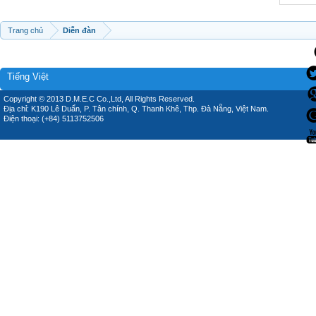
Trang chủ
Diễn đàn
Tiếng Việt
Copyright © 2013 D.M.E.C Co.,Ltd, All Rights Reserved.
Địa chỉ: K190 Lê Duẩn, P. Tân chính, Q. Thanh Khê, Thp. Đà Nẵng, Việt Nam.
Điện thoại: (+84) 5113752506