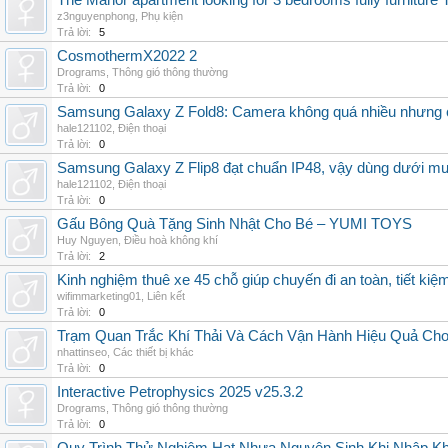
The Manor apartment looking for 3 bedrooms fully furnitur
z3nguyenphong
,
Phụ kiện
Trả lời:
5
CosmothermX2022 2
Drograms
,
Thông gió thông thường
Trả lời:
0
Samsung Galaxy Z Fold8: Camera không quá nhiều nhưng 
hale121102
,
Điện thoại
Trả lời:
0
Samsung Galaxy Z Flip8 đạt chuẩn IP48, vậy dùng dưới m
hale121102
,
Điện thoại
Trả lời:
0
Gấu Bông Quà Tặng Sinh Nhật Cho Bé – YUMI TOYS
Huy Nguyen
,
Điều hoà không khí
Trả lời:
2
Kinh nghiệm thuê xe 45 chỗ giúp chuyến đi an toàn, tiết kiệ
wifimmarketing01
,
Liên kết
Trả lời:
0
Trạm Quan Trắc Khí Thải Và Cách Vận Hành Hiệu Quả Ch
nhattinseo
,
Các thiết bị khác
Trả lời:
0
Interactive Petrophysics 2025 v25.3.2
Drograms
,
Thông gió thông thường
Trả lời:
0