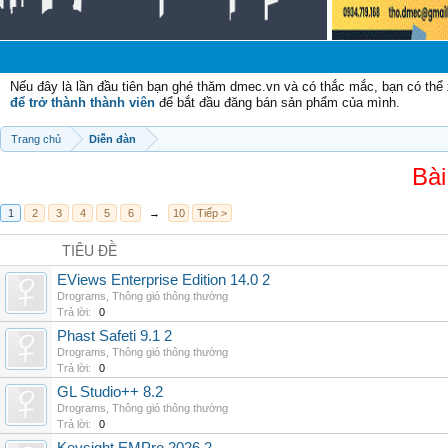
Nếu đây là lần đầu tiên bạn ghé thăm dmec.vn và có thắc mắc, bạn có th
để trở thành thành viên
để bắt đầu đăng bán sản phẩm của mình.
Trang chủ
Diễn đàn
Bài
1
2
3
4
5
6
→
10
Tiếp >
TIÊU ĐỀ
EViews Enterprise Edition 14.0 2
Drograms
,
Thông gió thông thường
Trả lời:
0
Phast Safeti 9.1 2
Drograms
,
Thông gió thông thường
Trả lời:
0
GL Studio++ 8.2
Drograms
,
Thông gió thông thường
Trả lời:
0