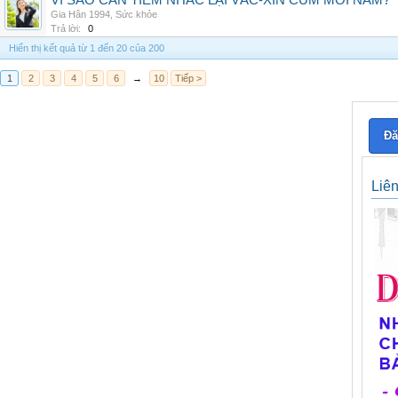
VÌ SAO CẦN TIÊM NHẮC LẠI VẮC-XIN CÚM MỖI NĂM?
Gia Hân 1994
,
Sức khỏe
Trả lời:
0
Hiển thị kết quả từ 1 đến 20 của 200
1
2
3
4
5
6
→
10
Tiếp >
Đă
Liê