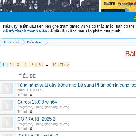
Chào mừng các
Nếu đây là lần đầu tiên bạn ghé thăm dmec.vn và có thắc mắc, bạn có th
để trở thành thành viên
để bắt đầu đăng bán sản phẩm của mình.
Trang chủ
Diễn đàn
Bài
1
2
3
4
5
6
→
10
Tiếp >
TIÊU ĐỀ
Tăng năng suất cây trồng nhờ bổ sung Phân bón lá canxi b
nana01
,
Giao lưu
Trả lời:
0
Gurobi 13.0.0 win64
Drograms
,
Thông gió thông thường
Trả lời:
0
COPRA RF 2025 2
Drograms
,
Thông gió thông thường
Trả lời:
0