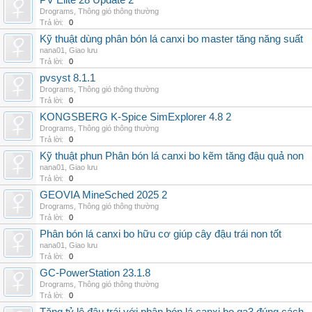
PV Elite 28 Update 2
Drograms
,
Thông gió thông thường
Trả lời:
0
Kỹ thuật dùng phân bón lá canxi bo master tăng năng suất
nana01
,
Giao lưu
Trả lời:
0
pvsyst 8.1.1
Drograms
,
Thông gió thông thường
Trả lời:
0
KONGSBERG K-Spice SimExplorer 4.8 2
Drograms
,
Thông gió thông thường
Trả lời:
0
Kỹ thuật phun Phân bón lá canxi bo kẽm tăng đậu quả non
nana01
,
Giao lưu
Trả lời:
0
GEOVIA MineSched 2025 2
Drograms
,
Thông gió thông thường
Trả lời:
0
Phân bón lá canxi bo hữu cơ giúp cây đậu trái non tốt
nana01
,
Giao lưu
Trả lời:
0
GC-PowerStation 23.1.8
Drograms
,
Thông gió thông thường
Trả lời:
0