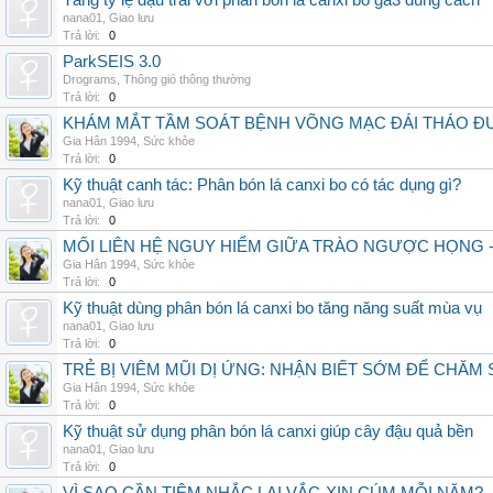
Tăng tỷ lệ đậu trái với phân bón lá canxi bo ga3 đúng cách
nana01
,
Giao lưu
Trả lời:
0
ParkSEIS 3.0
Drograms
,
Thông gió thông thường
Trả lời:
0
KHÁM MẮT TẦM SOÁT BỆNH VÕNG MẠC ĐÁI THÁO ĐƯ
Gia Hân 1994
,
Sức khỏe
Trả lời:
0
Kỹ thuật canh tác: Phân bón lá canxi bo có tác dụng gì?
nana01
,
Giao lưu
Trả lời:
0
MỐI LIÊN HỆ NGUY HIỂM GIỮA TRÀO NGƯỢC HỌNG 
Gia Hân 1994
,
Sức khỏe
Trả lời:
0
Kỹ thuật dùng phân bón lá canxi bo tăng năng suất mùa vụ
nana01
,
Giao lưu
Trả lời:
0
TRẺ BỊ VIÊM MŨI DỊ ỨNG: NHẬN BIẾT SỚM ĐỂ CHĂ
Gia Hân 1994
,
Sức khỏe
Trả lời:
0
Kỹ thuật sử dụng phân bón lá canxi giúp cây đậu quả bền
nana01
,
Giao lưu
Trả lời:
0