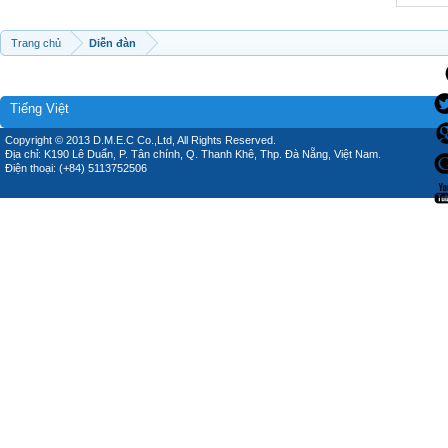
Trang chủ
Diễn đàn
Tiếng Việt
Copyright © 2013 D.M.E.C Co.,Ltd, All Rights Reserved.
Địa chỉ: K190 Lê Duẩn, P. Tân chính, Q. Thanh Khê, Thp. Đà Nẵng, Việt Nam.
Điện thoại: (+84) 5113752506