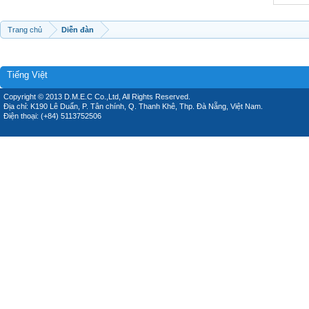
Trang chủ
Diễn đàn
Tiếng Việt
Copyright © 2013 D.M.E.C Co.,Ltd, All Rights Reserved.
Địa chỉ: K190 Lê Duẩn, P. Tân chính, Q. Thanh Khê, Thp. Đà Nẵng, Việt Nam.
Điện thoại: (+84) 5113752506