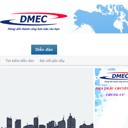
Trang chủ
Diễn đàn
Thành viên
Tìm kiếm diễn đàn
Bài viết gần đây