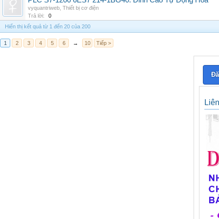
PLC S7-1200 6ES7 214-1BG40: Đỉnh Cao Tự Động Hóa
vyquantriweb
,
Thiết bị cơ điện
Trả lời:
0
Hiển thị kết quả từ 1 đến 20 của 200
1
2
3
4
5
6
→
10
Tiếp >
Đă
Liê