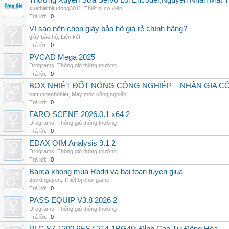
Thường Xuyên Sửa Servo Lỗi Encoder,Nguyên Nhân Mất T
suathietbitudong3011
,
Thiết bị cơ điện
Trả lời:
0
Vì sao nên chọn giày bảo hộ giá rẻ chính hãng?
giày bảo hộ
,
Liên kết
Trả lời:
0
PVCAD Mega 2025
Drograms
,
Thông gió thông thường
Trả lời:
0
BOX NHIỆT ĐỐT NÓNG CÔNG NGHIỆP – NHẬN GIA C
vattunganhnhiet
,
Máy móc công nghiệp
Trả lời:
0
FARO SCENE 2026.0.1 x64 2
Drograms
,
Thông gió thông thường
Trả lời:
0
EDAX OIM Analysis 9.1 2
Drograms
,
Thông gió thông thường
Trả lời:
0
Barca khong mua Rodri va bai toan tuyen giua
davidnguyen
,
Thiết bị chơi game
Trả lời:
0
PASS EQUIP V3.8 2026 2
Drograms
,
Thông gió thông thường
Trả lời:
0