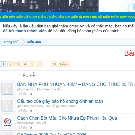
đàn Cơ Điện - Diễn đàn Cơ điện là nơi chia sẽ kiến thức kinh nghiệm trong lãn
Nếu đây là lần đầu tiên bạn ghé thăm dmec.vn và có thắc mắc, bạn có th
để trở thành thành viên
để bắt đầu đăng bán sản phẩm của mình.
Trang chủ
Diễn đàn
Bài
1
2
3
4
5
6
→
10
Tiếp >
TIÊU ĐỀ
BÁN NHÀ PHÚ NHUẬN 48M² – ĐANG CHO THUÊ 20 TRIỆ
phuongchau
,
Mua bán nhà đất
Trả lời:
0
Cấu tạo của giày bảo hộ chống đinh an toàn
giày bảo hộ ziben
,
Các đồ gia dụng khác
Trả lời:
0
Cách Chọn Bột Màu Cho Nhựa Ép Phun Hiệu Quả
vietucplast
,
Liên kết
Trả lời:
0