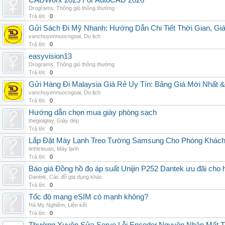
CADWorx 2025 For AutoCAD 2026
Drograms
,
Thông gió thông thường
Trả lời:
0
Gửi Sách Đi Mỹ Nhanh: Hướng Dẫn Chi Tiết Thời Gian, G
vanchuyennuocngoai
,
Du lịch
Trả lời:
0
easyvision13
Drograms
,
Thông gió thông thường
Trả lời:
0
Gửi Hàng Đi Malaysia Giá Rẻ Uy Tín: Bảng Giá Mới Nhất 
vanchuyennuocngoai
,
Du lịch
Trả lời:
0
Hướng dẫn chọn mua giày phòng sạch
thegioigiay
,
Giày dép
Trả lời:
0
Lắp Đặt Máy Lạnh Treo Tường Samsung Cho Phòng Khác
tinhtrieuan
,
Máy lạnh
Trả lời:
0
Báo giá Đồng hồ đo áp suất Unijin P252 Dantek ưu đãi cho h
Dantek
,
Các đồ gia dụng khác
Trả lời:
0
Tốc độ mạng eSIM có mạnh không?
Hà My Nghiêm
,
Liên kết
Trả lời:
0