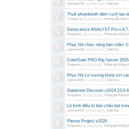
uyenuyen01
,
28 phút trước
,
Giao lưu
Thuê photobooth đám cưới tạo dấ
Truong ca
,
28 phút trước
,
Hướng dẫn tham 
Geoscience ANALYST Pro v.4.7.
Drograms
,
32 phút trước
,
Thông gió thông 
Phục hồi chức năng bàn chân: Cá
uyenuyen01
,
35 phút trước
,
Giao lưu
ColorGate PRO Rip Server 2025
Drograms
,
41 phút trước
,
Thông gió thông 
Phục hồi cơ xương khớp với cá
uyenuyen01
,
42 phút trước
,
Giao lưu
Datamine Discover v2024 23.0.
Drograms
,
48 phút trước
,
Thông gió thông 
Lộ trình điều trị bàn chân bẹt tro
uyenuyen01
,
50 phút trước
,
Giao lưu
Plexos Project v2026
Drograms
,
55 phút trước
,
Thông gió thông 