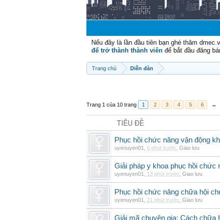
Nếu đây là lần đầu tiên bạn ghé thăm dmec.
để trở thành thành viên
để bắt đầu đăng bá
Trang chủ
Diễn đàn
Trang 1 của 10 trang
1
2
3
4
5
6
→
TIÊU ĐỀ
Phục hồi chức năng vận động khi
uyenuyen01
,
6 phút trước
,
Giao lưu
Giải pháp y khoa phục hồi chức n
uyenuyen01
,
13 phút trước
,
Giao lưu
Phục hồi chức năng chữa hội ch
uyenuyen01
,
21 phút trước
,
Giao lưu
Giải mã chuyên gia: Cách chữa 