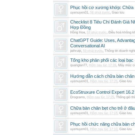
Phục hồi cơ xương khớp: Chữa b
uyenuyen01
,
56 phút trước
,
Giao lưu
Checklist 8 Tiêu Chí Đánh Giá
Hợp Đồng
Hồng Hoa
,
59 phút trước
,
Điều hoà không k
ChatGPT Guide: Uses, Advantage
Conversational AI
jathrutp
,
59 phút trước
,
Thông tin doanh ngh
Tổng kho phân phối các loại bạc c
quanglan77
,
Hôm nay lúc 17:26
,
Máy móc c
Hướng dẫn cách chữa bàn chân b
uyenuyen01
,
Hôm nay lúc 17:25
,
Giao lưu
EcoStruxure Control Expert 16.2
Drograms
,
Hôm nay lúc 17:25
,
Thông gió t
Chữa bàn chân bẹt cho trẻ ở đâu
uyenuyen01
,
Hôm nay lúc 17:18
,
Giao lưu
Phục hồi chức năng chữa bàn c
uyenuyen01
,
Hôm nay lúc 17:10
,
Giao lưu