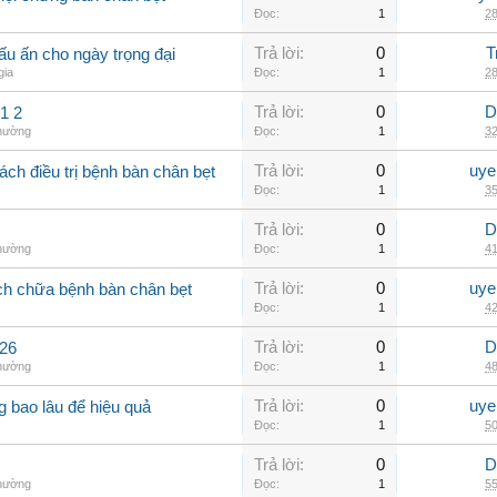
Đọc:
1
28
Trả lời:
0
T
u ấn cho ngày trọng đại
gia
Đọc:
1
28
Trả lời:
0
D
1 2
thường
Đọc:
1
32
Trả lời:
0
uye
ch điều trị bệnh bàn chân bẹt
Đọc:
1
35
Trả lời:
0
D
thường
Đọc:
1
41
Trả lời:
0
uye
ch chữa bệnh bàn chân bẹt
Đọc:
1
42
Trả lời:
0
D
426
thường
Đọc:
1
48
Trả lời:
0
uye
ng bao lâu để hiệu quả
Đọc:
1
50
Trả lời:
0
D
thường
Đọc:
1
55