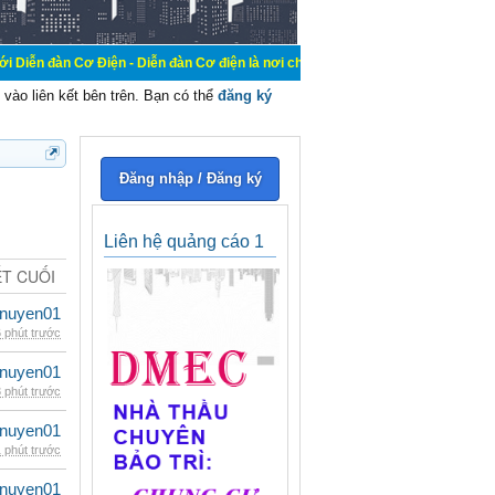
iện - Diễn đàn Cơ điện là nơi chia sẽ kiến thức kinh nghiệm trong lãnh vực cơ
vào liên kết bên trên. Bạn có thể
đăng ký
Đăng nhập / Đăng ký
Liên hệ quảng cáo 1
ẾT CUỐI
nuyen01
 phút trước
nuyen01
 phút trước
nuyen01
 phút trước
nuyen01