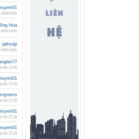
nuyen01
 phút trước
ồng Hoa
 phút trước
jathrutp
 phút trước
anglan77
y lúc 17:26
nuyen01
y lúc 17:25
rograms
y lúc 17:25
nuyen01
y lúc 17:18
nuyen01
y lúc 17:10