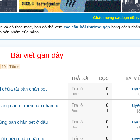
Chào mừng các bạn đến với Diễn đàn Cơ Đ
vn và có thắc mắc, bạn có thể xem
các câu hỏi thường gặp
bằng cách nhấn 
n sản phẩm của mình.
Bài viết gần đây
10
Tiếp >
TRẢ LỜI
ĐỌC
BÀI VI
Trả lời:
0
uye
 chữa tật bàn chân bẹt
Đọc:
1
6
Trả lời:
0
uye
ăng cách trị liệu bàn chân bẹt
Đọc:
1
13
Trả lời:
0
uye
ứng bàn chân bẹt ở đâu
Đọc:
1
21
Trả lời:
0
uye
hội chứng bàn chân bẹt