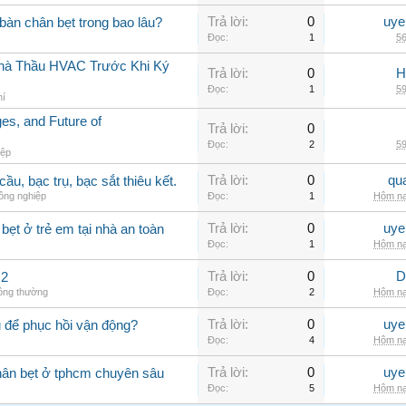
Trả lời:
0
uye
àn chân bẹt trong bao lâu?
Đọc:
1
56
 Nhà Thầu HVAC Trước Khi Ký
Trả lời:
0
H
Đọc:
1
59
hí
s, and Future of
Trả lời:
0
Đọc:
2
59
iệp
Trả lời:
0
qu
ầu, bạc trụ, bạc sắt thiêu kết.
ông nghiệp
Đọc:
1
Hôm na
Trả lời:
0
uye
ẹt ở trẻ em tại nhà an toàn
Đọc:
1
Hôm na
Trả lời:
0
D
 2
hông thường
Đọc:
2
Hôm na
Trả lời:
0
uye
 để phục hồi vận động?
Đọc:
4
Hôm na
Trả lời:
0
uye
hân bẹt ở tphcm chuyên sâu
Đọc:
5
Hôm na