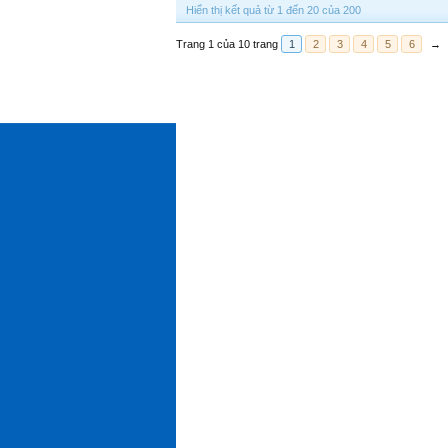
Hiển thị kết quả từ 1 đến 20 của 200
Trang 1 của 10 trang
1
2
3
4
5
6
→