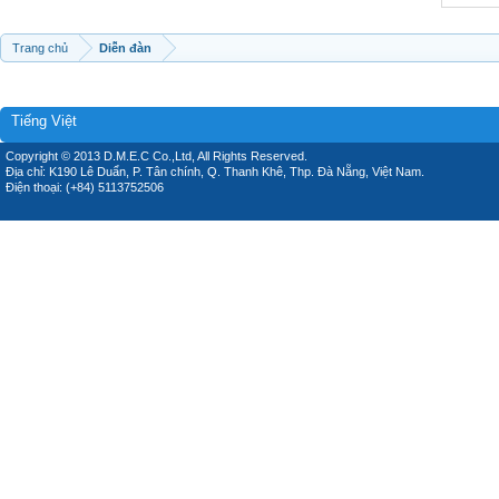
Trang chủ
Diễn đàn
Tiếng Việt
Copyright © 2013 D.M.E.C Co.,Ltd, All Rights Reserved.
Địa chỉ: K190 Lê Duẩn, P. Tân chính, Q. Thanh Khê, Thp. Đà Nẵng, Việt Nam.
Điện thoại: (+84) 5113752506