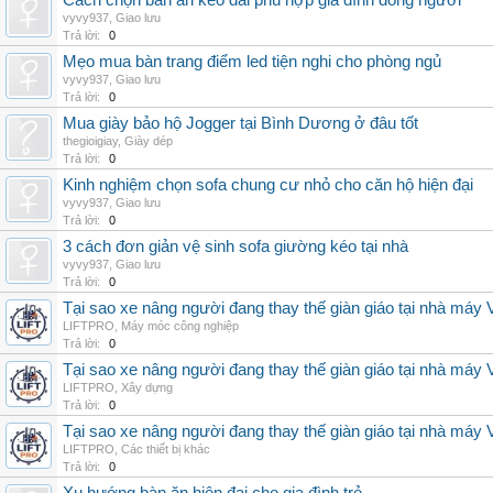
Cách chọn bàn ăn kéo dài phù hợp gia đình đông người
vyvy937
,
Giao lưu
Trả lời:
0
Mẹo mua bàn trang điểm led tiện nghi cho phòng ngủ
vyvy937
,
Giao lưu
Trả lời:
0
Mua giày bảo hộ Jogger tại Bình Dương ở đâu tốt
thegioigiay
,
Giày dép
Trả lời:
0
Kinh nghiệm chọn sofa chung cư nhỏ cho căn hộ hiện đại
vyvy937
,
Giao lưu
Trả lời:
0
3 cách đơn giản vệ sinh sofa giường kéo tại nhà
vyvy937
,
Giao lưu
Trả lời:
0
Tại sao xe nâng người đang thay thế giàn giáo tại nhà máy
LIFTPRO
,
Máy móc công nghiệp
Trả lời:
0
Tại sao xe nâng người đang thay thế giàn giáo tại nhà máy
LIFTPRO
,
Xây dựng
Trả lời:
0
Tại sao xe nâng người đang thay thế giàn giáo tại nhà máy
LIFTPRO
,
Các thiết bị khác
Trả lời:
0