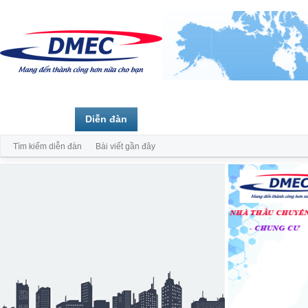
Trang chủ
Diễn đàn
Thành viên
Tìm kiếm diễn đàn
Bài viết gần đây