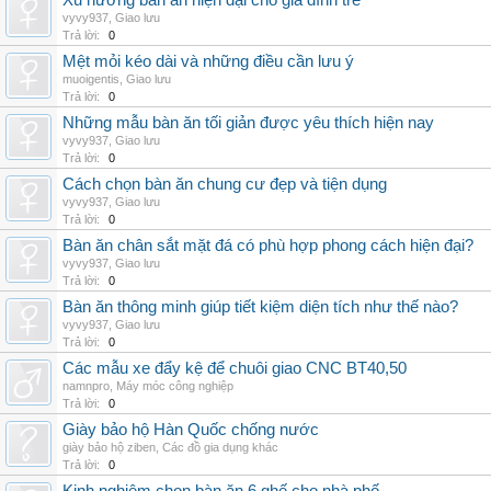
Xu hướng bàn ăn hiện đại cho gia đình trẻ
vyvy937
,
Giao lưu
Trả lời:
0
Mệt mỏi kéo dài và những điều cần lưu ý
muoigentis
,
Giao lưu
Trả lời:
0
Những mẫu bàn ăn tối giản được yêu thích hiện nay
vyvy937
,
Giao lưu
Trả lời:
0
Cách chọn bàn ăn chung cư đẹp và tiện dụng
vyvy937
,
Giao lưu
Trả lời:
0
Bàn ăn chân sắt mặt đá có phù hợp phong cách hiện đại?
vyvy937
,
Giao lưu
Trả lời:
0
Bàn ăn thông minh giúp tiết kiệm diện tích như thế nào?
vyvy937
,
Giao lưu
Trả lời:
0
Các mẫu xe đẩy kệ để chuôi giao CNC BT40,50
namnpro
,
Máy móc công nghiệp
Trả lời:
0
Giày bảo hộ Hàn Quốc chống nước
giày bảo hộ ziben
,
Các đồ gia dụng khác
Trả lời:
0