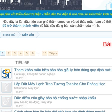
ễn đàn Cơ Điện - Diễn đàn Cơ điện là nơi chia sẽ kiến thức kinh nghiệm trong l
Nếu đây là lần đầu tiên bạn ghé thăm dmec.vn và có thắc mắc, bạn có th
để trở thành thành viên
để bắt đầu đăng bán sản phẩm của mình.
Trang chủ
Diễn đàn
Bài
1
2
3
4
5
6
→
10
Tiếp >
TIÊU ĐỀ
Tham khảo mẫu biên bản hòa giải ly hôn đúng quy định mới
luatsuspt
,
Thông tin doanh nghiệp
Trả lời:
0
Lắp Đặt Máy Lạnh Treo Tường Toshiba Cho Phòng Học
tinhtrieuan
,
Máy lạnh
Trả lời:
0
Đặc điểm của giày bảo hộ chống nước nhập khẩu
giày bảo hộ lao động
,
Giày dép
Trả lời:
0