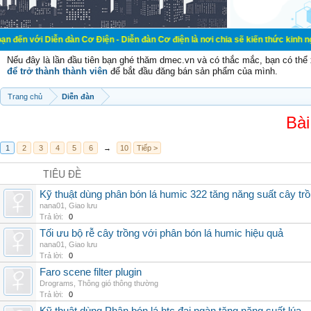
ễn đàn Cơ Điện - Diễn đàn Cơ điện là nơi chia sẽ kiến thức kinh nghiệm trong l
Nếu đây là lần đầu tiên bạn ghé thăm dmec.vn và có thắc mắc, bạn có th
để trở thành thành viên
để bắt đầu đăng bán sản phẩm của mình.
Trang chủ
Diễn đàn
Bài
1
2
3
4
5
6
→
10
Tiếp >
TIÊU ĐỀ
Kỹ thuật dùng phân bón lá humic 322 tăng năng suất cây tr
nana01
,
Giao lưu
Trả lời:
0
Tối ưu bộ rễ cây trồng với phân bón lá humic hiệu quả
nana01
,
Giao lưu
Trả lời:
0
Faro scene filter plugin
Drograms
,
Thông gió thông thường
Trả lời:
0