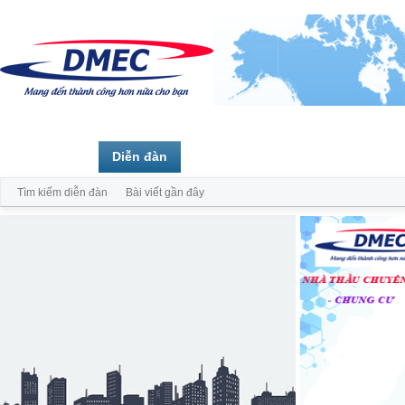
Trang chủ
Diễn đàn
Thành viên
Tìm kiếm diễn đàn
Bài viết gần đây