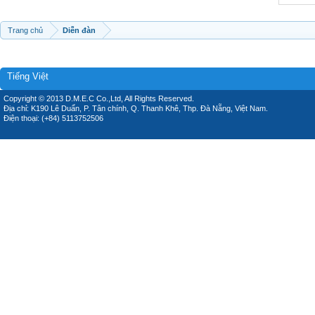
Trang chủ
Diễn đàn
Tiếng Việt
Copyright © 2013 D.M.E.C Co.,Ltd, All Rights Reserved.
Địa chỉ: K190 Lê Duẩn, P. Tân chính, Q. Thanh Khê, Thp. Đà Nẵng, Việt Nam.
Điện thoại: (+84) 5113752506