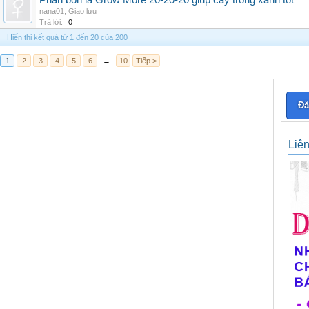
Phân bón lá Grow More 20-20-20 giúp cây trồng xanh tốt
nana01
,
Giao lưu
Trả lời:
0
Hiển thị kết quả từ 1 đến 20 của 200
1
2
3
4
5
6
→
10
Tiếp >
Đă
Liê