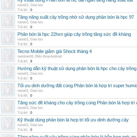
Kỹ thuật dùng Phân bón lá htc đại ngàn tăng năng suất lúa
nana01
,
Giao lưu
Trả lời:
0
Tăng năng suất cây trồng nhờ sử dụng phân bón lá hpc 97
nana01
,
Giao lưu
Trả lời:
0
Phân bón lá hpc 22hxn giúp cây trồng tăng sức đề kháng
nana01
,
Giao lưu
Trả lời:
0
Tecno Mobile giảm giá Shock tháng 4
namtran08
,
Điện thoại Android
Trả lời:
9
Hướng dẫn kỹ thuật sử dụng phân bón lá hpc cho cây trồng
nana01
,
Giao lưu
Trả lời:
0
Tối ưu dinh dưỡng đất cùng Phân bón lá hợp trí super humi
nana01
,
Giao lưu
Trả lời:
0
Tăng sức đề kháng cho cây trồng cùng Phân bón lá hợp trí 
nana01
,
Giao lưu
Trả lời:
0
Kỹ thuật dùng phân bón lá hợp trí tối ưu dinh dưỡng cây
nana01
,
Giao lưu
Trả lời:
0