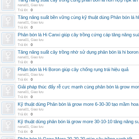
Tăng năng suất cây trồng cùng phân bón lá hỗn hợp npk an
nana01
,
Giao lưu
Trả lời:
0
Tăng năng suất bền vững cùng kỹ thuật dùng Phân bón lá h
nana01
,
Giao lưu
Trả lời:
0
Phân bón lá Hi Canxi giúp cây trồng cứng cáp tăng năng su
nana01
,
Giao lưu
Trả lời:
0
Tăng năng suất cây trồng nhờ sử dụng phân bón lá hi boron
nana01
,
Giao lưu
Trả lời:
0
Phân bón lá Hi Boron giúp cây chống rụng trái hiệu quả
nana01
,
Giao lưu
Trả lời:
0
Giải pháp thúc đẩy rễ cực mạnh cùng phân bón lá grow mo
nana01
,
Giao lưu
Trả lời:
0
Kỹ thuật dùng Phân bón lá grow more 6-30-30 tạo mầm hoa
nana01
,
Giao lưu
Trả lời:
0
Kỹ thuật dùng phân bón lá grow more 30-10-10 tăng năng s
nana01
,
Giao lưu
Trả lời:
0