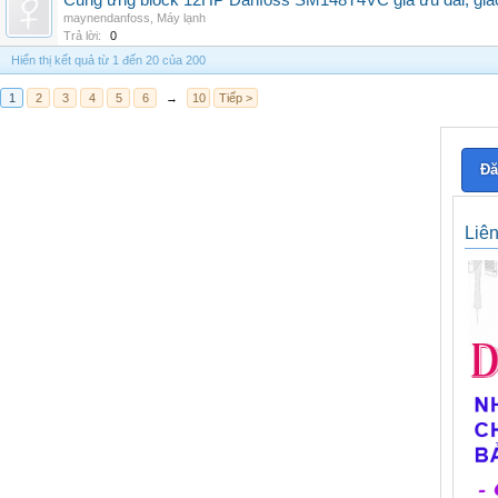
Cung ứng block 12HP Danfoss SM148T4VC giá ưu đãi, giao 
maynendanfoss
,
Máy lạnh
Trả lời:
0
Hiển thị kết quả từ 1 đến 20 của 200
1
2
3
4
5
6
→
10
Tiếp >
Đă
Liê