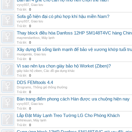
Bàn ăn 4 ghế cho căn hộ nhỏ nên chọn thế nào?
vyvy937
,
Giao lưu
Trả lời:
0
Sofa gỗ hiện đại có phù hợp khí hậu miền Nam?
vyvy937
,
Giao lưu
Trả lời:
0
Thay block điều hòa Danfoss 12HP SM148T4VC hàng China,
maynendanfoss
,
Máy lạnh
Trả lời:
0
Xây dựng lối sống lành mạnh để bảo vệ xương khớp tuổi tru
muoigentis
,
Giao lưu
Trả lời:
0
Vì sao nên lựa chọn giày bảo hộ Worket (Ziben)?
giày bảo hộ ziben
,
Các đồ gia dụng khác
Trả lời:
0
DDS FEMtools 4.4
Drograms
,
Thông gió thông thường
Trả lời:
0
Bàn trang điểm phong cách Hàn được ưa chuộng hiện nay
vyvy937
,
Giao lưu
Trả lời:
0
Lắp Đặt Máy Lạnh Treo Tường LG Cho Phòng Khách
tinhtrieuan
,
Máy lạnh
Trả lời:
0