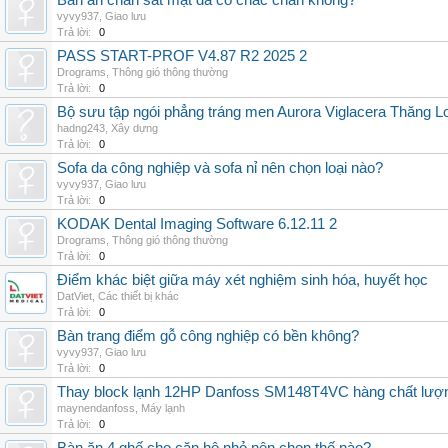
Bàn ăn chân sắt mặt đá có chắc chắn không?
vyvy937
,
Giao lưu
Trả lời:
0
PASS START-PROF V4.87 R2 2025 2
Drograms
,
Thông gió thông thường
Trả lời:
0
Bộ sưu tập ngói phẳng tráng men Aurora Viglacera Thăng L
hadng243
,
Xây dựng
Trả lời:
0
Sofa da công nghiệp và sofa nỉ nên chọn loại nào?
vyvy937
,
Giao lưu
Trả lời:
0
KODAK Dental Imaging Software 6.12.11 2
Drograms
,
Thông gió thông thường
Trả lời:
0
Điểm khác biệt giữa máy xét nghiệm sinh hóa, huyết học
DatViet
,
Các thiết bị khác
Trả lời:
0
Bàn trang điểm gỗ công nghiệp có bền không?
vyvy937
,
Giao lưu
Trả lời:
0
Thay block lạnh 12HP Danfoss SM148T4VC hàng chất lượng,
maynendanfoss
,
Máy lạnh
Trả lời:
0