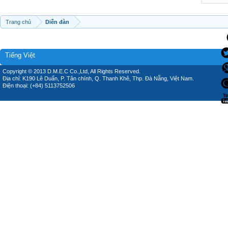
Trang chủ
Diễn đàn
Tiếng Việt
Copyright © 2013 D.M.E.C Co.,Ltd, All Rights Reserved.
Địa chỉ: K190 Lê Duẩn, P. Tân chính, Q. Thanh Khê, Thp. Đà Nẵng, Việt Nam.
Điện thoại: (+84) 5113752506