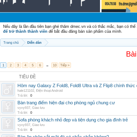
C
Nếu đây là lần đầu tiên bạn ghé thăm dmec.vn và có thắc mắc, bạn có th
để trở thành thành viên
để bắt đầu đăng bán sản phẩm của mình.
Trang chủ
Diễn đàn
Bài
1
2
3
4
5
6
→
10
Tiếp >
TIÊU ĐỀ
Hôm nay Galaxy Z Fold8, Fold8 Ultra và Z Flip8 chính thức
hale121102
,
Điện thoại Android
Trả lời:
0
Bàn trang điểm hiện đại cho phòng ngủ chung cư
vyvy937
,
Giao lưu
Trả lời:
0
Sofa phòng khách nhỏ đẹp và tiện dụng cho gia đình trẻ
vyvy937
,
Giao lưu
Trả lời:
0