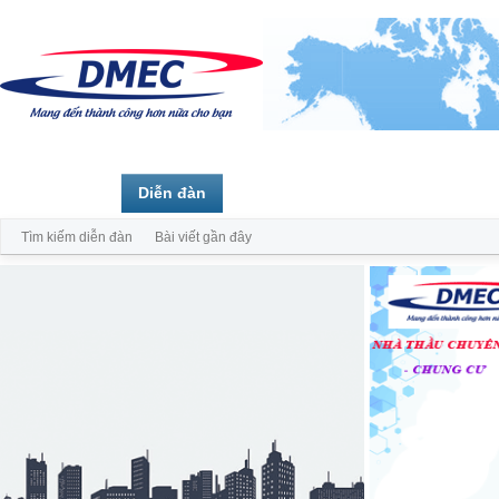
Trang chủ
Diễn đàn
Thành viên
Tìm kiếm diễn đàn
Bài viết gần đây