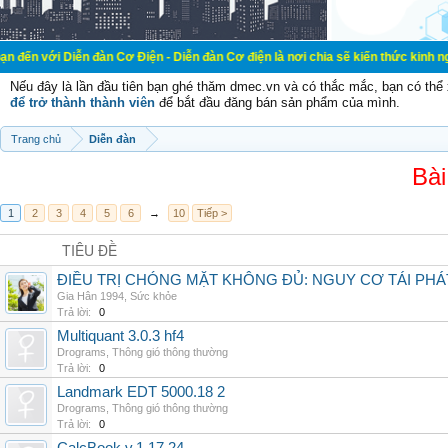
n đàn Cơ Điện - Diễn đàn Cơ điện là nơi chia sẽ kiến thức kinh nghiệm trong lã
Nếu đây là lần đầu tiên bạn ghé thăm dmec.vn và có thắc mắc, bạn có th
để trở thành thành viên
để bắt đầu đăng bán sản phẩm của mình.
Trang chủ
Diễn đàn
Bài
1
2
3
4
5
6
→
10
Tiếp >
TIÊU ĐỀ
ĐIỀU TRỊ CHÓNG MẶT KHÔNG ĐỦ: NGUY CƠ TÁI PH
Gia Hân 1994
,
Sức khỏe
Trả lời:
0
Multiquant 3.0.3 hf4
Drograms
,
Thông gió thông thường
Trả lời:
0
Landmark EDT 5000.18 2
Drograms
,
Thông gió thông thường
Trả lời:
0