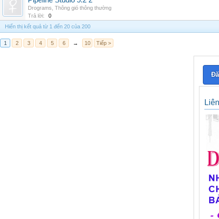
Pipeline Studio 5.2 2
Drograms
,
Thông gió thông thường
Trả lời:
0
Hiển thị kết quả từ 1 đến 20 của 200
1
2
3
4
5
6
→
10
Tiếp >
Đă
Liê