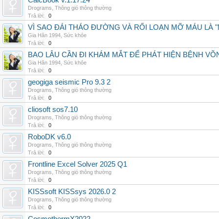
CalcBook v.1.17.24
Drograms
,
Thông gió thông thường
Trả lời:
0
VÌ SAO ĐÁI THÁO ĐƯỜNG VÀ RỐI LOẠN MỠ MÁU LÀ 
Gia Hân 1994
,
Sức khỏe
Trả lời:
0
BAO LÂU CẦN ĐI KHÁM MẮT ĐỂ PHÁT HIỆN BỆNH V
Gia Hân 1994
,
Sức khỏe
Trả lời:
0
geogiga seismic Pro 9.3 2
Drograms
,
Thông gió thông thường
Trả lời:
0
cliosoft sos7.10
Drograms
,
Thông gió thông thường
Trả lời:
0
RoboDK v6.0
Drograms
,
Thông gió thông thường
Trả lời:
0
Frontline Excel Solver 2025 Q1
Drograms
,
Thông gió thông thường
Trả lời:
0
KISSsoft KISSsys 2026.0 2
Drograms
,
Thông gió thông thường
Trả lời:
0