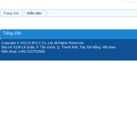
Trang chủ
Diễn đàn
Tiếng Việt
Copyright © 2013 D.M.E.C Co.,Ltd, All Rights Reserved.
Địa chỉ: K190 Lê Duẩn, P. Tân chính, Q. Thanh Khê, Thp. Đà Nẵng, Việt Nam.
Điện thoại: (+84) 5113752506