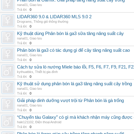
Phân bón lá Gamix: Giải pháp tăng năng suất cây trồng
nana01
,
Giao lưu
Trả lời:
0
LIDAR360 9.0 & LIDAR360 MLS 9.0 2
Drograms
,
Thông gió thông thường
Trả lời:
0
Kỹ thuật dùng Phân bón lá ga3 sữa tăng năng suất cây
nana01
,
Giao lưu
Trả lời:
0
Phân bón lá ga3 có tác dụng gì để cây tăng năng suất cao
nana01
,
Giao lưu
Trả lời:
0
Cách tự sửa lò nướng Miele báo lỗi, F5, F6, F7, F9, F21, F2
kythuatbks
,
Thiết bị gia đình
Trả lời:
0
Kỹ thuật sử dụng phân bón lá ga3 tăng năng suất cây trồng
nana01
,
Giao lưu
Trả lời:
0
Giải pháp dinh dưỡng vượt trội từ Phân bón lá gà trống
nana01
,
Giao lưu
Trả lời:
0
“Chuyến tàu Galaxy” có gì mà khách nhận máy cũng được đ
hale121102
,
Điện thoại Android
Trả lời:
0