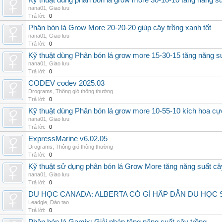
Kỹ thuật dùng phân bón lá grow more 30-10-10 tăng năng s
nana01
,
Giao lưu
Trả lời:
0
Phân bón lá Grow More 20-20-20 giúp cây trồng xanh tốt
nana01
,
Giao lưu
Trả lời:
0
Kỹ thuật dùng Phân bón lá grow more 15-30-15 tăng năng s
nana01
,
Giao lưu
Trả lời:
0
CODEV codev 2025.03
Drograms
,
Thông gió thông thường
Trả lời:
0
Kỹ thuật dùng Phân bón lá grow more 10-55-10 kích hoa cự
nana01
,
Giao lưu
Trả lời:
0
ExpressMarine v6.02.05
Drograms
,
Thông gió thông thường
Trả lời:
0
Kỹ thuật sử dụng phân bón lá Grow More tăng năng suất câ
nana01
,
Giao lưu
Trả lời:
0
DU HỌC CANADA: ALBERTA CÓ GÌ HẤP DẪN DU HỌC 
Leadgle
,
Đào tạo
Trả lời:
0