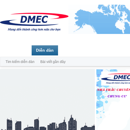
Trang chủ
Diễn đàn
Thành viên
Tìm kiếm diễn đàn
Bài viết gần đây