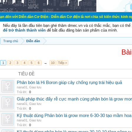
n đàn Cơ Điện - Diễn đàn Cơ điện là nơi chia sẽ kiến thức kinh nghiệm trong l
Nếu đây là lần đầu tiên bạn ghé thăm dmec.vn và có thắc mắc, bạn có th
để trở thành thành viên
để bắt đầu đăng bán sản phẩm của mình.
Trang chủ
Diễn đàn
Bài
1
2
3
4
5
6
→
10
Tiếp >
TIÊU ĐỀ
Phân bón lá Hi Boron giúp cây chống rụng trái hiệu quả
nana01
,
Giao lưu
Trả lời:
0
Giải pháp thúc đẩy rễ cực mạnh cùng phân bón lá grow mo
nana01
,
Giao lưu
Trả lời:
0
Kỹ thuật dùng Phân bón lá grow more 6-30-30 tạo mầm hoa
nana01
,
Giao lưu
Trả lời:
0