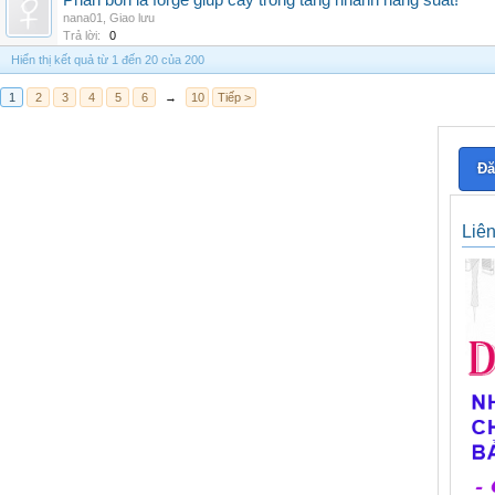
Phân bón lá forge giúp cây trồng tăng nhanh năng suất!
nana01
,
Giao lưu
Trả lời:
0
Hiển thị kết quả từ 1 đến 20 của 200
1
2
3
4
5
6
→
10
Tiếp >
Đă
Liê