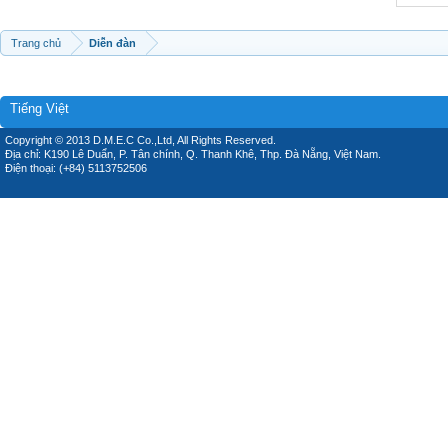
Trang chủ
Diễn đàn
Tiếng Việt
Copyright © 2013 D.M.E.C Co.,Ltd, All Rights Reserved.
Địa chỉ: K190 Lê Duẩn, P. Tân chính, Q. Thanh Khê, Thp. Đà Nẵng, Việt Nam.
Điện thoại: (+84) 5113752506