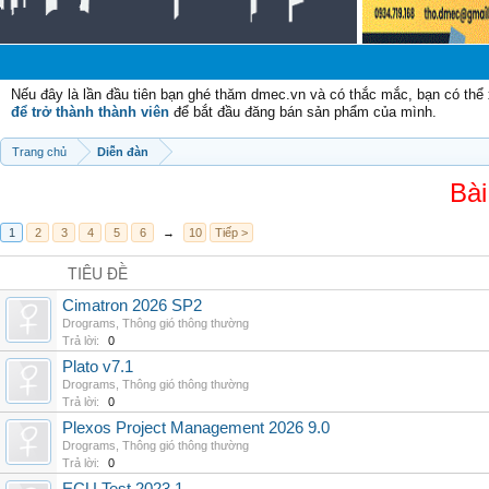
Nếu đây là lần đầu tiên bạn ghé thăm dmec.vn và có thắc mắc, bạn có th
để trở thành thành viên
để bắt đầu đăng bán sản phẩm của mình.
Trang chủ
Diễn đàn
Bài
1
2
3
4
5
6
→
10
Tiếp >
TIÊU ĐỀ
Cimatron 2026 SP2
Drograms
,
Thông gió thông thường
Trả lời:
0
Plato v7.1
Drograms
,
Thông gió thông thường
Trả lời:
0
Plexos Project Management 2026 9.0
Drograms
,
Thông gió thông thường
Trả lời:
0