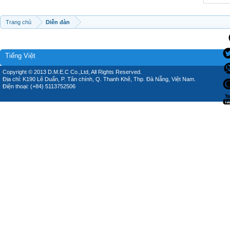
Trang chủ
Diễn đàn
Tiếng Việt
Copyright © 2013 D.M.E.C Co.,Ltd, All Rights Reserved.
Địa chỉ: K190 Lê Duẩn, P. Tân chính, Q. Thanh Khê, Thp. Đà Nẵng, Việt Nam.
Điện thoại: (+84) 5113752506