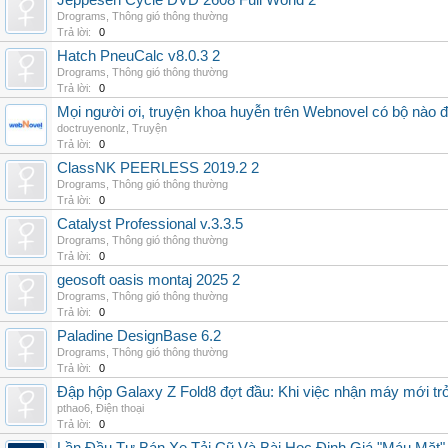
Jeppesen Cycle DVD 2608 Full World 2
Drograms
,
Thông gió thông thường
Trả lời:
0
Hatch PneuCalc v8.0.3 2
Drograms
,
Thông gió thông thường
Trả lời:
0
Mọi người ơi, truyện khoa huyễn trên Webnovel có bộ nào
doctruyenonlz
,
Truyện
Trả lời:
0
ClassNK PEERLESS 2019.2 2
Drograms
,
Thông gió thông thường
Trả lời:
0
Catalyst Professional v.3.3.5
Drograms
,
Thông gió thông thường
Trả lời:
0
geosoft oasis montaj 2025 2
Drograms
,
Thông gió thông thường
Trả lời:
0
Paladine DesignBase 6.2
Drograms
,
Thông gió thông thường
Trả lời:
0
Đập hộp Galaxy Z Fold8 đợt đầu: Khi việc nhận máy mới tr
pthao6
,
Điện thoại
Trả lời:
0