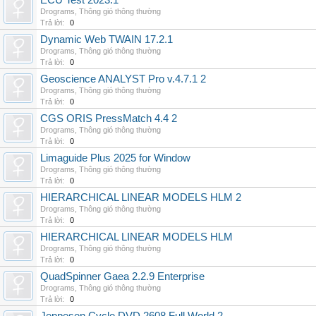
ECU Test 2023.1
Drograms
,
Thông gió thông thường
Trả lời:
0
Dynamic Web TWAIN 17.2.1
Drograms
,
Thông gió thông thường
Trả lời:
0
Geoscience ANALYST Pro v.4.7.1 2
Drograms
,
Thông gió thông thường
Trả lời:
0
CGS ORIS PressMatch 4.4 2
Drograms
,
Thông gió thông thường
Trả lời:
0
Limaguide Plus 2025 for Window
Drograms
,
Thông gió thông thường
Trả lời:
0
HIERARCHICAL LINEAR MODELS HLM 2
Drograms
,
Thông gió thông thường
Trả lời:
0
HIERARCHICAL LINEAR MODELS HLM
Drograms
,
Thông gió thông thường
Trả lời:
0
QuadSpinner Gaea 2.2.9 Enterprise
Drograms
,
Thông gió thông thường
Trả lời:
0