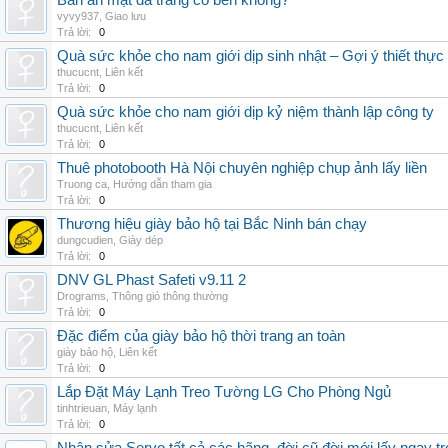
Bàn ăn mặt đá trắng có bền không?
vyvy937
,
Giao lưu
Trả lời:
0
Quà sức khỏe cho nam giới dịp sinh nhật – Gợi ý thiết thực
thucucnt
,
Liên kết
Trả lời:
0
Quà sức khỏe cho nam giới dịp kỷ niệm thành lập công ty
thucucnt
,
Liên kết
Trả lời:
0
Thuê photobooth Hà Nội chuyên nghiệp chụp ảnh lấy liền
Truong ca
,
Hướng dẫn tham gia
Trả lời:
0
Thương hiệu giày bảo hộ tại Bắc Ninh bán chạy
dungcudien
,
Giày dép
Trả lời:
0
DNV GL Phast Safeti v9.11 2
Drograms
,
Thông gió thông thường
Trả lời:
0
Đặc điểm của giày bảo hộ thời trang an toàn
giày bảo hộ
,
Liên kết
Trả lời:
0
Lắp Đặt Máy Lạnh Treo Tường LG Cho Phòng Ngủ
tinhtrieuan
,
Máy lạnh
Trả lời:
0