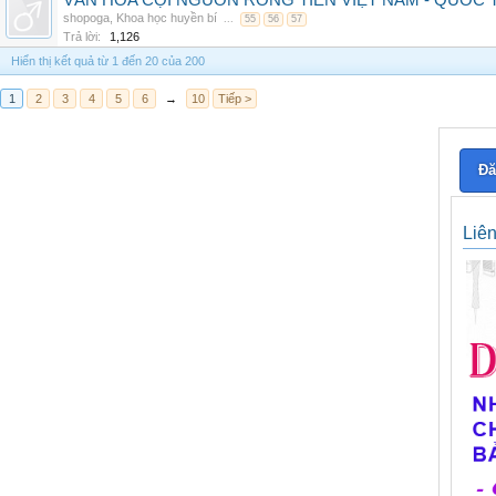
VĂN HÓA CỘI NGUỒN RỒNG TIÊN VIỆT NAM - QUỐ
shopoga
,
Khoa học huyền bí
...
55
56
57
Trả lời:
1,126
Hiển thị kết quả từ 1 đến 20 của 200
1
2
3
4
5
6
→
10
Tiếp >
Đă
Liê