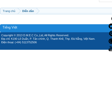
Trang chủ
Diễn đàn
Tiếng Việt
Copyright © 2013 D.M.E.C Co.,Ltd, All Rights Reserved.
Địa chỉ: K190 Lê Duẩn, P. Tân chính, Q. Thanh Khê, Thp. Đà Nẵng, Việt Nam.
Điện thoại: (+84) 5113752506