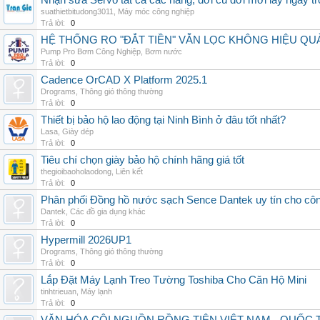
Nhận sửa Servo tất cả các hãng, đời cũ đời mới lấy ngay t
suathietbitudong3011
,
Máy móc công nghiệp
Trả lời:
0
HỆ THỐNG RO "ĐẮT TIỀN" VẪN LỌC KHÔNG HIỆU QU
Pump Pro Bơm Công Nghiệp
,
Bơm nước
Trả lời:
0
Cadence OrCAD X Platform 2025.1
Drograms
,
Thông gió thông thường
Trả lời:
0
Thiết bị bảo hộ lao động tại Ninh Bình ở đâu tốt nhất?
Lasa
,
Giày dép
Trả lời:
0
Tiêu chí chọn giày bảo hộ chính hãng giá tốt
thegioibaoholaodong
,
Liên kết
Trả lời:
0
Phân phối Đồng hồ nước sạch Sence Dantek uy tín cho công
Dantek
,
Các đồ gia dụng khác
Trả lời:
0
Hypermill 2026UP1
Drograms
,
Thông gió thông thường
Trả lời:
0
Lắp Đặt Máy Lạnh Treo Tường Toshiba Cho Căn Hộ Mini
tinhtrieuan
,
Máy lạnh
Trả lời:
0