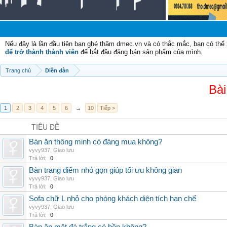
Chào 
Nếu đây là lần đầu tiên bạn ghé thăm dmec.vn và có thắc mắc, bạn có th
để trở thành thành viên
để bắt đầu đăng bán sản phẩm của mình.
Trang chủ
Diễn đàn
Bài
1
2
3
4
5
6
→
10
Tiếp >
TIÊU ĐỀ
Bàn ăn thông minh có đáng mua không?
vyvy937
,
Giao lưu
Trả lời:
0
Bàn trang điểm nhỏ gọn giúp tối ưu không gian
vyvy937
,
Giao lưu
Trả lời:
0
Sofa chữ L nhỏ cho phòng khách diện tích hạn chế
vyvy937
,
Giao lưu
Trả lời:
0