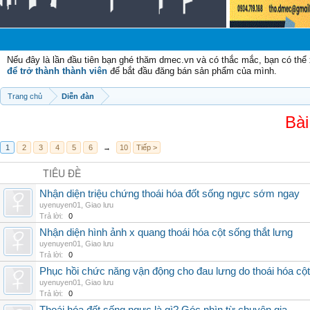
Chào
Nếu đây là lần đầu tiên bạn ghé thăm dmec.vn và có thắc mắc, bạn có th
để trở thành thành viên
để bắt đầu đăng bán sản phẩm của mình.
Trang chủ
Diễn đàn
Bài
1
2
3
4
5
6
→
10
Tiếp >
TIÊU ĐỀ
Nhận diện triệu chứng thoái hóa đốt sống ngực sớm ngay
uyenuyen01
,
Giao lưu
Trả lời:
0
Nhận diện hình ảnh x quang thoái hóa cột sống thắt lưng
uyenuyen01
,
Giao lưu
Trả lời:
0
Phục hồi chức năng vận động cho đau lưng do thoái hóa cộ
uyenuyen01
,
Giao lưu
Trả lời:
0