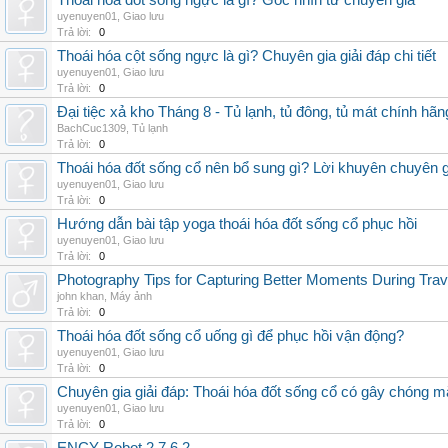
Thoái hóa đốt sống ngực là gì? Góc nhìn từ chuyên gia
uyenuyen01
,
Giao lưu
Trả lời:
0
Thoái hóa cột sống ngực là gì? Chuyên gia giải đáp chi tiết
uyenuyen01
,
Giao lưu
Trả lời:
0
Đại tiệc xả kho Tháng 8 - Tủ lạnh, tủ đông, tủ mát chính hã
BachCuc1309
,
Tủ lạnh
Trả lời:
0
Thoái hóa đốt sống cổ nên bổ sung gì? Lời khuyên chuyên g
uyenuyen01
,
Giao lưu
Trả lời:
0
Hướng dẫn bài tập yoga thoái hóa đốt sống cổ phục hồi
uyenuyen01
,
Giao lưu
Trả lời:
0
Photography Tips for Capturing Better Moments During Trav
john khan
,
Máy ảnh
Trả lời:
0
Thoái hóa đốt sống cổ uống gì để phục hồi vận động?
uyenuyen01
,
Giao lưu
Trả lời:
0
Chuyên gia giải đáp: Thoái hóa đốt sống cổ có gây chóng m
uyenuyen01
,
Giao lưu
Trả lời:
0