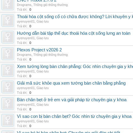
ENCY Robot 2.7.6 2
Drograms
,
Thông gió thông thường
Trả lời:
0
Thoái hóa cột sống cổ có chữa được không? Lời khuyên y 
uyenuyen01
,
Giao lưu
Trả lời:
0
Hướng dẫn bài tập thể dục thoái hóa cột sống lưng an toàn
uyenuyen01
,
Giao lưu
Trả lời:
0
Plexos Project v2026 2
Drograms
,
Thông gió thông thường
Trả lời:
0
Xem tướng lòng bàn chân phẳng: Góc nhìn chuyên gia y kh
uyenuyen01
,
Giao lưu
Trả lời:
0
Giải mã sức khỏe qua xem tướng bàn chân bằng phẳng
uyenuyen01
,
Giao lưu
Trả lời:
0
Bàn chân bẹt ở trẻ em và giải pháp từ chuyên gia y khoa
uyenuyen01
,
Giao lưu
Trả lời:
0
Vì sao con bị bàn chân bẹt? Góc nhìn từ chuyên gia y khoa
uyenuyen01
,
Giao lưu
Trả lời:
0