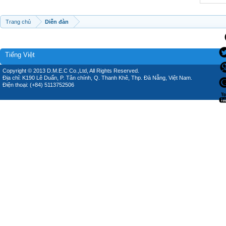
Trang chủ
Diễn đàn
Tiếng Việt
Copyright © 2013 D.M.E.C Co.,Ltd, All Rights Reserved.
Địa chỉ: K190 Lê Duẩn, P. Tân chính, Q. Thanh Khê, Thp. Đà Nẵng, Việt Nam.
Điện thoại: (+84) 5113752506