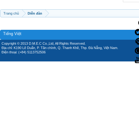
Trang chủ
Diễn đàn
Tiếng Việt
Copyright © 2013 D.M.E.C Co.,Ltd, All Rights Reserved.
Địa chỉ: K190 Lê Duẩn, P. Tân chính, Q. Thanh Khê, Thp. Đà Nẵng, Việt Nam.
Điện thoại: (+84) 5113752506