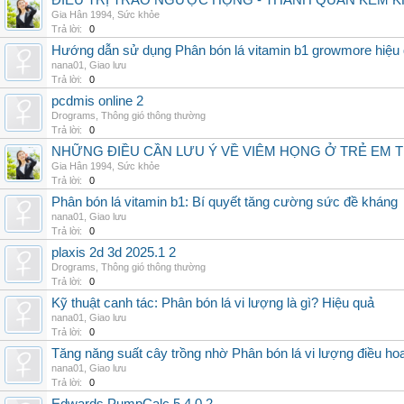
ĐIỀU TRỊ TRÀO NGƯỢC HỌNG - THÀNH QUẢN KÈM K
Gia Hân 1994
,
Sức khỏe
Trả lời:
0
Hướng dẫn sử dụng Phân bón lá vitamin b1 growmore hiệu
nana01
,
Giao lưu
Trả lời:
0
pcdmis online 2
Drograms
,
Thông gió thông thường
Trả lời:
0
NHỮNG ĐIỀU CẦN LƯU Ý VỀ VIÊM HỌNG Ở TRẺ EM 
Gia Hân 1994
,
Sức khỏe
Trả lời:
0
Phân bón lá vitamin b1: Bí quyết tăng cường sức đề kháng
nana01
,
Giao lưu
Trả lời:
0
plaxis 2d 3d 2025.1 2
Drograms
,
Thông gió thông thường
Trả lời:
0
Kỹ thuật canh tác: Phân bón lá vi lượng là gì? Hiệu quả
nana01
,
Giao lưu
Trả lời:
0
Tăng năng suất cây trồng nhờ Phân bón lá vi lượng điều ho
nana01
,
Giao lưu
Trả lời:
0