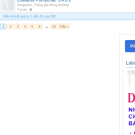
Edwards PumpCalc 5.4.0 2
Drograms
,
Thông gió thông thường
Trả lời:
0
Hiển thị kết quả từ 1 đến 20 của 200
1
2
3
4
5
6
→
10
Tiếp >
Đă
Liê