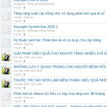
Keysight EMPro 2026
Drograms
,
Thông gió thông thường
Trả lời:
0
Tăng năng suất cây trồng nhờ sử dụng phân bón qua lá a2
nana01
,
Giao lưu
Trả lời:
0
Keysight SystemVue 2025 2
Drograms
,
Thông gió thông thường
Trả lời:
0
Kỹ thuật canh tác: Phân bón lá vô cơ là gì cho cây trồng
nana01
,
Giao lưu
Trả lời:
0
GIẢI PHÁP HIỆU QUẢ CHO NGƯỜI TĂNG NHIỀU CHỈ 
Gia Hân 1994
,
Sức khỏe
Trả lời:
0
NHỮNG LƯU Ý QUAN TRỌNG CHO NGƯỜI BỆNH RỐI
Gia Hân 1994
,
Sức khỏe
Trả lời:
0
THUỐC TRỊ TÁO BÓN LÀM MỀM PHÂN: HIỆU QUẢ NH
Gia Hân 1994
,
Sức khỏe
Trả lời:
0
Phân bón lá vitamin b1 hữu cơ big crop tăng sức đề kháng
nana01
,
Giao lưu
Trả lời:
0