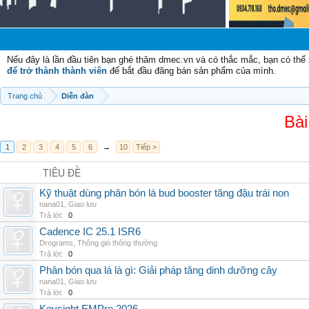
Nếu đây là lần đầu tiên bạn ghé thăm dmec.vn và có thắc mắc, bạn có th
để trở thành thành viên
để bắt đầu đăng bán sản phẩm của mình.
Trang chủ
Diễn đàn
Bài
1
2
3
4
5
6
→
10
Tiếp >
TIÊU ĐỀ
Kỹ thuật dùng phân bón lá bud booster tăng đậu trái non
nana01
,
Giao lưu
Trả lời:
0
Cadence IC 25.1 ISR6
Drograms
,
Thông gió thông thường
Trả lời:
0
Phân bón qua lá là gì: Giải pháp tăng dinh dưỡng cây
nana01
,
Giao lưu
Trả lời:
0