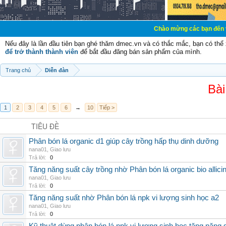
Chào mừng các bạn đến với Diễn đàn C
Nếu đây là lần đầu tiên bạn ghé thăm dmec.vn và có thắc mắc, bạn có th
để trở thành thành viên
để bắt đầu đăng bán sản phẩm của mình.
Trang chủ
Diễn đàn
Bài
1
2
3
4
5
6
→
10
Tiếp >
TIÊU ĐỀ
Phân bón lá organic d1 giúp cây trồng hấp thụ dinh dưỡng
nana01
,
Giao lưu
Trả lời:
0
Tăng năng suất cây trồng nhờ Phân bón lá organic bio allici
nana01
,
Giao lưu
Trả lời:
0
Tăng năng suất nhờ Phân bón lá npk vi lượng sinh học a2
nana01
,
Giao lưu
Trả lời:
0