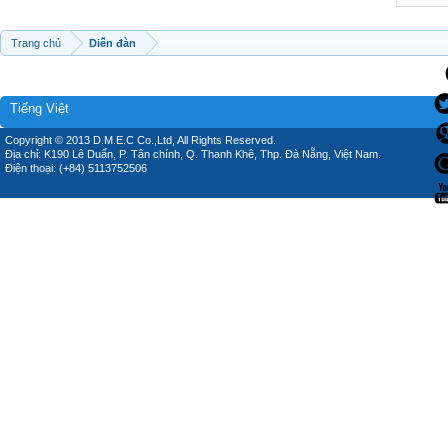
Trang chủ
Diễn đàn
Tiếng Việt
Copyright © 2013 D.M.E.C Co.,Ltd, All Rights Reserved.
Địa chỉ: K190 Lê Duẩn, P. Tân chính, Q. Thanh Khê, Thp. Đà Nẵng, Việt Nam.
Điện thoại: (+84) 5113752506