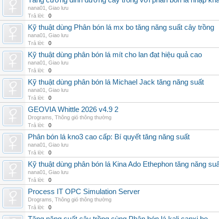
Tăng cường dinh dưỡng cây trồng với phân bón lá nhập kh
nana01
,
Giao lưu
Trả lời:
0
Kỹ thuật dùng Phân bón lá mx bo tăng năng suất cây trồng
nana01
,
Giao lưu
Trả lời:
0
Kỹ thuật dùng phân bón lá mít cho lan đạt hiệu quả cao
nana01
,
Giao lưu
Trả lời:
0
Kỹ thuật dùng phân bón lá Michael Jack tăng năng suất
nana01
,
Giao lưu
Trả lời:
0
GEOVIA Whittle 2026 v4.9 2
Drograms
,
Thông gió thông thường
Trả lời:
0
Phân bón lá kno3 cao cấp: Bí quyết tăng năng suất
nana01
,
Giao lưu
Trả lời:
0
Kỹ thuật dùng phân bón lá Kina Ado Ethephon tăng năng suấ
nana01
,
Giao lưu
Trả lời:
0
Process IT OPC Simulation Server
Drograms
,
Thông gió thông thường
Trả lời:
0