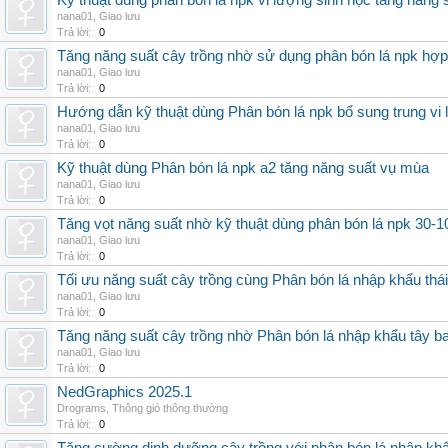
Kỹ thuật dùng phân bón lá npk vi lượng sinh học tăng năng 
nana01
,
Giao lưu
Trả lời:
0
Tăng năng suất cây trồng nhờ sử dụng phân bón lá npk hợp 
nana01
,
Giao lưu
Trả lời:
0
Hướng dẫn kỹ thuật dùng Phân bón lá npk bổ sung trung vi
nana01
,
Giao lưu
Trả lời:
0
Kỹ thuật dùng Phân bón lá npk a2 tăng năng suất vụ mùa
nana01
,
Giao lưu
Trả lời:
0
Tăng vọt năng suất nhờ kỹ thuật dùng phân bón lá npk 30-1
nana01
,
Giao lưu
Trả lời:
0
Tối ưu năng suất cây trồng cùng Phân bón lá nhập khẩu thái
nana01
,
Giao lưu
Trả lời:
0
Tăng năng suất cây trồng nhờ Phân bón lá nhập khẩu tây b
nana01
,
Giao lưu
Trả lời:
0
NedGraphics 2025.1
Drograms
,
Thông gió thông thường
Trả lời:
0