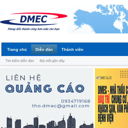
Trang chủ
Diễn đàn
Thành viên
Tìm kiếm diễn đàn
Bài viết gần đây