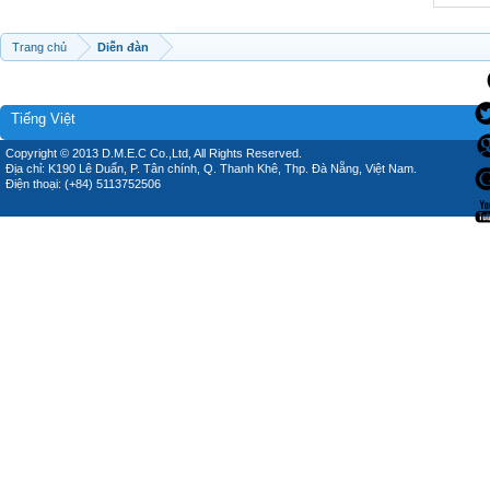
Trang chủ
Diễn đàn
Tiếng Việt
Copyright © 2013 D.M.E.C Co.,Ltd, All Rights Reserved.
Địa chỉ: K190 Lê Duẩn, P. Tân chính, Q. Thanh Khê, Thp. Đà Nẵng, Việt Nam.
Điện thoại: (+84) 5113752506