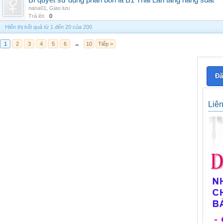
Bí quyết sử dụng phân bón lá B1 Thái Lan tăng năng suất
nana01
,
Giao lưu
Trả lời:
0
Hiển thị kết quả từ 1 đến 20 của 200
1
2
3
4
5
6
→
10
Tiếp >
Đă
Liê