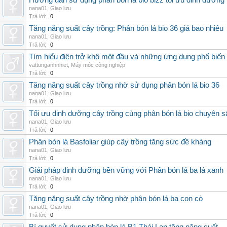
Hướng dẫn sử dụng phân bón lá bio bizz tối ưu dinh dưỡng
nana01
,
Giao lưu
Trả lời:
0
Tăng năng suất cây trồng: Phân bón lá bio 36 giá bao nhiêu
nana01
,
Giao lưu
Trả lời:
0
Tìm hiểu điện trở khô một đầu và những ứng dụng phổ biến 
vattunganhnhiet
,
Máy móc công nghiệp
Trả lời:
0
Tăng năng suất cây trồng nhờ sử dụng phân bón lá bio 36
nana01
,
Giao lưu
Trả lời:
0
Tối ưu dinh dưỡng cây trồng cùng phân bón lá bio chuyên s
nana01
,
Giao lưu
Trả lời:
0
Phân bón lá Basfoliar giúp cây trồng tăng sức đề kháng
nana01
,
Giao lưu
Trả lời:
0
Giải pháp dinh dưỡng bền vững với Phân bón lá ba lá xanh
nana01
,
Giao lưu
Trả lời:
0
Tăng năng suất cây trồng nhờ phân bón lá ba con cò
nana01
,
Giao lưu
Trả lời:
0