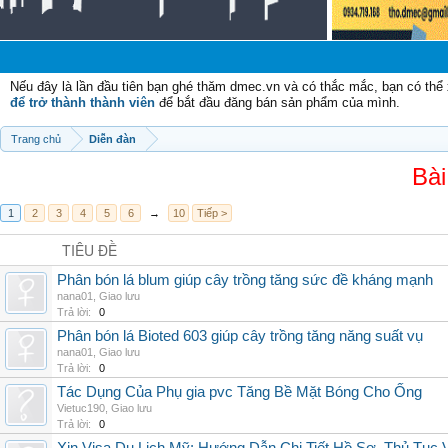
Nếu đây là lần đầu tiên bạn ghé thăm dmec.vn và có thắc mắc, bạn có th
để trở thành thành viên
để bắt đầu đăng bán sản phẩm của mình.
Trang chủ
Diễn đàn
Bài
1
2
3
4
5
6
→
10
Tiếp >
TIÊU ĐỀ
Phân bón lá blum giúp cây trồng tăng sức đề kháng mạnh
nana01
,
Giao lưu
Trả lời:
0
Phân bón lá Bioted 603 giúp cây trồng tăng năng suất vụ
nana01
,
Giao lưu
Trả lời:
0
Tác Dụng Của Phụ gia pvc Tăng Bề Mặt Bóng Cho Ống
Vietuc190
,
Giao lưu
Trả lời:
0