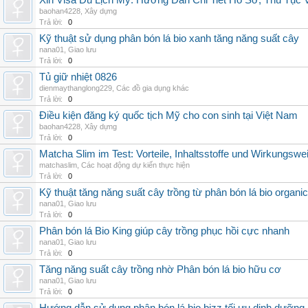
Xin Visa Du Lịch Mỹ: Hướng Dẫn Chi Tiết Hồ Sơ, Thủ Tục
baohan4228
,
Xây dựng
Trả lời:
0
Kỹ thuật sử dụng phân bón lá bio xanh tăng năng suất cây
nana01
,
Giao lưu
Trả lời:
0
Tủ giữ nhiệt 0826
dienmaythanglong229
,
Các đồ gia dụng khác
Trả lời:
0
Điều kiện đăng ký quốc tịch Mỹ cho con sinh tại Việt Nam
baohan4228
,
Xây dựng
Trả lời:
0
Matcha Slim im Test: Vorteile, Inhaltsstoffe und Wirkungswe
matchaslim
,
Các hoạt động dự kiến thực hiện
Trả lời:
0
Kỹ thuật tăng năng suất cây trồng từ phân bón lá bio organic
nana01
,
Giao lưu
Trả lời:
0
Phân bón lá Bio King giúp cây trồng phục hồi cực nhanh
nana01
,
Giao lưu
Trả lời:
0
Tăng năng suất cây trồng nhờ Phân bón lá bio hữu cơ
nana01
,
Giao lưu
Trả lời:
0