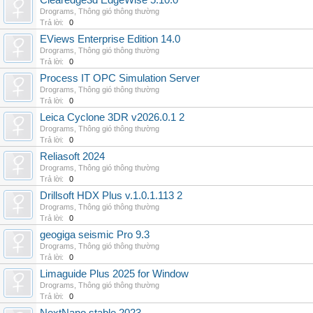
Clearedge3d EdgeWise 5.10.0
Drograms
,
Thông gió thông thường
Trả lời:
0
EViews Enterprise Edition 14.0
Drograms
,
Thông gió thông thường
Trả lời:
0
Process IT OPC Simulation Server
Drograms
,
Thông gió thông thường
Trả lời:
0
Leica Cyclone 3DR v2026.0.1 2
Drograms
,
Thông gió thông thường
Trả lời:
0
Reliasoft 2024
Drograms
,
Thông gió thông thường
Trả lời:
0
Drillsoft HDX Plus v.1.0.1.113 2
Drograms
,
Thông gió thông thường
Trả lời:
0
geogiga seismic Pro 9.3
Drograms
,
Thông gió thông thường
Trả lời:
0
Limaguide Plus 2025 for Window
Drograms
,
Thông gió thông thường
Trả lời:
0