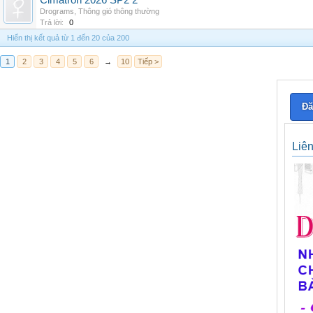
Cimatron 2026 SP2 2
Drograms
,
Thông gió thông thường
Trả lời:
0
Hiển thị kết quả từ 1 đến 20 của 200
1
2
3
4
5
6
→
10
Tiếp >
Đă
Liê