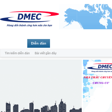
Trang chủ
Diễn đàn
Thành viên
Tìm kiếm diễn đàn
Bài viết gần đây