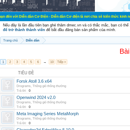
ễn đàn Cơ Điện - Diễn đàn Cơ điện là nơi chia sẽ kiến thức kinh nghiệm trong 
Nếu đây là lần đầu tiên bạn ghé thăm dmec.vn và có thắc mắc, bạn có th
để trở thành thành viên
để bắt đầu đăng bán sản phẩm của mình.
Trang chủ
Diễn đàn
Bài
1
2
3
4
5
6
→
10
Tiếp >
TIÊU ĐỀ
Forsk Atoll 3.6 x64
Drograms
,
Thông gió thông thường
Trả lời:
0
Openwind 2024 v2.0
Drograms
,
Thông gió thông thường
Trả lời:
0
Meta Imaging Series MetaMorph
Drograms
,
Thông gió thông thường
Trả lời:
0