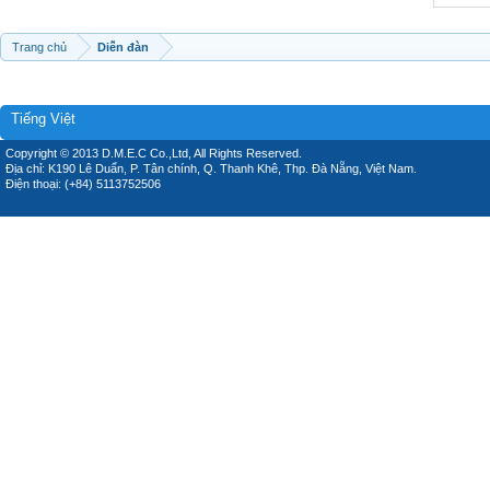
Trang chủ
Diễn đàn
Tiếng Việt
Copyright © 2013 D.M.E.C Co.,Ltd, All Rights Reserved.
Địa chỉ: K190 Lê Duẩn, P. Tân chính, Q. Thanh Khê, Thp. Đà Nẵng, Việt Nam.
Điện thoại: (+84) 5113752506