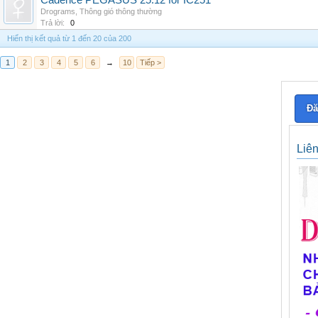
Cadence PEGASUS 25.12 for IC251
Drograms
,
Thông gió thông thường
Trả lời:
0
Hiển thị kết quả từ 1 đến 20 của 200
1
2
3
4
5
6
→
10
Tiếp >
Đă
Liê