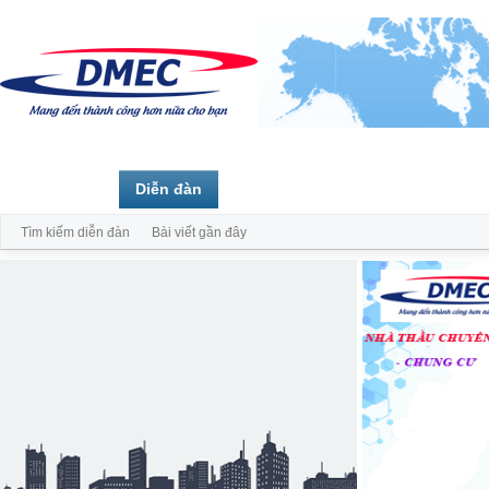
Trang chủ
Diễn đàn
Thành viên
Tìm kiếm diễn đàn
Bài viết gần đây