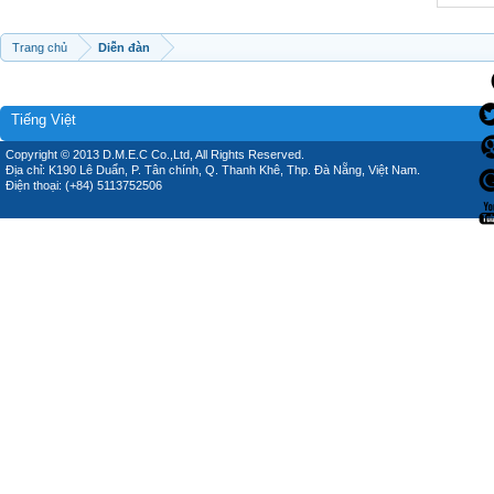
Trang chủ
Diễn đàn
Tiếng Việt
Copyright © 2013 D.M.E.C Co.,Ltd, All Rights Reserved.
Địa chỉ: K190 Lê Duẩn, P. Tân chính, Q. Thanh Khê, Thp. Đà Nẵng, Việt Nam.
Điện thoại: (+84) 5113752506