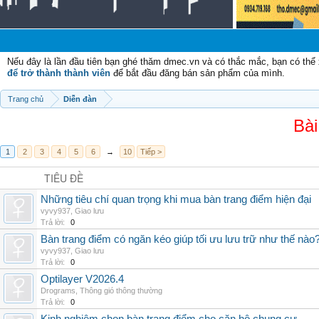
C
Nếu đây là lần đầu tiên bạn ghé thăm dmec.vn và có thắc mắc, bạn có th
để trở thành thành viên
để bắt đầu đăng bán sản phẩm của mình.
Trang chủ
Diễn đàn
Bài
1
2
3
4
5
6
→
10
Tiếp >
TIÊU ĐỀ
Những tiêu chí quan trọng khi mua bàn trang điểm hiện đại
vyvy937
,
Giao lưu
Trả lời:
0
Bàn trang điểm có ngăn kéo giúp tối ưu lưu trữ như thế nào
vyvy937
,
Giao lưu
Trả lời:
0
Optilayer V2026.4
Drograms
,
Thông gió thông thường
Trả lời:
0