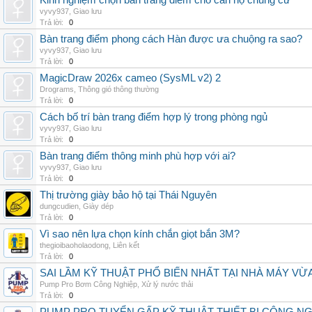
Kinh nghiệm chọn bàn trang điểm cho căn hộ chung cư
vyvy937
,
Giao lưu
Trả lời:
0
Bàn trang điểm phong cách Hàn được ưa chuộng ra sao?
vyvy937
,
Giao lưu
Trả lời:
0
MagicDraw 2026x cameo (SysML v2) 2
Drograms
,
Thông gió thông thường
Trả lời:
0
Cách bố trí bàn trang điểm hợp lý trong phòng ngủ
vyvy937
,
Giao lưu
Trả lời:
0
Bàn trang điểm thông minh phù hợp với ai?
vyvy937
,
Giao lưu
Trả lời:
0
Thị trường giày bảo hộ tại Thái Nguyên
dungcudien
,
Giày dép
Trả lời:
0
Vì sao nên lựa chọn kính chắn giọt bắn 3M?
thegioibaoholaodong
,
Liên kết
Trả lời:
0
SAI LẦM KỸ THUẬT PHỔ BIẾN NHẤT TẠI NHÀ MÁY VỪ
Pump Pro Bơm Công Nghiệp
,
Xử lý nước thải
Trả lời:
0