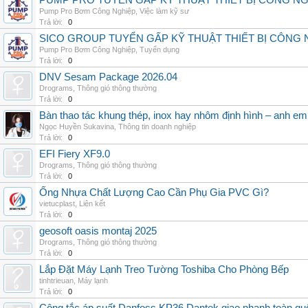
PUMP PRO TUYỂN GẤP KỸ THUẬT THIẾT BỊ CÔNG N
Pump Pro Bơm Công Nghiệp
,
Việc làm kỹ sư
Trả lời:
0
SICO GROUP TUYỂN GẤP KỸ THUẬT THIẾT BỊ CÔNG 
Pump Pro Bơm Công Nghiệp
,
Tuyển dụng
Trả lời:
0
DNV Sesam Package 2026.04
Drograms
,
Thông gió thông thường
Trả lời:
0
Bàn thao tác khung thép, inox hay nhôm định hình – anh e
Ngọc Huyền Sukavina
,
Thông tin doanh nghiệp
Trả lời:
0
EFI Fiery XF9.0
Drograms
,
Thông gió thông thường
Trả lời:
0
Ống Nhựa Chất Lượng Cao Cần Phụ Gia PVC Gì?
vietucplast
,
Liên kết
Trả lời:
0
geosoft oasis montaj 2025
Drograms
,
Thông gió thông thường
Trả lời:
0
Lắp Đặt Máy Lạnh Treo Tường Toshiba Cho Phòng Bếp
tinhtrieuan
,
Máy lạnh
Trả lời:
0