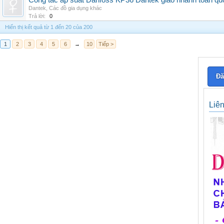
Công tắc áp suất Danfoss KP36 Dantek giao nhanh toàn qu
Dantek
,
Các đồ gia dụng khác
Trả lời:
0
Hiển thị kết quả từ 1 đến 20 của 200
1
2
3
4
5
6
→
10
Tiếp >
Đă
Liê