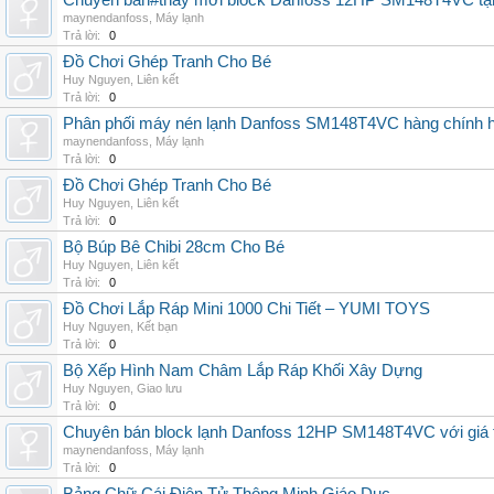
Chuyên bán#thay mới block Danfoss 12HP SM148T4VC tận n
maynendanfoss
,
Máy lạnh
Trả lời:
0
Đồ Chơi Ghép Tranh Cho Bé
Huy Nguyen
,
Liên kết
Trả lời:
0
Phân phối máy nén lạnh Danfoss SM148T4VC hàng chính hã
maynendanfoss
,
Máy lạnh
Trả lời:
0
Đồ Chơi Ghép Tranh Cho Bé
Huy Nguyen
,
Liên kết
Trả lời:
0
Bộ Búp Bê Chibi 28cm Cho Bé
Huy Nguyen
,
Liên kết
Trả lời:
0
Đồ Chơi Lắp Ráp Mini 1000 Chi Tiết – YUMI TOYS
Huy Nguyen
,
Kết bạn
Trả lời:
0
Bộ Xếp Hình Nam Châm Lắp Ráp Khối Xây Dựng
Huy Nguyen
,
Giao lưu
Trả lời:
0
Chuyên bán block lạnh Danfoss 12HP SM148T4VC với giá tốt
maynendanfoss
,
Máy lạnh
Trả lời:
0