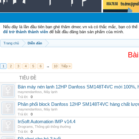
Nếu đây là lần đầu tiên bạn ghé thăm dmec.vn và có thắc mắc, bạn có th
để trở thành thành viên
để bắt đầu đăng bán sản phẩm của mình.
Trang chủ
Diễn đàn
Bài
1
2
3
4
5
6
→
10
Tiếp >
TIÊU ĐỀ
Bán máy nén lạnh 12HP Danfoss SM148T4VC mới 100%, hà
maynendanfoss
,
Máy lạnh
Trả lời:
0
Phân phối block Danfoss 12HP SM148T4VC hàng chất lượng
maynendanfoss
,
Máy lạnh
Trả lời:
0
InSoft Automation IMP v14.4
Drograms
,
Thông gió thông thường
Trả lời:
0