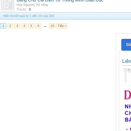
Bảng Chữ Cái Điện Tử Thông Minh Giáo Dục
Huy Nguyen
,
Kỹ năng
Trả lời:
0
Hiển thị kết quả từ 1 đến 20 của 200
1
2
3
4
5
6
→
10
Tiếp >
Đă
Liê