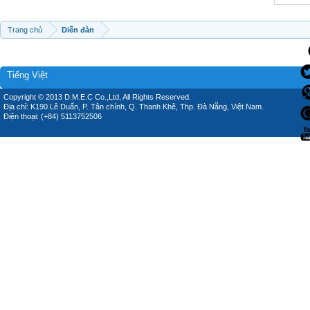
Trang chủ
Diễn đàn
Tiếng Việt
Copyright © 2013 D.M.E.C Co.,Ltd, All Rights Reserved.
Địa chỉ: K190 Lê Duẩn, P. Tân chính, Q. Thanh Khê, Thp. Đà Nẵng, Việt Nam.
Điện thoại: (+84) 5113752506