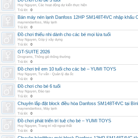
Đồ chơi cho bé 3 tuổi
Huy Nguyen
,
Các hoạt động dự kiến thực hiện
Trả lời:
0
Bán máy nén lạnh Danfoss 12HP SM148T4VC nhập khẩu China
maynendanfoss
,
Máy lạnh
Trả lời:
0
Đồ chơi thiếu nhi dành cho các bé mọi lứa tuổi
Huy Nguyen
,
Góp ý xây dựng
Trả lời:
0
GT-SUITE 2026
Drograms
,
Thông gió thông thường
Trả lời:
0
Đồ chơi trẻ em 10 tuổi cho các bé – YUMI TOYS
Huy Nguyen
,
Tư vấn - Quản lý địa ốc
Trả lời:
0
Đồ chơi cho bé 6 tuổi
Huy Nguyen
,
Đào tạo
Trả lời:
0
Chuyên lắp đặt block điều hòa Danfoss SM148T4VC tại Bình
maynendanfoss
,
Máy lạnh
Trả lời:
0
Đồ chơi phát triển trí tuệ cho bé – YUMI TOYS
Huy Nguyen
,
Trang trí nội ngoại thất
Trả lời:
0