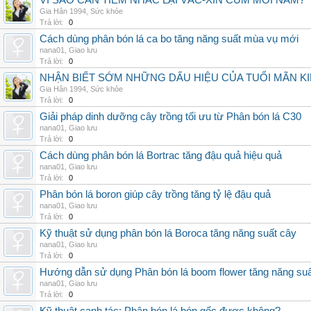
VÌ SAO CẦN TIÊM NHẮC LẠI VẮC-XIN CÚM MỖI NĂM?
Gia Hân 1994
,
Sức khỏe
Trả lời:
0
Cách dùng phân bón lá ca bo tăng năng suất mùa vụ mới
nana01
,
Giao lưu
Trả lời:
0
NHẬN BIẾT SỚM NHỮNG DẤU HIỆU CỦA TUỔI MÃN K
Gia Hân 1994
,
Sức khỏe
Trả lời:
0
Giải pháp dinh dưỡng cây trồng tối ưu từ Phân bón lá C30
nana01
,
Giao lưu
Trả lời:
0
Cách dùng phân bón lá Bortrac tăng đậu quả hiệu quả
nana01
,
Giao lưu
Trả lời:
0
Phân bón lá boron giúp cây trồng tăng tỷ lệ đậu quả
nana01
,
Giao lưu
Trả lời:
0
Kỹ thuật sử dụng phân bón lá Boroca tăng năng suất cây
nana01
,
Giao lưu
Trả lời:
0
Hướng dẫn sử dụng Phân bón lá boom flower tăng năng suấ
nana01
,
Giao lưu
Trả lời:
0