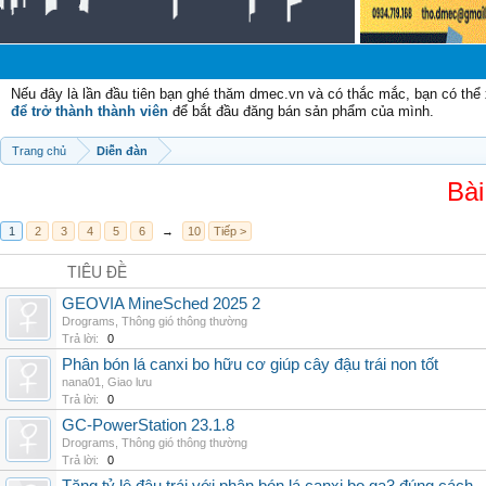
Chào m
Nếu đây là lần đầu tiên bạn ghé thăm dmec.vn và có thắc mắc, bạn có th
để trở thành thành viên
để bắt đầu đăng bán sản phẩm của mình.
Trang chủ
Diễn đàn
Bài
1
2
3
4
5
6
→
10
Tiếp >
TIÊU ĐỀ
GEOVIA MineSched 2025 2
Drograms
,
Thông gió thông thường
Trả lời:
0
Phân bón lá canxi bo hữu cơ giúp cây đậu trái non tốt
nana01
,
Giao lưu
Trả lời:
0
GC-PowerStation 23.1.8
Drograms
,
Thông gió thông thường
Trả lời:
0