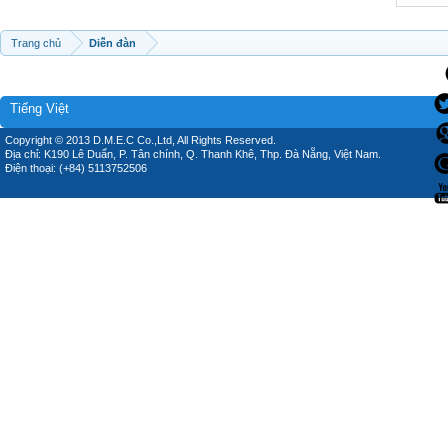
Trang chủ
Diễn đàn
Tiếng Việt
Copyright © 2013 D.M.E.C Co.,Ltd, All Rights Reserved.
Địa chỉ: K190 Lê Duẩn, P. Tân chính, Q. Thanh Khê, Thp. Đà Nẵng, Việt Nam.
Điện thoại: (+84) 5113752506