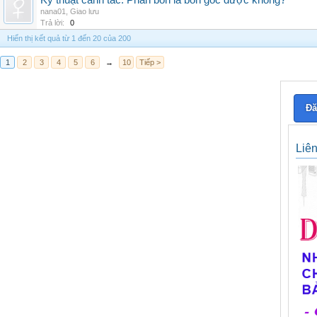
Kỹ thuật canh tác: Phân bón lá bón gốc được không?
nana01
,
Giao lưu
Trả lời:
0
Hiển thị kết quả từ 1 đến 20 của 200
1
2
3
4
5
6
→
10
Tiếp >
Đă
Liê