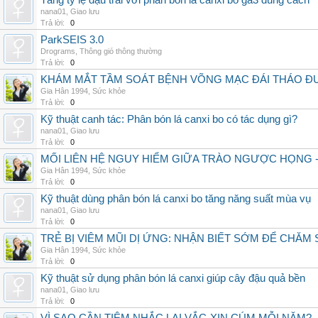
Tăng tỷ lệ đậu trái với phân bón lá canxi bo ga3 đúng cách
nana01
,
Giao lưu
Trả lời:
0
ParkSEIS 3.0
Drograms
,
Thông gió thông thường
Trả lời:
0
KHÁM MẮT TẦM SOÁT BỆNH VÕNG MẠC ĐÁI THÁO ĐƯ
Gia Hân 1994
,
Sức khỏe
Trả lời:
0
Kỹ thuật canh tác: Phân bón lá canxi bo có tác dụng gì?
nana01
,
Giao lưu
Trả lời:
0
MỐI LIÊN HỆ NGUY HIỂM GIỮA TRÀO NGƯỢC HỌNG 
Gia Hân 1994
,
Sức khỏe
Trả lời:
0
Kỹ thuật dùng phân bón lá canxi bo tăng năng suất mùa vụ
nana01
,
Giao lưu
Trả lời:
0
TRẺ BỊ VIÊM MŨI DỊ ỨNG: NHẬN BIẾT SỚM ĐỂ CHĂ
Gia Hân 1994
,
Sức khỏe
Trả lời:
0
Kỹ thuật sử dụng phân bón lá canxi giúp cây đậu quả bền
nana01
,
Giao lưu
Trả lời:
0