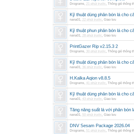
Drograms
,
21 phút trước
,
Thông gió thông 
Kỹ thuật dùng phân bón lá cho c
nana01
,
22 phút trước
,
Giao lưu
Kỹ thuật phun phân bón lá cho câ
nana01
,
28 phút trước
,
Giao lưu
PrintGazer Rip v2.15.3 2
Drograms
,
30 phút trước
,
Thông gió thông 
Kỹ thuật dùng phân bón lá cho c
nana01
,
36 phút trước
,
Giao lưu
H.Kalka Aqion v8.8.5
Drograms
,
41 phút trước
,
Thông gió thông 
Kỹ thuật dùng phân bón lá cho c
nana01
,
43 phút trước
,
Giao lưu
Tăng năng suất lá với phân bón 
nana01
,
50 phút trước
,
Giao lưu
DNV Sesam Package 2026.04
Drograms
,
51 phút trước
,
Thông gió thông 