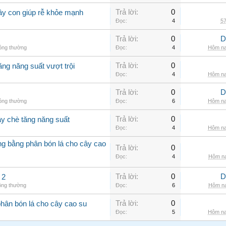
Trả lời:
0
ây con giúp rễ khỏe mạnh
Đọc:
4
57
Trả lời:
0
D
hông thường
Đọc:
4
Hôm na
Trả lời:
0
ăng năng suất vượt trội
Đọc:
4
Hôm na
Trả lời:
0
D
hông thường
Đọc:
6
Hôm na
Trả lời:
0
ây chè tăng năng suất
Đọc:
4
Hôm na
ởng bằng phân bón lá cho cây cao
Trả lời:
0
Đọc:
4
Hôm na
Trả lời:
0
D
 2
ông thường
Đọc:
6
Hôm na
Trả lời:
0
phân bón lá cho cây cao su
Đọc:
5
Hôm na