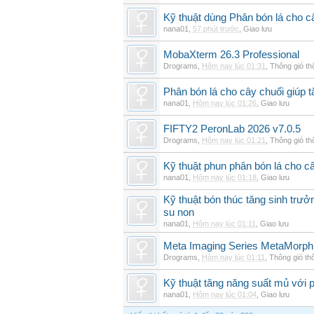
Kỹ thuật dùng Phân bón lá cho c
nana01
,
57 phút trước
,
Giao lưu
MobaXterm 26.3 Professional
Drograms
,
Hôm nay lúc 01:31
,
Thông gió t
Phân bón lá cho cây chuối giúp t
nana01
,
Hôm nay lúc 01:26
,
Giao lưu
FIFTY2 PeronLab 2026 v7.0.5
Drograms
,
Hôm nay lúc 01:21
,
Thông gió t
Kỹ thuật phun phân bón lá cho c
nana01
,
Hôm nay lúc 01:18
,
Giao lưu
Kỹ thuật bón thúc tăng sinh trư
su non
nana01
,
Hôm nay lúc 01:11
,
Giao lưu
Meta Imaging Series MetaMorph
Drograms
,
Hôm nay lúc 01:11
,
Thông gió th
Kỹ thuật tăng năng suất mủ với 
nana01
,
Hôm nay lúc 01:04
,
Giao lưu