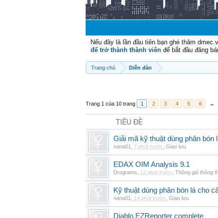
Nếu đây là lần đầu tiên bạn ghé thăm dmec.
để trở thành thành viên
để bắt đầu đăng bá
Trang chủ
Diễn đàn
Trang 1 của 10 trang
1
2
3
4
5
6
→
TIÊU ĐỀ
Giải mã kỹ thuật dùng phân bón l
nana01
,
7 phút trước
,
Giao lưu
EDAX OIM Analysis 9.1
Drograms
,
12 phút trước
,
Thông gió thông 
Kỹ thuật dùng phân bón lá cho câ
nana01
,
14 phút trước
,
Giao lưu
Diablo EZReporter complete