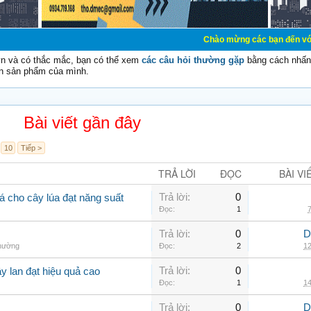
Chào mừng các bạn đến với Diễn đàn Cơ Đ
vn và có thắc mắc, bạn có thể xem
các câu hỏi thường gặp
bằng cách nhấn 
n sản phẩm của mình.
Bài viết gần đây
10
Tiếp >
TRẢ LỜI
ĐỌC
BÀI VI
Trả lời:
0
á cho cây lúa đạt năng suất
Đọc:
1
7
Trả lời:
0
D
thường
Đọc:
2
12
Trả lời:
0
y lan đạt hiệu quả cao
Đọc:
1
14
Trả lời:
0
D