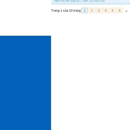
Hiển thị kết quả từ 1 đến 20 của 200
Trang 1 của 10 trang
1
2
3
4
5
6
→