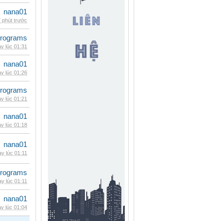
nana01
 phút trước
rograms
y lúc 01:31
nana01
y lúc 01:26
rograms
y lúc 01:21
nana01
y lúc 01:18
nana01
y lúc 01:11
rograms
y lúc 01:11
nana01
y lúc 01:04