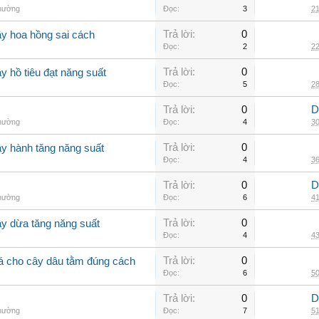
thường
Đọc:
3
21
Trả lời:
0
ây hoa hồng sai cách
Đọc:
2
22
Trả lời:
0
y hồ tiêu đạt năng suất
Đọc:
5
28
Trả lời:
0
D
thường
Đọc:
4
30
Trả lời:
0
ây hành tăng năng suất
Đọc:
4
36
Trả lời:
0
D
thường
Đọc:
6
41
Trả lời:
0
ây dừa tăng năng suất
Đọc:
4
43
Trả lời:
0
lá cho cây dâu tằm đúng cách
Đọc:
6
50
Trả lời:
0
D
thường
Đọc:
7
51