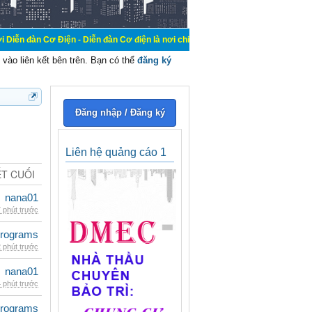
iện - Diễn đàn Cơ điện là nơi chia sẽ kiến thức kinh nghiệm trong lãnh vực cơ 
vào liên kết bên trên. Bạn có thể
đăng ký
Đăng nhập / Đăng ký
Liên hệ quảng cáo 1
ẾT CUỐI
nana01
 phút trước
rograms
 phút trước
nana01
 phút trước
rograms