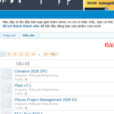
C
Nếu đây là lần đầu tiên bạn ghé thăm dmec.vn và có thắc mắc, bạn có th
để trở thành thành viên
để bắt đầu đăng bán sản phẩm của mình.
Trang chủ
Diễn đàn
Bài
1
2
3
4
5
6
→
10
Tiếp >
TIÊU ĐỀ
Cimatron 2026 SP2
Drograms
,
Thông gió thông thường
Trả lời:
0
Plato v7.1
Drograms
,
Thông gió thông thường
Trả lời:
0
Plexos Project Management 2026 9.0
Drograms
,
Thông gió thông thường
Trả lời:
0