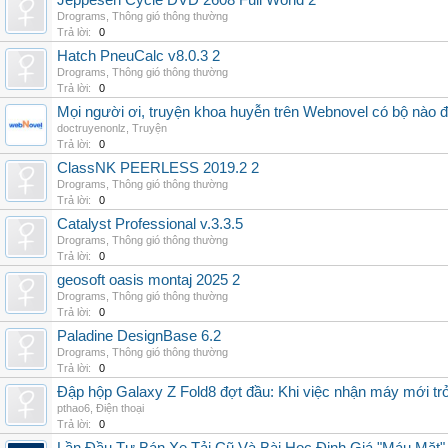
Jeppesen Cycle DVD 2608 Full World 2
Drograms
,
Thông gió thông thường
Trả lời:
0
Hatch PneuCalc v8.0.3 2
Drograms
,
Thông gió thông thường
Trả lời:
0
Mọi người ơi, truyện khoa huyễn trên Webnovel có bộ nào
doctruyenonlz
,
Truyện
Trả lời:
0
ClassNK PEERLESS 2019.2 2
Drograms
,
Thông gió thông thường
Trả lời:
0
Catalyst Professional v.3.3.5
Drograms
,
Thông gió thông thường
Trả lời:
0
geosoft oasis montaj 2025 2
Drograms
,
Thông gió thông thường
Trả lời:
0
Paladine DesignBase 6.2
Drograms
,
Thông gió thông thường
Trả lời:
0
Đập hộp Galaxy Z Fold8 đợt đầu: Khi việc nhận máy mới tr
pthao6
,
Điện thoại
Trả lời:
0