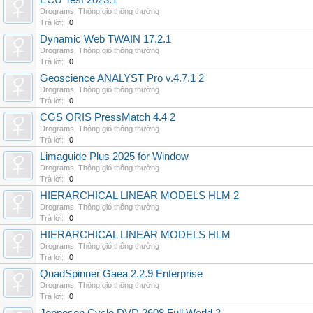
ECU Test 2023.1
Drograms
,
Thông gió thông thường
Trả lời:
0
Dynamic Web TWAIN 17.2.1
Drograms
,
Thông gió thông thường
Trả lời:
0
Geoscience ANALYST Pro v.4.7.1 2
Drograms
,
Thông gió thông thường
Trả lời:
0
CGS ORIS PressMatch 4.4 2
Drograms
,
Thông gió thông thường
Trả lời:
0
Limaguide Plus 2025 for Window
Drograms
,
Thông gió thông thường
Trả lời:
0
HIERARCHICAL LINEAR MODELS HLM 2
Drograms
,
Thông gió thông thường
Trả lời:
0
HIERARCHICAL LINEAR MODELS HLM
Drograms
,
Thông gió thông thường
Trả lời:
0
QuadSpinner Gaea 2.2.9 Enterprise
Drograms
,
Thông gió thông thường
Trả lời:
0