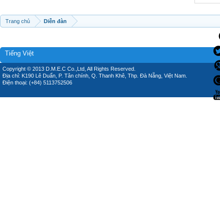
Trang chủ
Diễn đàn
Tiếng Việt
Copyright © 2013 D.M.E.C Co.,Ltd, All Rights Reserved.
Địa chỉ: K190 Lê Duẩn, P. Tân chính, Q. Thanh Khê, Thp. Đà Nẵng, Việt Nam.
Điện thoại: (+84) 5113752506