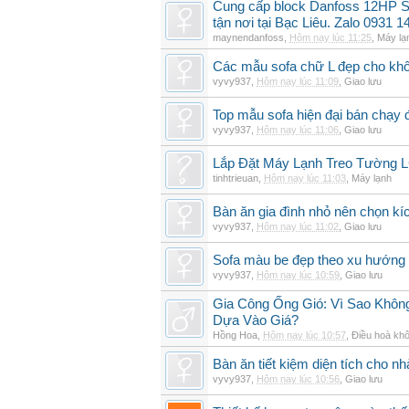
Cung cấp block Danfoss 12HP S
tận nơi tại Bạc Liêu. Zalo 0931 1
maynendanfoss
,
Hôm nay lúc 11:25
,
Máy lạ
Các mẫu sofa chữ L đẹp cho khô
vyvy937
,
Hôm nay lúc 11:09
,
Giao lưu
Top mẫu sofa hiện đại bán chạy
vyvy937
,
Hôm nay lúc 11:06
,
Giao lưu
Lắp Đặt Máy Lạnh Treo Tường
tinhtrieuan
,
Hôm nay lúc 11:03
,
Máy lạnh
Bàn ăn gia đình nhỏ nên chọn kí
vyvy937
,
Hôm nay lúc 11:02
,
Giao lưu
Sofa màu be đẹp theo xu hướng 
vyvy937
,
Hôm nay lúc 10:59
,
Giao lưu
Gia Công Ống Gió: Vì Sao Khô
Dựa Vào Giá?
Hồng Hoa
,
Hôm nay lúc 10:57
,
Điều hoà khô
Bàn ăn tiết kiệm diện tích cho nh
vyvy937
,
Hôm nay lúc 10:56
,
Giao lưu