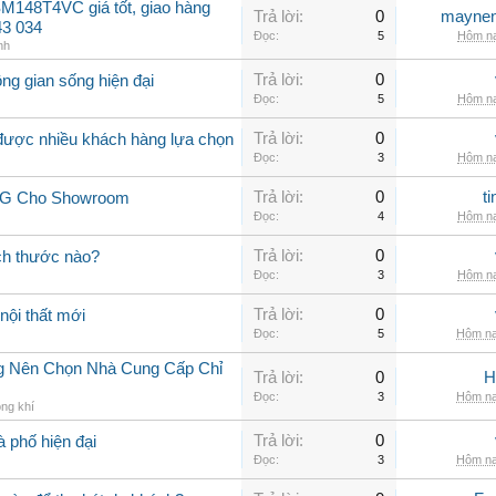
M148T4VC giá tốt, giao hàng
Trả lời:
0
maynen
43 034
Đọc:
5
Hôm na
nh
Trả lời:
0
ng gian sống hiện đại
Đọc:
5
Hôm na
Trả lời:
0
 được nhiều khách hàng lựa chọn
Đọc:
3
Hôm na
Trả lời:
0
t
 LG Cho Showroom
Đọc:
4
Hôm na
Trả lời:
0
ch thước nào?
Đọc:
3
Hôm na
Trả lời:
0
nội thất mới
Đọc:
5
Hôm na
ng Nên Chọn Nhà Cung Cấp Chỉ
Trả lời:
0
H
Đọc:
3
Hôm na
ng khí
Trả lời:
0
à phố hiện đại
Đọc:
3
Hôm na