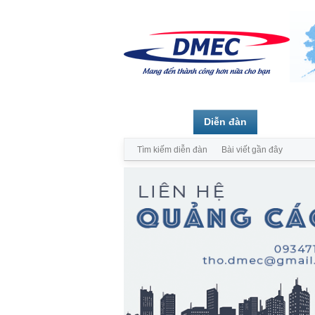
Trang chủ
Diễn đàn
Thành vi
Tìm kiếm diễn đàn
Bài viết gần đây