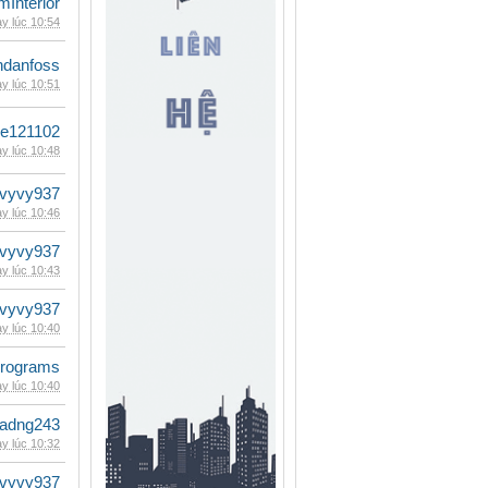
mInterior
y lúc 10:54
danfoss
y lúc 10:51
le121102
y lúc 10:48
vyvy937
y lúc 10:46
vyvy937
y lúc 10:43
vyvy937
y lúc 10:40
rograms
y lúc 10:40
adng243
y lúc 10:32
vyvy937