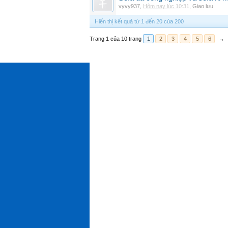
vyvy937
,
Hôm nay lúc 10:31
,
Giao lưu
Hiển thị kết quả từ 1 đến 20 của 200
Trang 1 của 10 trang
1
2
3
4
5
6
→