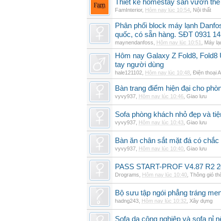
Thiết kế homestay sân vườn thế 
FamInterior
,
Hôm nay lúc 10:54
,
Nội thất
Phân phối block máy lạnh Danf
quốc, có sẵn hàng. SĐT 0931 14
maynendanfoss
,
Hôm nay lúc 10:51
,
Máy lạ
Hôm nay Galaxy Z Fold8, Fold8 U
tay người dùng
hale121102
,
Hôm nay lúc 10:48
,
Điện thoại 
Bàn trang điểm hiện đại cho phò
vyvy937
,
Hôm nay lúc 10:46
,
Giao lưu
Sofa phòng khách nhỏ đẹp và tiện
vyvy937
,
Hôm nay lúc 10:43
,
Giao lưu
Bàn ăn chân sắt mặt đá có chắc
vyvy937
,
Hôm nay lúc 10:40
,
Giao lưu
PASS START-PROF V4.87 R2 2
Drograms
,
Hôm nay lúc 10:40
,
Thông gió t
Bộ sưu tập ngói phẳng tráng me
hadng243
,
Hôm nay lúc 10:32
,
Xây dựng
Sofa da công nghiệp và sofa nỉ n