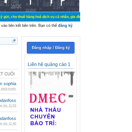
uê hàng hoá dịch vụ cá nhân, gia đình. Mua bán, ký gửi, cho thuê thiết bị hệ t
vào liên kết bên trên. Bạn có thể
đăng ký
Đăng nhập / Đăng ký
Liên hệ quảng cáo 1
ẾT CUỐI
am sophia
 phút trước
danfoss
y lúc 11:53
danfoss
y lúc 11:40