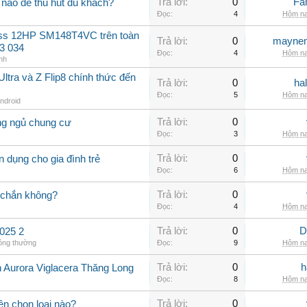
Trả lời:
0
Fa
nào để thu hút du khách?
Đọc:
4
Hôm na
oss 12HP SM148T4VC trên toàn
Trả lời:
0
maynen
3 034
Đọc:
4
Hôm na
nh
ltra và Z Flip8 chính thức đến
Trả lời:
0
ha
Đọc:
5
Hôm na
Android
Trả lời:
0
ng ngủ chung cư
Đọc:
3
Hôm na
Trả lời:
0
 dụng cho gia đình trẻ
Đọc:
6
Hôm na
Trả lời:
0
 chắn không?
Đọc:
4
Hôm na
Trả lời:
0
D
025 2
hông thường
Đọc:
9
Hôm na
Trả lời:
0
h
n Aurora Viglacera Thăng Long
Đọc:
8
Hôm na
Trả lời:
0
ên chọn loại nào?