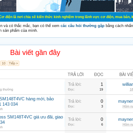
chia sẽ kiến thức kinh nghiệm trong lãnh vực cơ điện, mua bán, ký gửi, cho th
vn và có thắc mắc, bạn có thể xem
các câu hỏi thường gặp
bằng cách nhấn 
n sản phẩm của mình.
Bài viết gần đây
10
Tiếp >
TRẢ LỜI
ĐỌC
BÀI VI
Trả lời:
1
willi
ng thường
Đọc:
19
18
 SM148T4VC hàng mới, bảo
Trả lời:
0
maynen
1 143 034
Đọc:
3
Hôm na
nh
oss SM148T4VC giá ưu đãi, giao
Trả lời:
0
maynen
034
Đọc:
6
Hôm na
nh