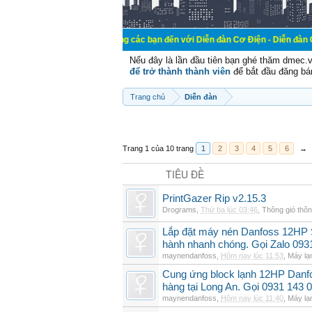
Chào mừng các bạn đến với Diễn đàn Cơ Điện - Diễn đàn Cơ điện là nơi 
Nếu đây là lần đầu tiên bạn ghé thăm dmec.
để trở thành thành viên
để bắt đầu đăng bá
Trang chủ
Diễn đàn
Trang 1 của 10 trang
1
2
3
4
5
6
→
TIÊU ĐỀ
PrintGazer Rip v2.15.3
Drograms
,
Thứ ba lúc 03:46
,
Thông gió thô
Lắp đặt máy nén Danfoss 12HP
hành nhanh chóng. Gọi Zalo 093
maynendanfoss
,
Hôm nay lúc 11:53
,
Máy lạ
Cung ứng block lạnh 12HP Danf
hàng tại Long An. Gọi 0931 143 
maynendanfoss
,
Hôm nay lúc 11:40
,
Máy lạ