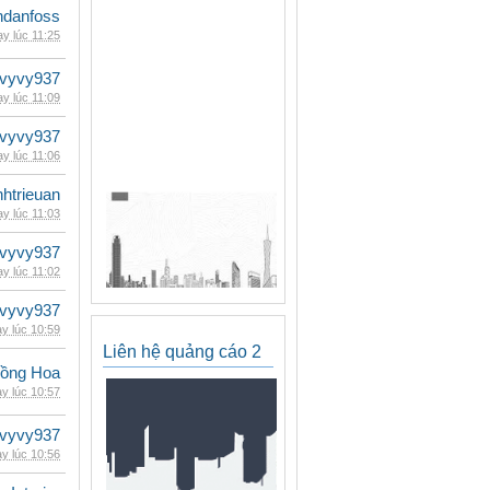
danfoss
y lúc 11:25
vyvy937
y lúc 11:09
vyvy937
y lúc 11:06
inhtrieuan
y lúc 11:03
vyvy937
y lúc 11:02
vyvy937
y lúc 10:59
Liên hệ quảng cáo 2
ồng Hoa
y lúc 10:57
vyvy937
y lúc 10:56