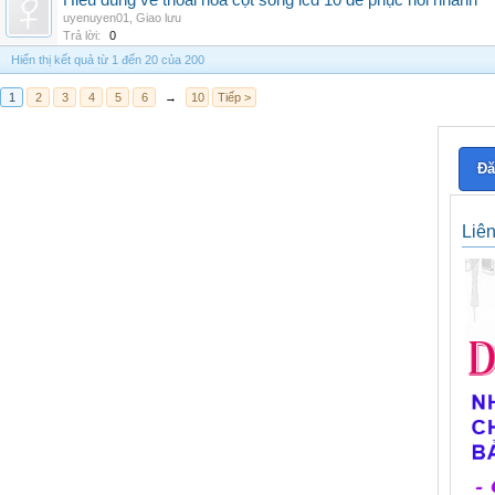
Hiểu đúng về thoái hóa cột sống icd 10 để phục hồi nhanh
uyenuyen01
,
Giao lưu
Trả lời:
0
Hiển thị kết quả từ 1 đến 20 của 200
1
2
3
4
5
6
→
10
Tiếp >
Đă
Liê