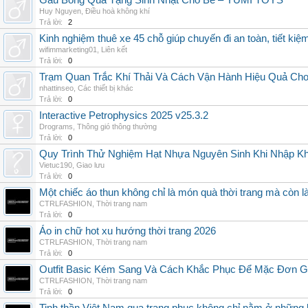
Gấu Bông Quà Tặng Sinh Nhật Cho Bé – YUMI TOYS
Huy Nguyen
,
Điều hoà không khí
Trả lời:
2
Kinh nghiệm thuê xe 45 chỗ giúp chuyến đi an toàn, tiết kiệ
wifimmarketing01
,
Liên kết
Trả lời:
0
Trạm Quan Trắc Khí Thải Và Cách Vận Hành Hiệu Quả Ch
nhattinseo
,
Các thiết bị khác
Trả lời:
0
Interactive Petrophysics 2025 v25.3.2
Drograms
,
Thông gió thông thường
Trả lời:
0
Quy Trình Thử Nghiệm Hạt Nhựa Nguyên Sinh Khi Nhập K
Vietuc190
,
Giao lưu
Trả lời:
0
Một chiếc áo thun không chỉ là món quà thời trang mà còn 
CTRLFASHION
,
Thời trang nam
Trả lời:
0
Áo in chữ hot xu hướng thời trang 2026
CTRLFASHION
,
Thời trang nam
Trả lời:
0
Outfit Basic Kém Sang Và Cách Khắc Phục Để Mặc Đơn 
CTRLFASHION
,
Thời trang nam
Trả lời:
0