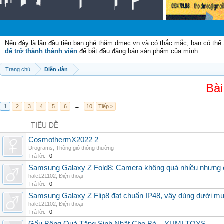
C
Nếu đây là lần đầu tiên bạn ghé thăm dmec.vn và có thắc mắc, bạn có th
để trở thành thành viên
để bắt đầu đăng bán sản phẩm của mình.
Trang chủ
Diễn đàn
Bài
1
2
3
4
5
6
→
10
Tiếp >
TIÊU ĐỀ
CosmothermX2022 2
Drograms
,
Thông gió thông thường
Trả lời:
0
Samsung Galaxy Z Fold8: Camera không quá nhiều nhưng 
hale121102
,
Điện thoại
Trả lời:
0
Samsung Galaxy Z Flip8 đạt chuẩn IP48, vậy dùng dưới m
hale121102
,
Điện thoại
Trả lời:
0