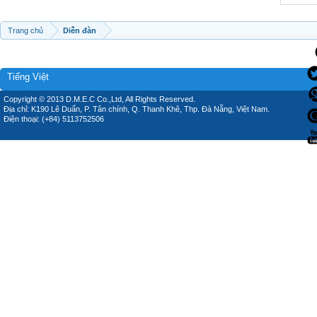
Trang chủ
Diễn đàn
Tiếng Việt
Copyright © 2013 D.M.E.C Co.,Ltd, All Rights Reserved.
Địa chỉ: K190 Lê Duẩn, P. Tân chính, Q. Thanh Khê, Thp. Đà Nẵng, Việt Nam.
Điện thoại: (+84) 5113752506