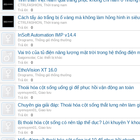
Tinh thần Việt Nam qua trang phục không chỉ nằm ở những 
CTRLFASHION
,
Thời trang nam
Trả lời:
0
Cách tẩy áo trắng bị ố vàng mà không làm hỏng hình in siêu
CTRLFASHION
,
Thời trang nam
Trả lời:
0
InSoft Automation IMP v14.4
Drograms
,
Thông gió thông thường
Trả lời:
0
Vai trò của tủ điện năng lượng mặt trời trong hệ thống điện m
Saigonsolar
,
Các thiết bị khác
Trả lời:
0
EthoVision XT 16.0
Drograms
,
Thông gió thông thường
Trả lời:
0
Thoái hóa cột sống uống gì để phục hồi vận động an toàn
uyenuyen01
,
Giao lưu
Trả lời:
0
Chuyên gia giải đáp: Thoái hóa cột sống thắt lưng nên làm g
uyenuyen01
,
Giao lưu
Trả lời:
0
Bị thoái hóa cột sống có nên tập thể dục? Lời khuyên Y kho
uyenuyen01
,
Giao lưu
Trả lời:
0