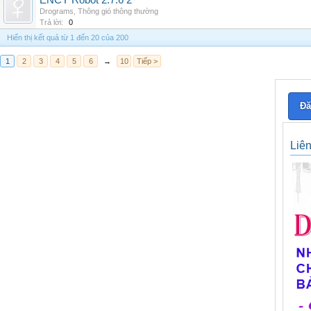
ENCY Robot 2.7.6 2
Drograms
,
Thông gió thông thường
Trả lời:
0
Hiển thị kết quả từ 1 đến 20 của 200
1
2
3
4
5
6
→
10
Tiếp >
Đă
Liê