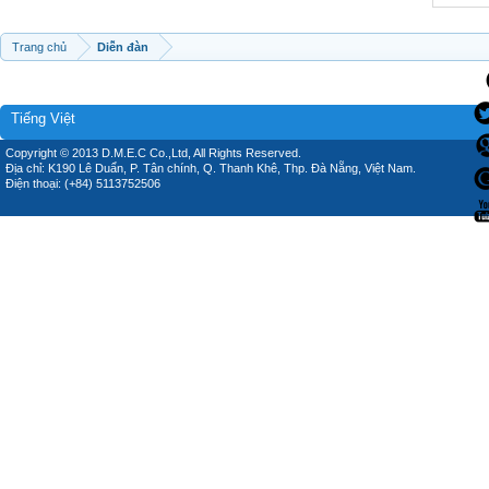
Trang chủ
Diễn đàn
Tiếng Việt
Copyright © 2013 D.M.E.C Co.,Ltd, All Rights Reserved.
Địa chỉ: K190 Lê Duẩn, P. Tân chính, Q. Thanh Khê, Thp. Đà Nẵng, Việt Nam.
Điện thoại: (+84) 5113752506