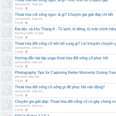
Thoái hóa đốt sống ngực là gì? Góc nhìn từ chuyên gia
uyenuyen01
,
Giao lưu
Trả lời:
0
Thoái hóa cột sống ngực là gì? Chuyên gia giải đáp chi tiết
uyenuyen01
,
Giao lưu
Trả lời:
0
Đại tiệc xả kho Tháng 8 - Tủ lạnh, tủ đông, tủ mát chính hã
BachCuc1309
,
Tủ lạnh
Trả lời:
0
Thoái hóa đốt sống cổ nên bổ sung gì? Lời khuyên chuyên g
uyenuyen01
,
Giao lưu
Trả lời:
0
Hướng dẫn bài tập yoga thoái hóa đốt sống cổ phục hồi
uyenuyen01
,
Giao lưu
Trả lời:
0
Photography Tips for Capturing Better Moments During Trav
john khan
,
Máy ảnh
Trả lời:
0
Thoái hóa đốt sống cổ uống gì để phục hồi vận động?
uyenuyen01
,
Giao lưu
Trả lời:
0
Chuyên gia giải đáp: Thoái hóa đốt sống cổ có gây chóng m
uyenuyen01
,
Giao lưu
Trả lời:
0