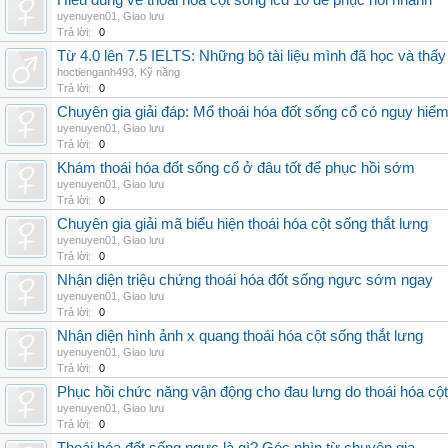
Hiểu đúng về thoái hóa cột sống icd 10 để phục hồi nhanh
uyenuyen01
,
Giao lưu
Trả lời:
0
Từ 4.0 lên 7.5 IELTS: Những bộ tài liệu mình đã học và thấy
hoctienganh493
,
Kỹ năng
Trả lời:
0
Chuyên gia giải đáp: Mổ thoái hóa đốt sống cổ có nguy hiể
uyenuyen01
,
Giao lưu
Trả lời:
0
Khám thoái hóa đốt sống cổ ở đâu tốt để phục hồi sớm
uyenuyen01
,
Giao lưu
Trả lời:
0
Chuyên gia giải mã biểu hiện thoái hóa cột sống thắt lưng
uyenuyen01
,
Giao lưu
Trả lời:
0
Nhận diện triệu chứng thoái hóa đốt sống ngực sớm ngay
uyenuyen01
,
Giao lưu
Trả lời:
0
Nhận diện hình ảnh x quang thoái hóa cột sống thắt lưng
uyenuyen01
,
Giao lưu
Trả lời:
0
Phục hồi chức năng vận động cho đau lưng do thoái hóa cộ
uyenuyen01
,
Giao lưu
Trả lời:
0