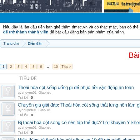
Chào mừng 
Nếu đây là lần đầu tiên bạn ghé thăm dmec.vn và có thắc mắc, bạn có th
để trở thành thành viên
để bắt đầu đăng bán sản phẩm của mình.
Trang chủ
Diễn đàn
Bài
1
2
3
4
5
6
→
10
Tiếp >
TIÊU ĐỀ
Thoái hóa cột sống uống gì để phục hồi vận động an toàn
uyenuyen01
,
Giao lưu
Trả lời:
0
Chuyên gia giải đáp: Thoái hóa cột sống thắt lưng nên làm g
uyenuyen01
,
Giao lưu
Trả lời:
0
Bị thoái hóa cột sống có nên tập thể dục? Lời khuyên Y kho
uyenuyen01
,
Giao lưu
Trả lời:
0