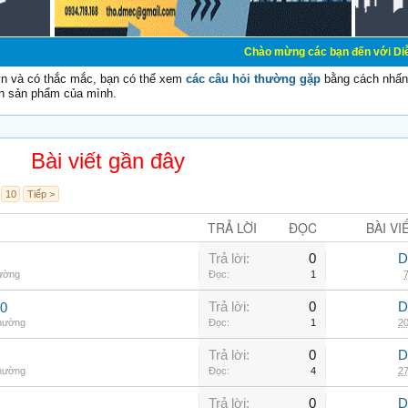
Chào mừng các bạn đến với Diễn đàn Cơ Điện 
vn và có thắc mắc, bạn có thể xem
các câu hỏi thường gặp
bằng cách nhấn 
n sản phẩm của mình.
Bài viết gần đây
10
Tiếp >
TRẢ LỜI
ĐỌC
BÀI VI
Trả lời:
0
D
hường
Đọc:
1
7
Trả lời:
0
D
00
thường
Đọc:
1
20
Trả lời:
0
D
thường
Đọc:
4
27
Trả lời:
0
D