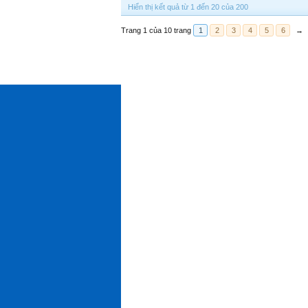
Hiển thị kết quả từ 1 đến 20 của 200
Trang 1 của 10 trang
1
2
3
4
5
6
→