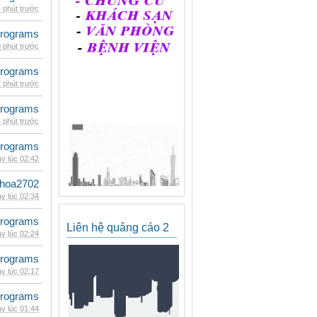
 phút trước
rograms
 phút trước
rograms
 phút trước
rograms
 phút trước
rograms
y lúc 02:42
hoa2702
y lúc 02:34
rograms
Liên hệ quảng cáo 2
y lúc 02:24
rograms
y lúc 02:17
rograms
y lúc 01:44