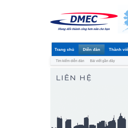
Trang chủ
Diễn đàn
Thành vi
Tìm kiếm diễn đàn
Bài viết gần đây