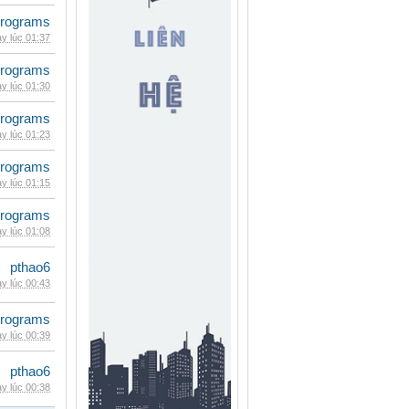
rograms
y lúc 01:37
rograms
y lúc 01:30
rograms
y lúc 01:23
rograms
y lúc 01:15
rograms
y lúc 01:08
pthao6
y lúc 00:43
rograms
y lúc 00:39
pthao6
y lúc 00:38