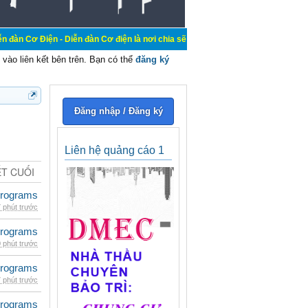
- Diễn đàn Cơ điện là nơi chia sẽ kiến thức kinh nghiệm trong lãnh vực cơ điện
vào liên kết bên trên. Bạn có thể
đăng ký
Đăng nhập / Đăng ký
Liên hệ quảng cáo 1
ẾT CUỐI
rograms
 phút trước
rograms
 phút trước
rograms
 phút trước
rograms