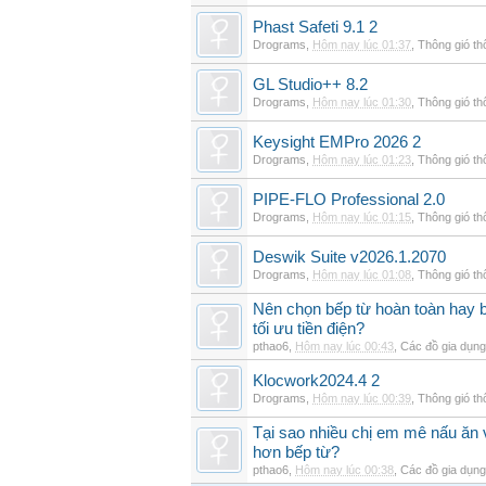
Phast Safeti 9.1 2
Drograms
,
Hôm nay lúc 01:37
,
Thông gió t
GL Studio++ 8.2
Drograms
,
Hôm nay lúc 01:30
,
Thông gió t
Keysight EMPro 2026 2
Drograms
,
Hôm nay lúc 01:23
,
Thông gió t
PIPE-FLO Professional 2.0
Drograms
,
Hôm nay lúc 01:15
,
Thông gió t
Deswik Suite v2026.1.2070
Drograms
,
Hôm nay lúc 01:08
,
Thông gió t
Nên chọn bếp từ hoàn toàn hay b
tối ưu tiền điện?
pthao6
,
Hôm nay lúc 00:43
,
Các đồ gia dụn
Klocwork2024.4 2
Drograms
,
Hôm nay lúc 00:39
,
Thông gió t
Tại sao nhiều chị em mê nấu ăn 
hơn bếp từ?
pthao6
,
Hôm nay lúc 00:38
,
Các đồ gia dụn