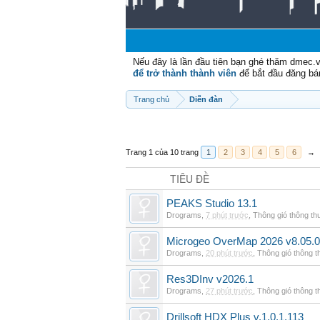
Nếu đây là lần đầu tiên bạn ghé thăm dmec.
để trở thành thành viên
để bắt đầu đăng bá
Trang chủ
Diễn đàn
Trang 1 của 10 trang
1
2
3
4
5
6
→
TIÊU ĐỀ
PEAKS Studio 13.1
Drograms
,
7 phút trước
,
Thông gió thông t
Microgeo OverMap 2026 v8.05.
Drograms
,
20 phút trước
,
Thông gió thông 
Res3DInv v2026.1
Drograms
,
27 phút trước
,
Thông gió thông 
Drillsoft HDX Plus v.1.0.1.113