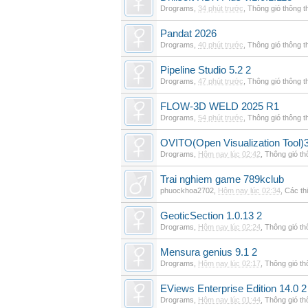
Drograms
,
34 phút trước
,
Thông gió thông 
Pandat 2026
Drograms
,
40 phút trước
,
Thông gió thông 
Pipeline Studio 5.2 2
Drograms
,
47 phút trước
,
Thông gió thông 
FLOW-3D WELD 2025 R1
Drograms
,
54 phút trước
,
Thông gió thông 
OVITO(Open Visualization Tool)3
Drograms
,
Hôm nay lúc 02:42
,
Thông gió t
Trai nghiem game 789kclub
phuockhoa2702
,
Hôm nay lúc 02:34
,
Các thi
GeoticSection 1.0.13 2
Drograms
,
Hôm nay lúc 02:24
,
Thông gió t
Mensura genius 9.1 2
Drograms
,
Hôm nay lúc 02:17
,
Thông gió t
EViews Enterprise Edition 14.0 2
Drograms
,
Hôm nay lúc 01:44
,
Thông gió t