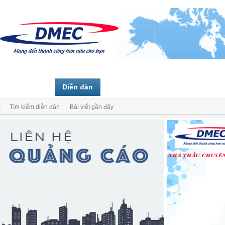
Trang chủ
Diễn đàn
Thành viên
Tìm kiếm diễn đàn
Bài viết gần đây