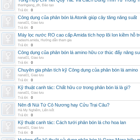
Tổng Hợp Chi Tiết Quy Tắc Và Cách Dùng Tính Từ Trong T
thanhgiang_dh
,
Đào tạo
Trả lời:
0
Công dụng của phân bón lá Atonik giúp cây tăng năng suất
nana01
,
Giao lưu
Trả lời:
0
Máy lọc nước RO cao cấp Amida tích hợp lõi Ion kiềm hỗ t
tadashi.amida
,
Hướng dẫn tham gia
Trả lời:
0
Công dụng của phân bón lá amino hữu cơ thúc đẩy năng su
nana01
,
Giao lưu
Trả lời:
0
Chuyên gia phân tích kỹ Công dụng của phân bón lá amino
nana01
,
Giao lưu
Trả lời:
0
Kỹ thuật canh tác: Chất hữu cơ trong phân bón lá là gì?
nana01
,
Giao lưu
Trả lời:
0
Nên đi Núi Tứ Cô Nương hay Cửu Trại Câu?
Hà My Nghiêm
,
Liên kết
Trả lời:
0
Kỹ thuật canh tác: Cách tưới phân bón lá cho hoa lan
nana01
,
Giao lưu
Trả lời:
0