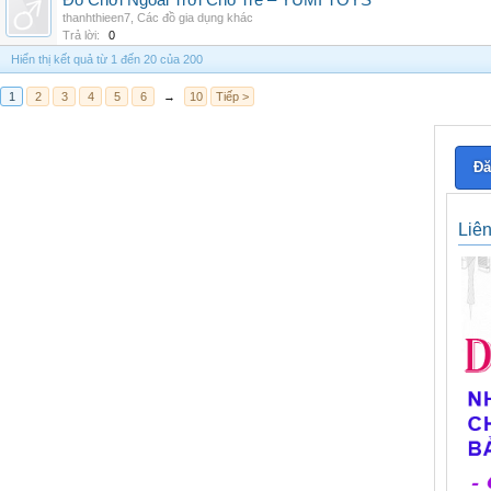
Đồ Chơi Ngoài Trời Cho Trẻ – YUMI TOYS
thanhthieen7
,
Các đồ gia dụng khác
Trả lời:
0
Hiển thị kết quả từ 1 đến 20 của 200
1
2
3
4
5
6
→
10
Tiếp >
Đă
Liê