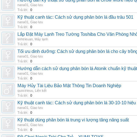
Hướng dẫn kỹ thuật sử dụng phân bón lá Grow More hiệu q
nana01
,
Giao lưu
Trả lời:
0
Kỹ thuật canh tác: Cách sử dụng phân bón lá đầu trâu 501
nana01
,
Giao lưu
Trả lời:
0
Lắp Đặt Máy Lạnh Treo Tường Toshiba Cho Văn Phòng Nh
tinhtrieuan
,
Máy lạnh
Trả lời:
0
Tối ưu dinh dưỡng: Cách sử dụng phân bón lá cho cây trồn
nana01
,
Giao lưu
Trả lời:
0
Hướng dẫn cách sử dụng phân bón lá Atonik chuẩn kỹ thuậ
nana01
,
Giao lưu
Trả lời:
0
Máy Hủy Tài Liệu Bảo Mật Thông Tin Doanh Nghiệp
quoctrieuu
,
Liên kết
Trả lời:
0
Kỹ thuật canh tác: Cách sử dụng phân bón lá 30-10-10 hiệu
nana01
,
Giao lưu
Trả lời:
0
Kỹ thuật dùng phân bón lá trung vi lượng tăng năng suất
nana01
,
Giao lưu
Trả lời:
0