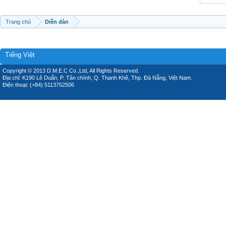
Trang chủ
Diễn đàn
Tiếng Việt
Copyright © 2013 D.M.E.C Co.,Ltd, All Rights Reserved.
Địa chỉ: K190 Lê Duẩn, P. Tân chính, Q. Thanh Khê, Thp. Đà Nẵng, Việt Nam.
Điện thoại: (+84) 5113752506