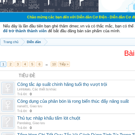
Chào mừng các bạn đến với Diễn đàn Cơ Điện - Diễn đàn Cơ điện là nơi chia
Nếu đây là lần đầu tiên bạn ghé thăm dmec.vn và có thắc mắc, bạn có th
để trở thành thành viên
để bắt đầu đăng bán sản phẩm của mình.
Trang chủ
Diễn đàn
Bài
1
2
3
4
5
6
→
10
Tiếp >
TIÊU ĐỀ
Công tắc áp suất chính hãng tuổi thọ vượt trội
Linhbilalo
,
Các thiết bị khác
Trả lời:
0
Công dụng của phân bón lá rong biển thúc đẩy năng suất
nana01
,
Giao lưu
Trả lời:
0
Thủ tục nhập khẩu tấm lót chuột
Pandalog
,
Giao lưu
Trả lời:
0