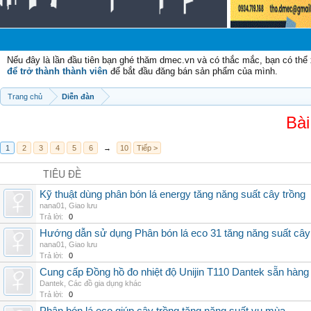
Nếu đây là lần đầu tiên bạn ghé thăm dmec.vn và có thắc mắc, bạn có th
để trở thành thành viên
để bắt đầu đăng bán sản phẩm của mình.
Trang chủ
Diễn đàn
Bài
1
2
3
4
5
6
→
10
Tiếp >
TIÊU ĐỀ
Kỹ thuật dùng phân bón lá energy tăng năng suất cây trồng
nana01
,
Giao lưu
Trả lời:
0
Hướng dẫn sử dụng Phân bón lá eco 31 tăng năng suất cây
nana01
,
Giao lưu
Trả lời:
0
Cung cấp Đồng hồ đo nhiệt độ Unijin T110 Dantek sẵn hàng 
Dantek
,
Các đồ gia dụng khác
Trả lời:
0