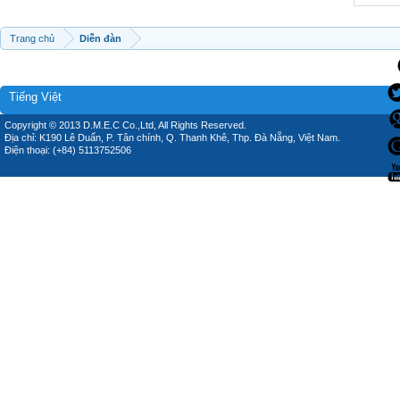
Trang chủ
Diễn đàn
Tiếng Việt
Copyright © 2013 D.M.E.C Co.,Ltd, All Rights Reserved.
Địa chỉ: K190 Lê Duẩn, P. Tân chính, Q. Thanh Khê, Thp. Đà Nẵng, Việt Nam.
Điện thoại: (+84) 5113752506