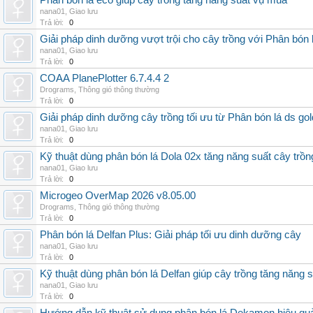
Phân bón lá eco giúp cây trồng tăng năng suất vụ mùa
nana01
,
Giao lưu
Trả lời:
0
Giải pháp dinh dưỡng vượt trội cho cây trồng với Phân bón 
nana01
,
Giao lưu
Trả lời:
0
COAA PlanePlotter 6.7.4.4 2
Drograms
,
Thông gió thông thường
Trả lời:
0
Giải pháp dinh dưỡng cây trồng tối ưu từ Phân bón lá ds gol
nana01
,
Giao lưu
Trả lời:
0
Kỹ thuật dùng phân bón lá Dola 02x tăng năng suất cây trồn
nana01
,
Giao lưu
Trả lời:
0
Microgeo OverMap 2026 v8.05.00
Drograms
,
Thông gió thông thường
Trả lời:
0
Phân bón lá Delfan Plus: Giải pháp tối ưu dinh dưỡng cây
nana01
,
Giao lưu
Trả lời:
0
Kỹ thuật dùng phân bón lá Delfan giúp cây trồng tăng năng 
nana01
,
Giao lưu
Trả lời:
0