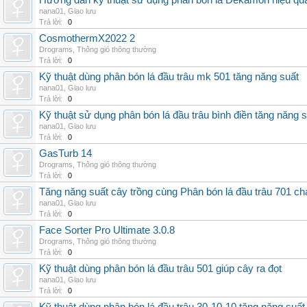
Hướng dẫn kỹ thuật sử dụng phân bón lá Dekamon hiệu qu
nana01
,
Giao lưu
Trả lời:
0
CosmothermX2022 2
Drograms
,
Thông gió thông thường
Trả lời:
0
Kỹ thuật dùng phân bón lá đầu trâu mk 501 tăng năng suất
nana01
,
Giao lưu
Trả lời:
0
Kỹ thuật sử dụng phân bón lá đầu trâu bình điền tăng năng 
nana01
,
Giao lưu
Trả lời:
0
GasTurb 14
Drograms
,
Thông gió thông thường
Trả lời:
0
Tăng năng suất cây trồng cùng Phân bón lá đầu trâu 701 ch
nana01
,
Giao lưu
Trả lời:
0
Face Sorter Pro Ultimate 3.0.8
Drograms
,
Thông gió thông thường
Trả lời:
0
Kỹ thuật dùng phân bón lá đầu trâu 501 giúp cây ra đọt
nana01
,
Giao lưu
Trả lời:
0