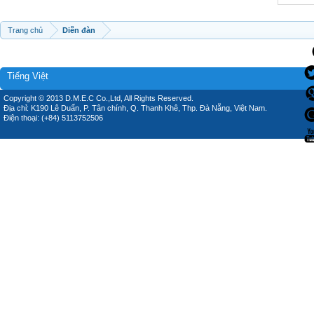
Trang chủ
Diễn đàn
Tiếng Việt
Copyright © 2013 D.M.E.C Co.,Ltd, All Rights Reserved.
Địa chỉ: K190 Lê Duẩn, P. Tân chính, Q. Thanh Khê, Thp. Đà Nẵng, Việt Nam.
Điện thoại: (+84) 5113752506