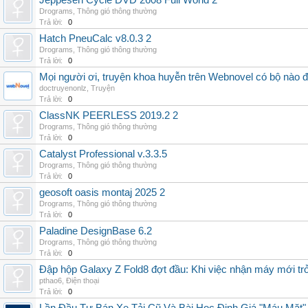
Jeppesen Cycle DVD 2608 Full World 2
Drograms
,
Thông gió thông thường
Trả lời:
0
Hatch PneuCalc v8.0.3 2
Drograms
,
Thông gió thông thường
Trả lời:
0
Mọi người ơi, truyện khoa huyễn trên Webnovel có bộ nào
doctruyenonlz
,
Truyện
Trả lời:
0
ClassNK PEERLESS 2019.2 2
Drograms
,
Thông gió thông thường
Trả lời:
0
Catalyst Professional v.3.3.5
Drograms
,
Thông gió thông thường
Trả lời:
0
geosoft oasis montaj 2025 2
Drograms
,
Thông gió thông thường
Trả lời:
0
Paladine DesignBase 6.2
Drograms
,
Thông gió thông thường
Trả lời:
0
Đập hộp Galaxy Z Fold8 đợt đầu: Khi việc nhận máy mới tr
pthao6
,
Điện thoại
Trả lời:
0