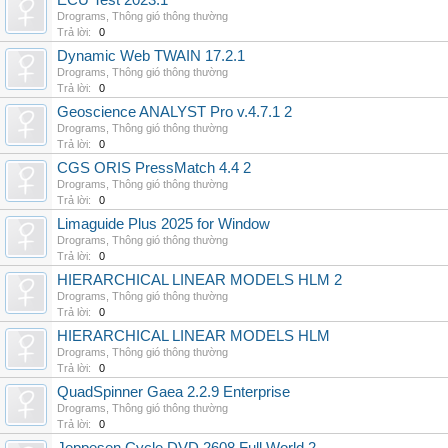
ECU Test 2023.1
Drograms
,
Thông gió thông thường
Trả lời:
0
Dynamic Web TWAIN 17.2.1
Drograms
,
Thông gió thông thường
Trả lời:
0
Geoscience ANALYST Pro v.4.7.1 2
Drograms
,
Thông gió thông thường
Trả lời:
0
CGS ORIS PressMatch 4.4 2
Drograms
,
Thông gió thông thường
Trả lời:
0
Limaguide Plus 2025 for Window
Drograms
,
Thông gió thông thường
Trả lời:
0
HIERARCHICAL LINEAR MODELS HLM 2
Drograms
,
Thông gió thông thường
Trả lời:
0
HIERARCHICAL LINEAR MODELS HLM
Drograms
,
Thông gió thông thường
Trả lời:
0
QuadSpinner Gaea 2.2.9 Enterprise
Drograms
,
Thông gió thông thường
Trả lời:
0