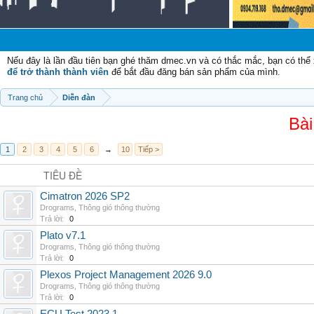
Nếu đây là lần đầu tiên bạn ghé thăm dmec.vn và có thắc mắc, bạn có th
để trở thành thành viên
để bắt đầu đăng bán sản phẩm của mình.
Trang chủ
Diễn đàn
Bài
1
2
3
4
5
6
→
10
Tiếp >
TIÊU ĐỀ
Cimatron 2026 SP2
Drograms
,
Thông gió thông thường
Trả lời:
0
Plato v7.1
Drograms
,
Thông gió thông thường
Trả lời:
0
Plexos Project Management 2026 9.0
Drograms
,
Thông gió thông thường
Trả lời:
0